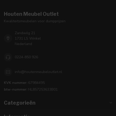
Houten Meubel Outlet
Kwaliteitsmeubelen voor dumpprijzen
Zandwilg 21
1731 LS Winkel
Nederland
0224-850 926
info@houtenmeubeloutlet.nl
KVK nummer:
67984495
btw-nummer:
NL857253633B01
Categorieën