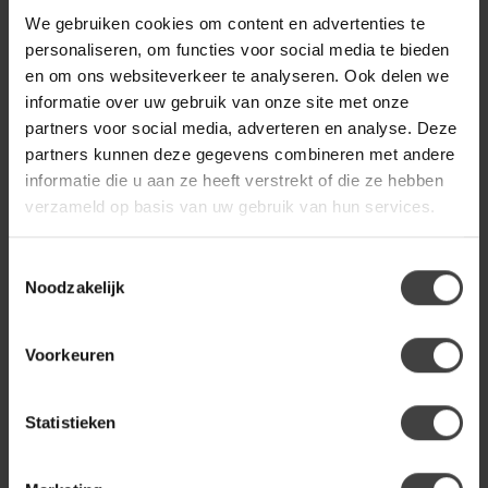
399,00
We gebruiken cookies om content en advertenties te
Op voorraad
personaliseren, om functies voor social media te bieden
en om ons websiteverkeer te analyseren. Ook delen we
WOONSTIJL
informatie over uw gebruik van onze site met onze
WoonStijl Wandplank Tree
partners voor social media, adverteren en analyse. Deze
massief acacia 150 cm
149,00
partners kunnen deze gegevens combineren met andere
Op voorraad
informatie die u aan ze heeft verstrekt of die ze hebben
verzameld op basis van uw gebruik van hun services.
WOONSTIJL
WoonStijl Wandplank Tree
massief acacia 200 cm
Toestemmingsselectie
199,00
Noodzakelijk
Op voorraad
Voorkeuren
STARFURN
Starfurn Zwevend tv meubel
Madison Sand | 280 cm
899,00
Statistieken
Op voorraad