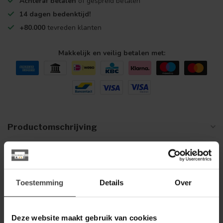
Achteraf betalen
of gespreid betalen
14 dagen bedenktijd!
+80.000
tevreden klanten
Makkelijk en veilig betalen met:
Productomschrijving
Reviews
Toestemming
Details
Over
Gerelateerde producten
STARFURN
Starfurn Zwevend tv meubel
649,00
Deze website maakt gebruik van cookies
Vision Licht mango | 240 cm