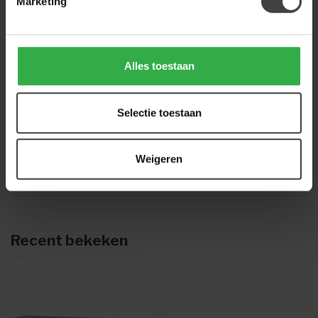
Marketing
LABEL51
Label51 Tv-meubel Miya -
Nature Smooth - Mangohout -
399,00
140 cm
Alles toestaan
Op voorraad
Selectie toestaan
Heb je een vraag over dit product?
Of heb je hulp nodig bij de bestelling? Neem
gerust contact op met onze klantenservice
Weigeren
info@houtenmeubeloutlet.nl
of
+31 224 850
926
. We helpen je graag.
Recent bekeken