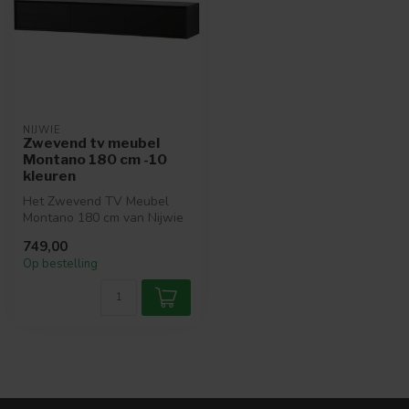
NIJWIE
Zwevend tv meubel
Montano 180 cm -10
kleuren
Het Zwevend TV Meubel
Montano 180 cm van Nijwie
is een strak en modern
749,00
hangend t...
Op bestelling