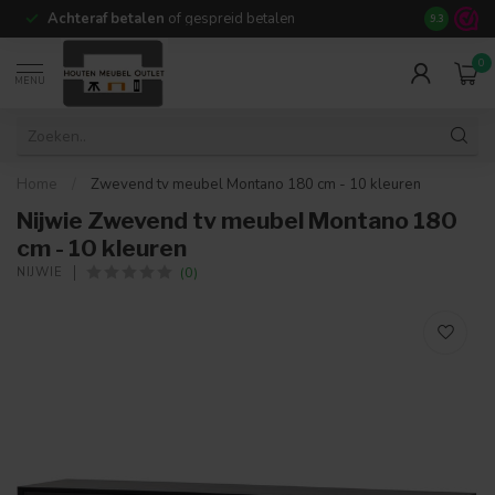
Achteraf betalen
of gespreid betalen
14 dagen b
9.3
0
MENU
Home
/
Zwevend tv meubel Montano 180 cm - 10 kleuren
Nijwie Zwevend tv meubel Montano 180
cm - 10 kleuren
(0)
NIJWIE