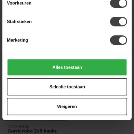
Heb je een vraag over dit product?
Voorkeuren
Of heb je hulp nodig bij de bestelling? Neem
gerust contact op met onze klantenservice
info@houtenmeubeloutlet.nl
of
+31 224 850
Statistieken
926
. We helpen je graag.
Marketing
Recent bekeken
Alles toestaan
Selectie toestaan
Weigeren
WOONSTIJL
Garderobe 2x8 haaks