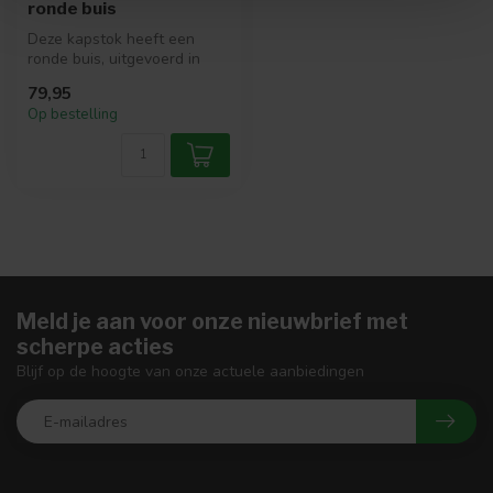
ronde buis
Deze kapstok heeft een
ronde buis, uitgevoerd in
donkergrijs mat
79,95
gepoedercoat st...
Op bestelling
Meld je aan voor onze nieuwbrief met
scherpe acties
Blijf op de hoogte van onze actuele aanbiedingen