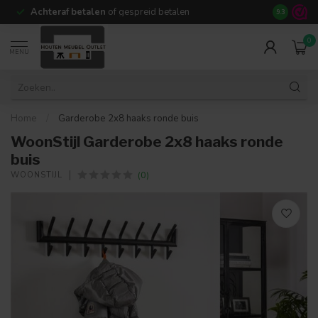
Achteraf betalen
of gespreid betalen
14 dagen b
9.3
0
MENU
Home
/
Garderobe 2x8 haaks ronde buis
WoonStijl Garderobe 2x8 haaks ronde
buis
(0)
WOONSTIJL