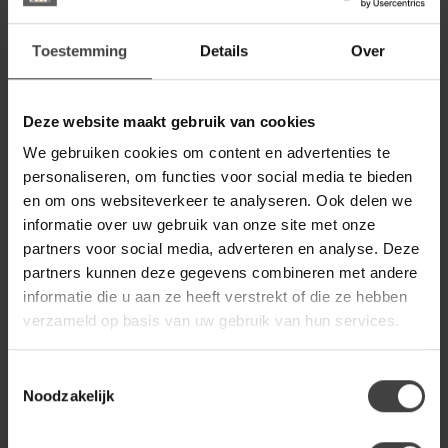
WOONSTIJL
Toestemming
Details
Over
WoonStijl Kapstok edge 6
haken hoedenplank / Massief
149,00
acacia naturel
Deze website maakt gebruik van cookies
Op voorraad
We gebruiken cookies om content en advertenties te
personaliseren, om functies voor social media te bieden
WOONSTIJL
WoonStijl Kapstok tweak 13
en om ons websiteverkeer te analyseren. Ook delen we
haken breed
149,00
informatie over uw gebruik van onze site met onze
partners voor social media, adverteren en analyse. Deze
Op voorraad
partners kunnen deze gegevens combineren met andere
informatie die u aan ze heeft verstrekt of die ze hebben
WOONSTIJL
WoonStijl Kapstok Panel hoog
verzameld op basis van uw gebruik van hun services.
10 haken
249,00
Toestemmingsselectie
Op voorraad
Noodzakelijk