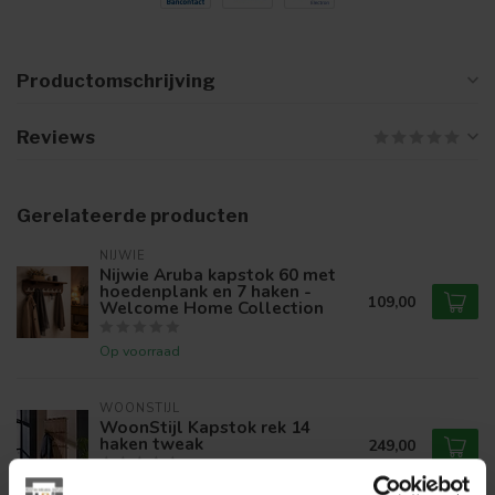
Productomschrijving
Reviews
Gerelateerde producten
NIJWIE
Nijwie Aruba kapstok 60 met
hoedenplank en 7 haken -
109,00
Welcome Home Collection
Op voorraad
WOONSTIJL
WoonStijl Kapstok rek 14
haken tweak
249,00
Op voorraad