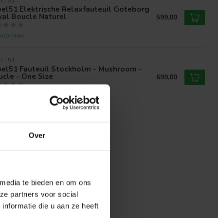
EL51
el51 Elektrische Relaxfauteuil Goteborg
yal Boucle Naturel
599,00
voorraad
EL51
bel51 Fauteuil Stockholm - Mushroom -
cle - One Size
699,00
voorraad
Over
 media te bieden en om ons
ze partners voor social
nformatie die u aan ze heeft