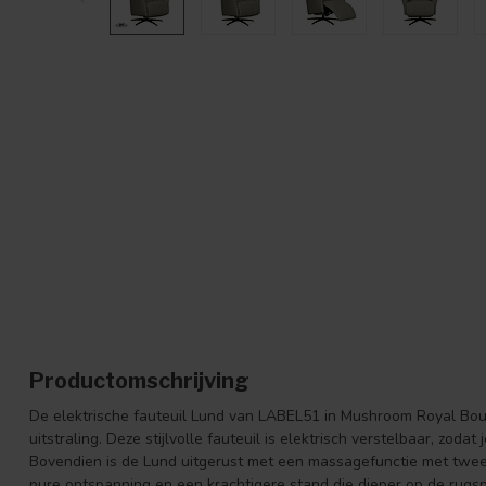
Productomschrijving
De elektrische fauteuil Lund van LABEL51 in Mushroom Royal Bou
uitstraling. Deze stijlvolle fauteuil is elektrisch verstelbaar, zodat 
Bovendien is de Lund uitgerust met een massagefunctie met twe
pure ontspanning en een krachtigere stand die dieper op de rugsp