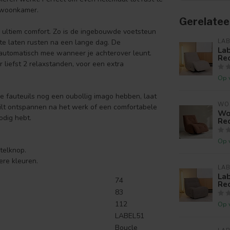
 woonkamer.
Gerelatee
an ultiem comfort. Zo is de ingebouwde voetsteun
te laten rusten na een lange dag. De
LAB
La
automatisch mee wanneer je achterover leunt.
Rec
liefst 2 relaxstanden, voor een extra
Op 
e fauteuils nog een oubollig imago hebben, laat
WO
 wilt ontspannen na het werk of een comfortabele
Wo
odig hebt.
Rec
Op 
telknop.
ere kleuren.
LAB
Lab
74
Re
83
112
Op 
LABEL51
Boucle