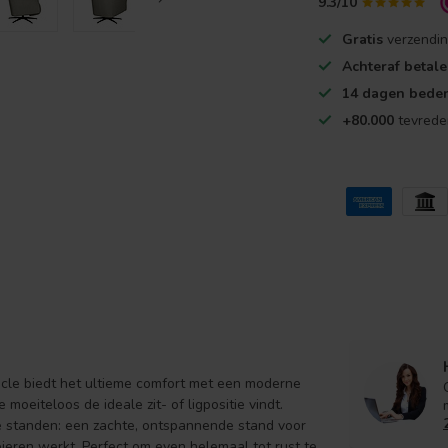
9.3/10
Gratis
verzendin
Achteraf betal
14 dagen beden
+80.000
tevrede
cle biedt het ultieme comfort met een moderne
je moeiteloos de ideale zit- of ligpositie vindt.
e standen: een zachte, ontspannende stand voor
ieren werkt. Perfect om even helemaal tot rust te