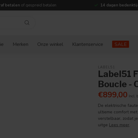
af betalen
of gespreid betalen
14 dagen bedenktij
ie
Merken
Onze winkel
Klantenservice
SALE
LABEL51
Label51 F
Boucle - 
€899,00
Incl. 
De elektrische faut
ultieme comfort met e
verstelbaar, zodat je
uitge
Lees meer
.