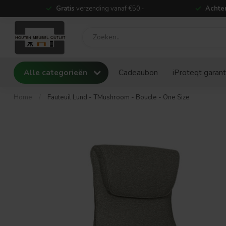
Gratis
verzending vanaf €50,-
Achter
Alle categorieën
Cadeaubon
iProteqt garant
Home
/
Fauteuil Lund - TMushroom - Boucle - One Size