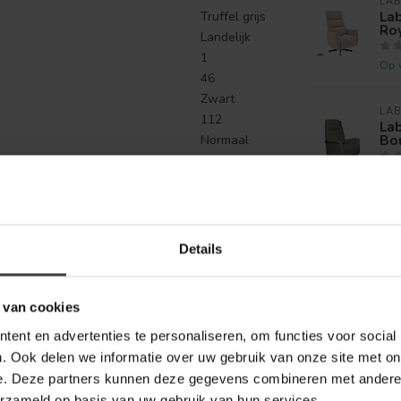
LAB
Lab
Truffel grijs
Ro
Landelijk
1
Op 
46
Zwart
LAB
112
La
Bou
Normaal
58
Op 
Royal
Boucle
Mushroom
170
Details
47
Metaal
Textiel
 van cookies
150
ent en advertenties te personaliseren, om functies voor social
Ja
. Ook delen we informatie over uw gebruik van onze site met on
Schuim
e. Deze partners kunnen deze gegevens combineren met andere i
Om de stof
erzameld op basis van uw gebruik van hun services.
zo lang