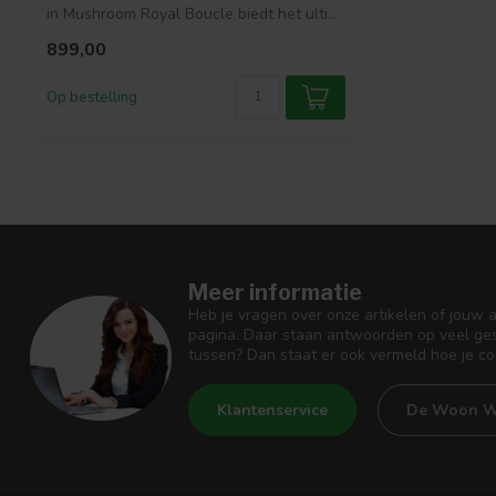
in Mushroom Royal Boucle biedt het ulti...
899,00
Op bestelling
Meer informatie
Heb je vragen over onze artikelen of jouw 
pagina. Daar staan antwoorden op veel ges
tussen? Dan staat er ook vermeld hoe je c
Klantenservice
De Woon W