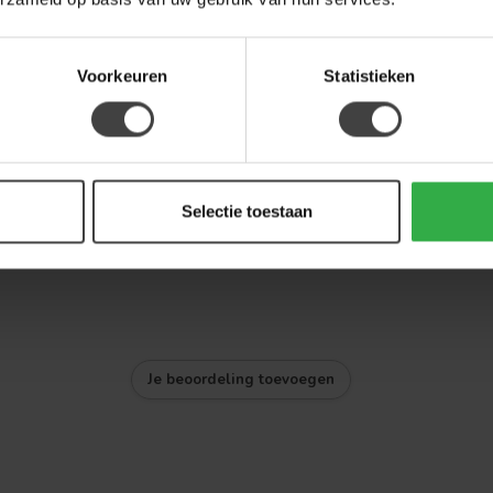
mogelijk
mooi te
houden
Voorkeuren
Statistieken
wordt er
geadviseerd
om de stof
te
impregneren
met een
Selectie toestaan
spray voor
gebruik.
Je beoordeling toevoegen