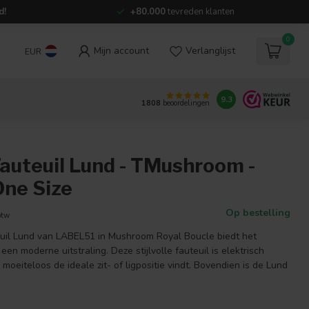
d!
+80.000
tevreden klanten
0
Mijn account
Verlanglijst
EUR
9.3
1808
beoordelingen
auteuil Lund - TMushroom -
One Size
Op bestelling
btw
euil Lund van LABEL51 in Mushroom Royal Boucle biedt het
en moderne uitstraling. Deze stijlvolle fauteuil is elektrisch
 moeiteloos de ideale zit- of ligpositie vindt. Bovendien is de Lund