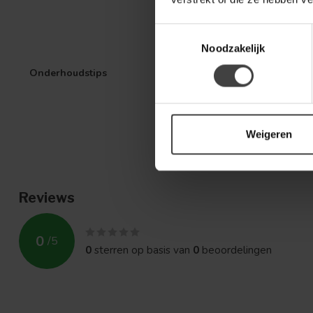
Toestemmingsselectie
Noodzakelijk
Onderhoudstips
Weigeren
Reviews
0
/
5
0
sterren op basis van
0
beoordelingen