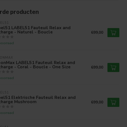
rde producten
EL51
bel51 LABEL51 Fauteuil Relax and
harge - Naturel - Boucle
699,00
voorraad
ONMAX
onMax LABEL51 Fauteuil Relax and
harge - Coral - Boucle - One Size
699,00
voorraad
EL51
el51 Elektrische Fauteuil Relax and
charge Mushroom
699,00
voorraad