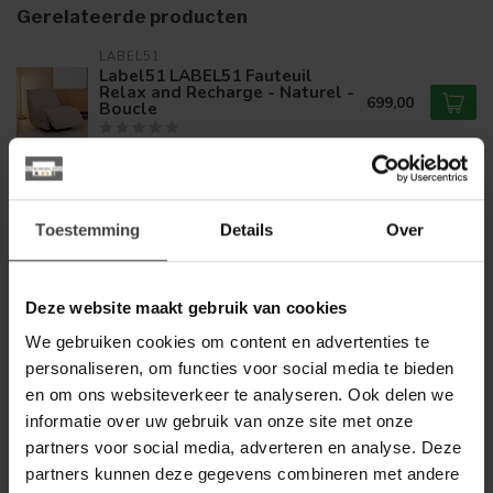
Gerelateerde producten
LABEL51
Label51 LABEL51 Fauteuil
Relax and Recharge - Naturel -
699,00
Boucle
Op voorraad
WOONMAX
WoonMax LABEL51 Fauteuil
Toestemming
Details
Over
Relax and Recharge - Coral -
699,00
Boucle - One Size
Op voorraad
Deze website maakt gebruik van cookies
We gebruiken cookies om content en advertenties te
LABEL51
personaliseren, om functies voor social media te bieden
Label51 Elektrische
Relaxfauteuil Goteborg Royal
en om ons websiteverkeer te analyseren. Ook delen we
599,00
Boucle Naturel
informatie over uw gebruik van onze site met onze
partners voor social media, adverteren en analyse. Deze
Op voorraad
partners kunnen deze gegevens combineren met andere