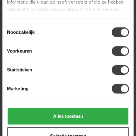
informatie die u aan ze heeft verstrekt of die ze hebben
LABEL51
verzameld op basis van uw gebruik van hun services.
Label51 Elektrische Fauteuil
Relax and Recharge Mushroom
699,00
Toestemmingsselectie
Op voorraad
Noodzakelijk
LABEL51
Label51 Elektrische
Voorkeuren
Relaxfauteuil Powernap
699,00
Station taupe
Op voorraad
Statistieken
Marketing
Heb je een vraag over dit product?
Of heb je hulp nodig bij de bestelling? Neem
gerust contact op met onze klantenservice
info@houtenmeubeloutlet.nl
of
+31 224 850
926
. We helpen je graag.
Alles toestaan
Selectie toestaan