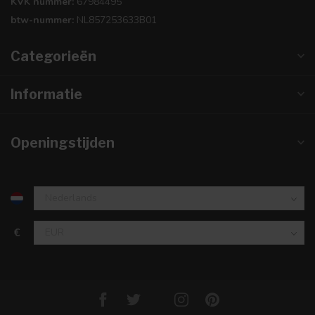
KVK nummer:
67984495
btw-nummer:
NL857253633B01
Categorieën
Informatie
Openingstijden
€