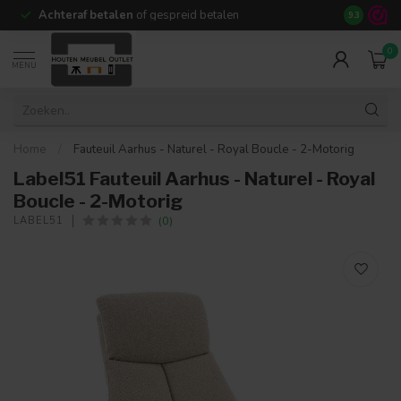
Achteraf betalen
of gespreid betalen
14 dagen b
9.3
0
MENU
Home
/
Fauteuil Aarhus - Naturel - Royal Boucle - 2-Motorig
Label51 Fauteuil Aarhus - Naturel - Royal
Boucle - 2-Motorig
(0)
LABEL51