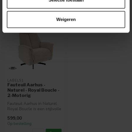
Recent bekeken
Weigeren
LABEL51
Fauteuil Aarhus -
Naturel - Royal Boucle -
2-Motorig
Fauteuil Aarhus in Naturel
Royal Boucle is een stijlvolle
relaxfauteuil met luxe...
599,00
Op bestelling