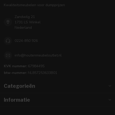
Kwaliteitsmeubelen voor dumpprijzen
Zandwilg 21
1731 LS Winkel
Nederland
0224-850 926
info@houtenmeubeloutlet.nl
KVK nummer:
67984495
btw-nummer:
NL857253633B01
Categorieën
Informatie