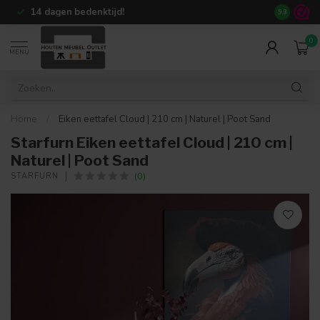
14 dagen bedenktijd!
+80.000
te
9.3
0
MENU
Home
/
Eiken eettafel Cloud | 210 cm | Naturel | Poot Sand
Starfurn Eiken eettafel Cloud | 210 cm |
Naturel | Poot Sand
(0)
STARFURN