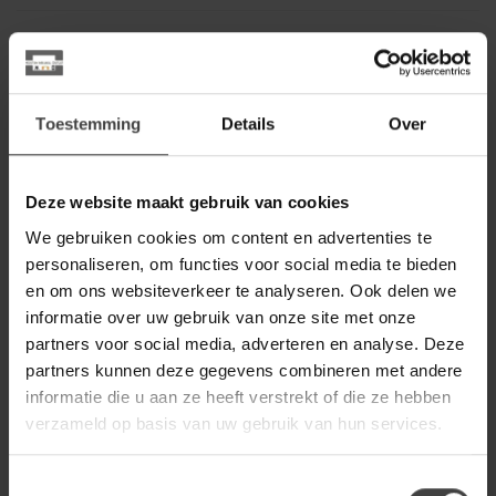
NIJWIE
Nijwie Eettafel Taurus Mango
bruin organisch 190 cm beige
939,00
poot
649,00
Toestemming
Details
Over
Op voorraad
WOONSTIJL
Deze website maakt gebruik van cookies
WoonStijl Eettafel Romano
niervormig 215cm / 3D
We gebruiken cookies om content en advertenties te
999,00
keramiek travertin
personaliseren, om functies voor social media te bieden
Op voorraad
en om ons websiteverkeer te analyseren. Ook delen we
informatie over uw gebruik van onze site met onze
partners voor social media, adverteren en analyse. Deze
WOONSTIJL
WoonStijl Eetkamertafel
partners kunnen deze gegevens combineren met andere
sculpture acacia 240 cm
2.499,00
informatie die u aan ze heeft verstrekt of die ze hebben
verzameld op basis van uw gebruik van hun services.
Op voorraad
NIJWIE
Toestemmingsselectie