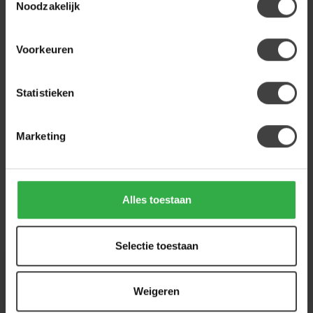
Nijwie Eettafel Taurus Mango
Noodzakelijk
bruin organisch 160 cm beige
789,00
poot
599,00
Voorkeuren
Op voorraad
Statistieken
Heb je een vraag over dit product?
Of heb je hulp nodig bij de bestelling? Neem
gerust contact op met onze klantenservice
Marketing
info@houtenmeubeloutlet.nl
of
+31 224 850
926
. We helpen je graag.
Alles toestaan
Recent bekeken
Selectie toestaan
Weigeren