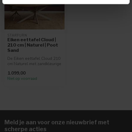
STARFURN
Eiken eettafel Cloud |
210 cm | Naturel | Poot
Sand
De Eiken eettafel Cloud 210
cm Naturel met zandkleurige
poot van Starfurn combin...
1.099,00
Niet op voorraad
Meld je aan voor onze nieuwbrief met
scherpe acties