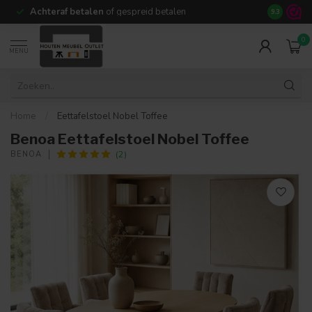
Achteraf betalen
of gespreid betalen
14 dagen b
9.3
0
MENU
Home
/
Eettafelstoel Nobel Toffee
Benoa Eettafelstoel Nobel Toffee
(2)
BENOA