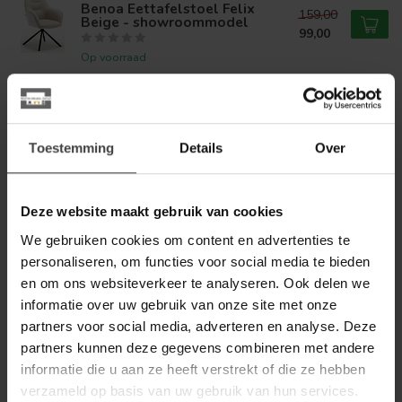
Benoa Eettafelstoel Felix
159,00
Beige - showroommodel
99,00
Op voorraad
LABEL51
Label51 Eetkamerstoel Amalfi
- Mushroom - Royal Boucle -
169,00
Brons
Toestemming
Details
Over
Op voorraad
Deze website maakt gebruik van cookies
BENOA
We gebruiken cookies om content en advertenties te
Benoa Eetkamerstoel Emilie
Adore 24 terracotta
159,00
personaliseren, om functies voor social media te bieden
en om ons websiteverkeer te analyseren. Ook delen we
Op voorraad
informatie over uw gebruik van onze site met onze
partners voor social media, adverteren en analyse. Deze
LABEL51
partners kunnen deze gegevens combineren met andere
Label51 Eetkamerstoel Cannes
- Mushroom - Royal Boucle -
informatie die u aan ze heeft verstrekt of die ze hebben
229,00
Brons Metalen Frame
verzameld op basis van uw gebruik van hun services.