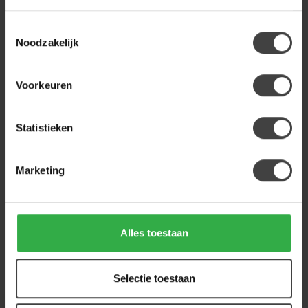
Op voorraad
Toestemmingsselectie
Noodzakelijk
STARFURN
Starfurn Eetkamerstoel Jens |
169,00
Antraciet | Met armleuning
139,00
Voorkeuren
Op voorraad
Statistieken
Heb je een vraag over dit product?
Of heb je hulp nodig bij de bestelling? Neem
Marketing
gerust contact op met onze klantenservice
info@houtenmeubeloutlet.nl
of
+31 224 850
926
. We helpen je graag.
Alles toestaan
Recent bekeken
Selectie toestaan