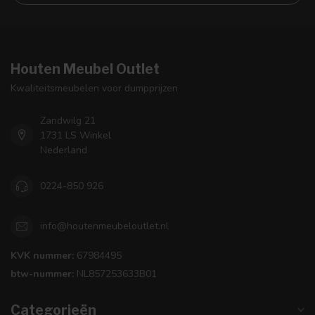
Houten Meubel Outlet
Kwaliteitsmeubelen voor dumpprijzen
Zandwilg 21
1731 LS Winkel
Nederland
0224-850 926
info@houtenmeubeloutlet.nl
KVK nummer:
67984495
btw-nummer:
NL857253633B01
Categorieën