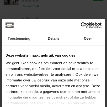
Op voorraad
WOONSTIJL
WoonStijl Eettafelstoel hoge
rug Spring Polo zandkleur
149,00
showroommodellen
99,00
Toestemming
Details
Over
Op voorraad
WOONSTIJL
WoonStijl Eetkamerstoel
Deze website maakt gebruik van cookies
velvet straight stitch - Groen of
99,95
goud
We gebruiken cookies om content en advertenties te
69,00
personaliseren, om functies voor social media te bieden
Op voorraad
en om ons websiteverkeer te analyseren. Ook delen we
informatie over uw gebruik van onze site met onze
LABEL51
partners voor social media, adverteren en analyse. Deze
Label51 Eetkamerstoel
Stapelbaar - Bruin - Hout -
partners kunnen deze gegevens combineren met andere
89,00
Oker
informatie die u aan ze heeft verstrekt of die ze hebben
verzameld op basis van uw gebruik van hun services.
Op voorraad