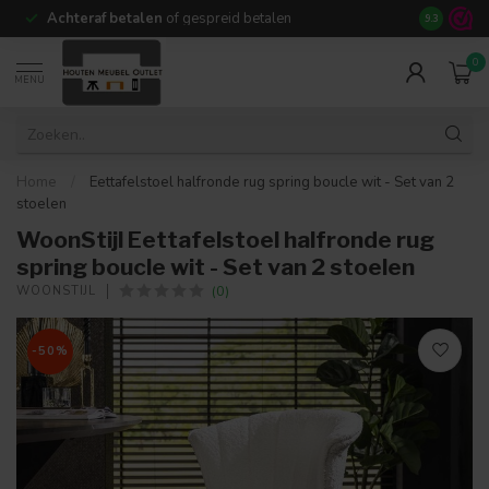
Achteraf betalen
of gespreid betalen
14 dagen b
9.3
0
MENU
Home
/
Eettafelstoel halfronde rug spring boucle wit - Set van 2
stoelen
WoonStijl Eettafelstoel halfronde rug
spring boucle wit - Set van 2 stoelen
(0)
WOONSTIJL
-50%