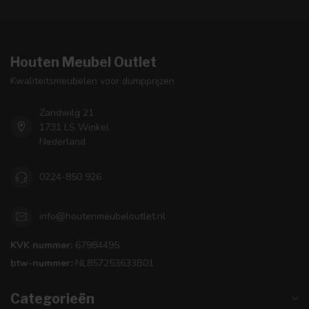
Houten Meubel Outlet
Kwaliteitsmeubelen voor dumpprijzen
Zandwilg 21
1731 LS Winkel
Nederland
0224-850 926
info@houtenmeubeloutlet.nl
KVK nummer:
67984495
btw-nummer:
NL857253633B01
Categorieën