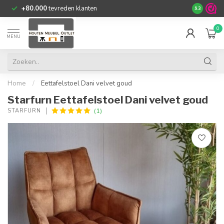
+80.000
tevreden klanten
9.3
0
MENU
Home
/
Eettafelstoel Dani velvet goud
Starfurn Eettafelstoel Dani velvet goud
(1)
STARFURN