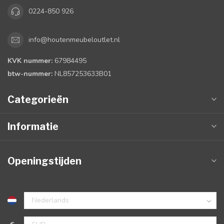
0224-850 926
info@houtenmeubeloutlet.nl
KVK nummer:
67984495
btw-nummer:
NL857253633B01
Categorieën
Informatie
Openingstijden