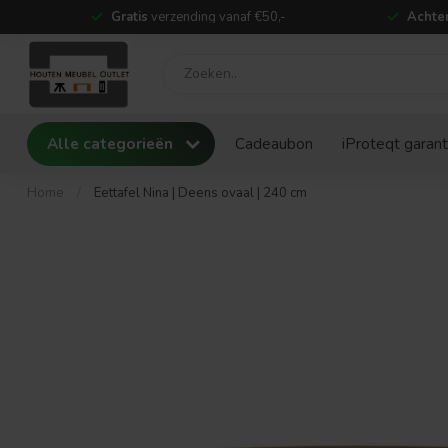
Gratis
verzending vanaf €50,-
Achter
Alle categorieën
Cadeaubon
iProteqt garant
Home
/
Eettafel Nina | Deens ovaal | 240 cm