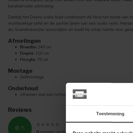
karaktervolle uitstraling.
Dankzij het Deens ovale blad combineert de Nina het beste van t
rechthoekige tafel en de zachte lijnen van een ovale vorm. Hierd
als Scandinavische woonstijlen en biedt hij volop ruimte voor gez
Afmetingen
Breedte:
240 cm
Diepte:
110 cm
Hoogte:
76 cm
Montage
Zelfmontage
Onderhoud
Afnemen met een lichtvochtige doek
Reviews
Toestemming
0
/
5
0
sterren op basis van
0
beoordelingen