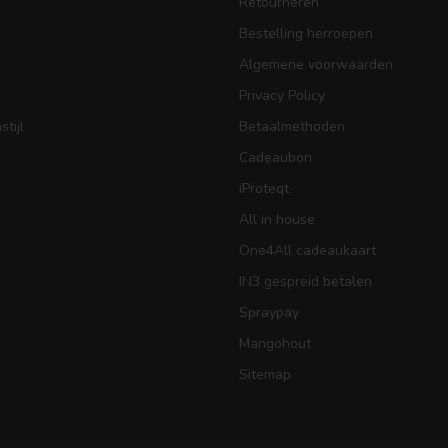
Retourneren
Bestelling herroepen
Algemene voorwaarden
Privacy Policy
tijl
Betaalmethoden
Cadeaubon
iProteqt
All in house
One4All cadeaukaart
IN3 gespreid betalen
Spraypay
Mangohout
Sitemap