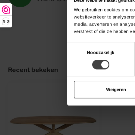
Deze website maakt gebruik
We gebruiken cookies om cont
websiteverkeer te analyseren
9,3
media, adverteren en analys
verstrekt of die ze hebben v
Toestemmingsselectie
Noodzakelijk
Recent bekeken
Weigeren