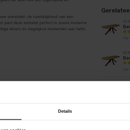
Gerelatee
wee werelden: de ruimtelijkheid van een
BE
oor past deze eettafel perfect in zowel moderne
Be
ellige diners en dagelijkse momenten aan tafel.
Op 
BE
Be
Op 
BE
Ben
af
Op 
Details
BE
Be
Je beoordeling toevoegen