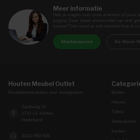
Meer informatie
Heb je vragen over onze artikelen of jouw 
pagina. Daar staan antwoorden op veel ges
tussen? Dan staat er ook vermeld hoe je c
Klantenservice
De Woon W
Houten Meubel Outlet
Categori
Kwaliteitsmeubelen voor dumpprijzen
Buiten
Nieuw!
Zandwilg 21
Tafels
1731 LS Winkel
Nederland
Zitmeubelen
Kasten
0224-850 926