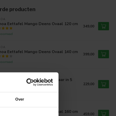
rde producten
NOA
noa Eettafel Mango Deens Ovaal 120 cm
349,00
voorraad
NOA
noa Eettafel Mango Deens Ovaal 140 cm
399,00
voorraad
NOA
oa Eettafel Mango - verkrijgbaar in 5
metingen
229,00
voorraad
Over
NOA
noa Eettafel Mango Deens Ovaal 160 cm
459,00