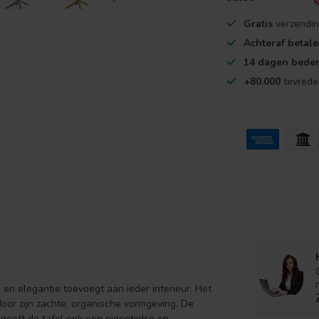
Gratis
verzendin
Achteraf betal
14 dagen beden
+80.000
tevrede
 en elegantie toevoegt aan ieder interieur. Het
oor zijn zachte, organische vormgeving. De
 geeft de tafel ook een eigentijdse en