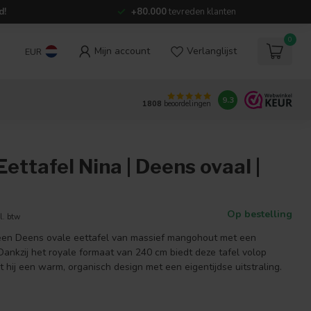
d!
+80.000
tevreden klanten
0
Mijn account
Verlanglijst
EUR
9.3
1808
beoordelingen
Eettafel Nina | Deens ovaal |
Op bestelling
l. btw
 een Deens ovale eettafel van massief mangohout met een
Dankzij het royale formaat van 240 cm biedt deze tafel volop
 hij een warm, organisch design met een eigentijdse uitstraling.