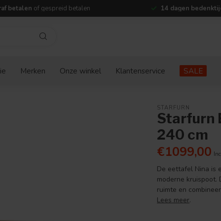
af betalen
of gespreid betalen
14 dagen bedenktij
ie
Merken
Onze winkel
Klantenservice
SALE
STARFURN
Starfurn 
240 cm
€1099,00
Inc
De eettafel Nina is
moderne kruispoot. 
ruimte en combineert
Lees meer
.