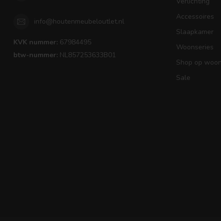
Verlichting
Accessoires
info@houtenmeubeloutlet.nl
Slaapkamer
KVK nummer:
67984495
Woonseries
btw-nummer:
NL857253633B01
Shop op woons
Sale