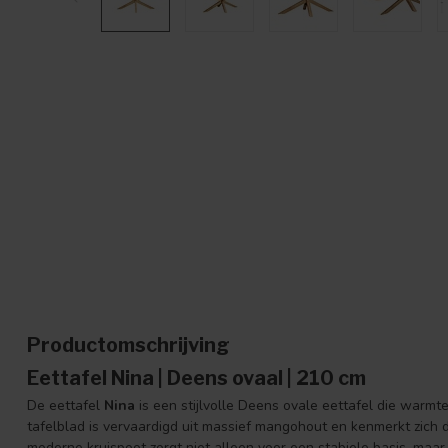
Productomschrijving
Eettafel Nina | Deens ovaal | 210 cm
De eettafel
Nina
is een stijlvolle Deens ovale eettafel die warmte
tafelblad is vervaardigd uit massief mangohout en kenmerkt zich d
moderne kruispoot zorgt niet alleen voor een stabiele basis, maar