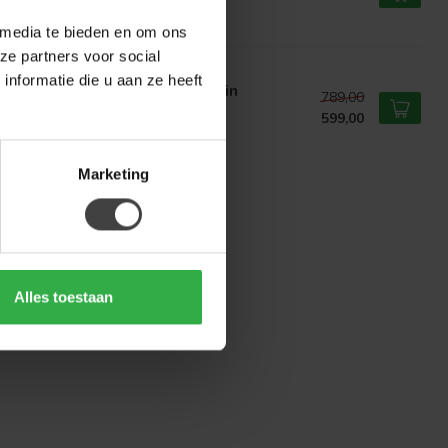
voorraad
 media te bieden en om ons
ze partners voor social
WIE
nformatie die u aan ze heeft
wie Eettafel Taurus Mango bruin
789,00
ganisch 160 cm zwarte poot
599,00
voorraad
Marketing
Alles toestaan