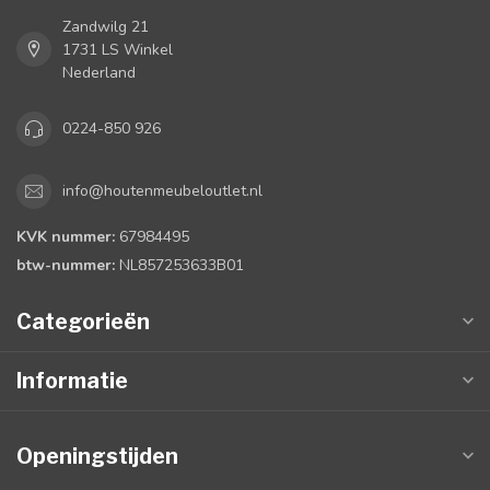
Zandwilg 21
1731 LS Winkel
Nederland
0224-850 926
info@houtenmeubeloutlet.nl
KVK nummer:
67984495
btw-nummer:
NL857253633B01
Categorieën
Informatie
Openingstijden