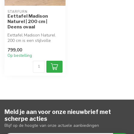
STARFURN
Eettafel Madison
Naturel | 200 cm |
Deens ovaal
Eettafel Madison Naturel
200 cm is een stijlvolle
blikvanger met een Deens
799,00
ovaal...
Op bestelling
Meld je aan voor onze nieuwbrief met
scherpe acties
Blijf op de hoogte van onze actuele aanbiedingen