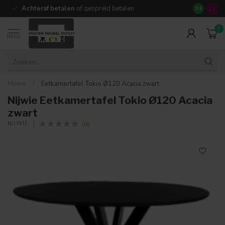
Achteraf betalen
of gespreid betalen
14 dagen b
9.3
0
MENU
Home
/
Eetkamertafel Tokio Ø120 Acacia zwart
Nijwie Eetkamertafel Tokio Ø120 Acacia
zwart
(0)
NIJWIE