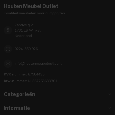
Houten Meubel Outlet
Kwaliteitsmeubelen voor dumpprijzen
Zandwilg 21
1731 LS Winkel
Nederland
0224-850 926
info@houtenmeubeloutlet.nl
KVK nummer:
67984495
btw-nummer:
NL857253633B01
Categorieën
Informatie