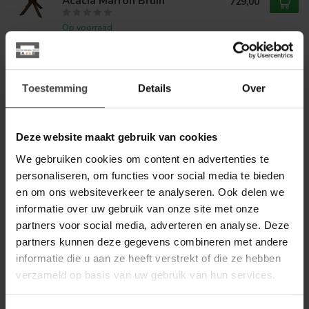
Acacia Marron Bruin
729,00
Op voorraad
STARFURN
Starfurn Eettafel Madison
Sand | 130 cm
599,00
Toestemming
Details
Over
Op voorraad
Deze website maakt gebruik van cookies
STARFURN
Starfurn Eettafel Madison
We gebruiken cookies om content en advertenties te
Sand | 150 cm
699,00
personaliseren, om functies voor social media te bieden
en om ons websiteverkeer te analyseren. Ook delen we
Op voorraad
informatie over uw gebruik van onze site met onze
partners voor social media, adverteren en analyse. Deze
MYSONS
partners kunnen deze gegevens combineren met andere
MySons Eettafel Gemini Ø130,
Acacia Marron Bruin
629,00
informatie die u aan ze heeft verstrekt of die ze hebben
verzameld op basis van uw gebruik van hun services.
Op voorraad