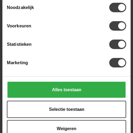
Toestemmingsselectie
STARFURN
Noodzakelijk
Starfurn Eettafel Solana | 130
cm | Naturel
599,00
Op voorraad
Voorkeuren
Statistieken
Heb je een vraag over dit product?
Of heb je hulp nodig bij de bestelling? Neem
gerust contact op met onze klantenservice
Marketing
info@houtenmeubeloutlet.nl
of
+31 224 850
926
. We helpen je graag.
Alles toestaan
Recent bekeken
Selectie toestaan
Weigeren