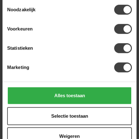
Benoa Eettafel Deens Ovaal
Toestemmingsselectie
Runa met Houten Onderstel
Noodzakelijk
579,00
180
Op voorraad
Voorkeuren
Heb je een vraag over dit product?
Statistieken
Of heb je hulp nodig bij de bestelling? Neem
gerust contact op met onze klantenservice
info@houtenmeubeloutlet.nl
of
+31 224 850
Marketing
926
. We helpen je graag.
Alles toestaan
Recent bekeken
Selectie toestaan
Weigeren