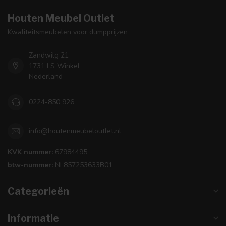
Houten Meubel Outlet
Kwaliteitsmeubelen voor dumpprijzen
Zandwilg 21
1731 LS Winkel
Nederland
0224-850 926
info@houtenmeubeloutlet.nl
KVK nummer:
67984495
btw-nummer:
NL857253633B01
Categorieën
Informatie