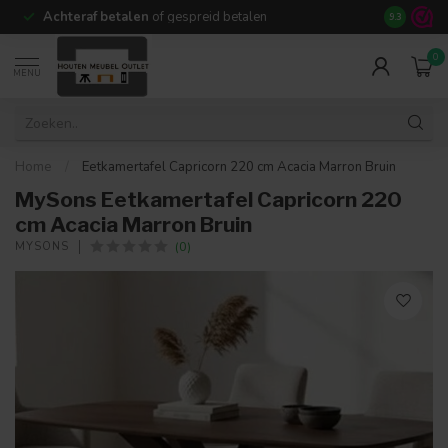
Achteraf betalen
of gespreid betalen
14 dagen b
9.3
0
MENU
Home
/
Eetkamertafel Capricorn 220 cm Acacia Marron Bruin
MySons Eetkamertafel Capricorn 220
cm Acacia Marron Bruin
(0)
MYSONS