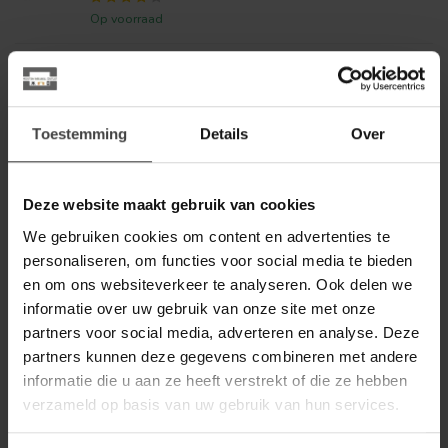
Op voorraad
BENOA
Benoa Eettafel Mango Deens
Ovaal 120 cm
349,00
Toestemming
Details
Over
Op voorraad
WOONSTIJL
Deze website maakt gebruik van cookies
WoonStijl Eetkamertafel 180
ceramic travertinlook
399,00
We gebruiken cookies om content en advertenties te
personaliseren, om functies voor social media te bieden
Op voorraad
en om ons websiteverkeer te analyseren. Ook delen we
informatie over uw gebruik van onze site met onze
BENOA
Benoa Eettafel Mango Deens
partners voor social media, adverteren en analyse. Deze
Ovaal 160 cm
459,00
partners kunnen deze gegevens combineren met andere
informatie die u aan ze heeft verstrekt of die ze hebben
Op voorraad
verzameld op basis van uw gebruik van hun services.
BENOA