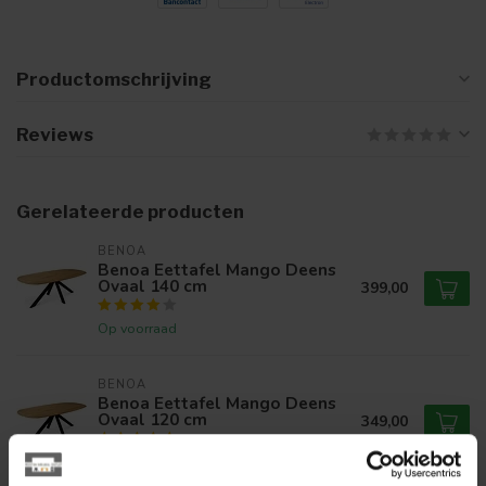
Productomschrijving
Reviews
Gerelateerde producten
BENOA
Benoa Eettafel Mango Deens
Ovaal 140 cm
399,00
Op voorraad
BENOA
Benoa Eettafel Mango Deens
Ovaal 120 cm
349,00
Op voorraad