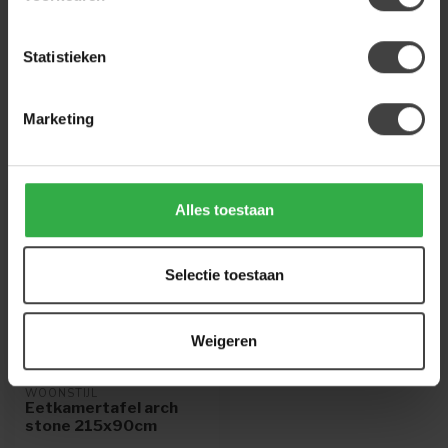
gerust contact op met onze klantenservice
info@houtenmeubeloutlet.nl
of
+31 224 850
926
. We helpen je graag.
Statistieken
Marketing
Recent bekeken
Alles toestaan
Selectie toestaan
Weigeren
WOONSTIJL
Eetkamertafel arch
stone 215x90cm