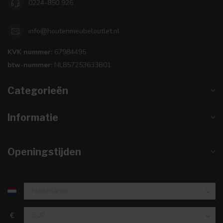
0224-850 926
info@houtenmeubeloutlet.nl
KVK nummer:
67984495
btw-nummer:
NL857253633B01
Categorieën
Informatie
Openingstijden
€