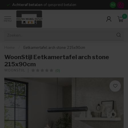
Achteraf betalen
of gespreid betalen
14 dagen b
9.3
0
MENU
Home
/
Eetkamertafel arch stone 215x90cm
WoonStijl Eetkamertafel arch stone
215x90cm
(0)
WOONSTIJL