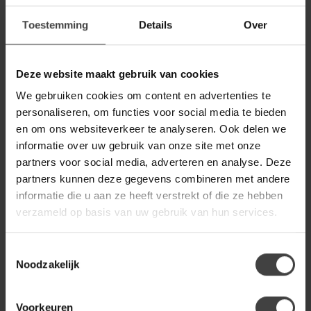
NIJWIE
Toestemming
Details
Over
Nijwie Salontafel Formaggio
Edam Ø68 Off-white
289,00
Op voorraad
Deze website maakt gebruik van cookies
We gebruiken cookies om content en advertenties te
WOONSTIJL
personaliseren, om functies voor social media te bieden
WoonStijl Eetkamertafel 180
ceramic travertinlook
399,00
en om ons websiteverkeer te analyseren. Ook delen we
informatie over uw gebruik van onze site met onze
Op voorraad
partners voor social media, adverteren en analyse. Deze
partners kunnen deze gegevens combineren met andere
BENOA
informatie die u aan ze heeft verstrekt of die ze hebben
Benoa Eettafel Mango Deens
Ovaal 160 cm
verzameld op basis van uw gebruik van hun services.
459,00
Op voorraad
Toestemmingsselectie
Noodzakelijk
Heb je een vraag over dit product?
Voorkeuren
Of heb je hulp nodig bij de bestelling? Neem