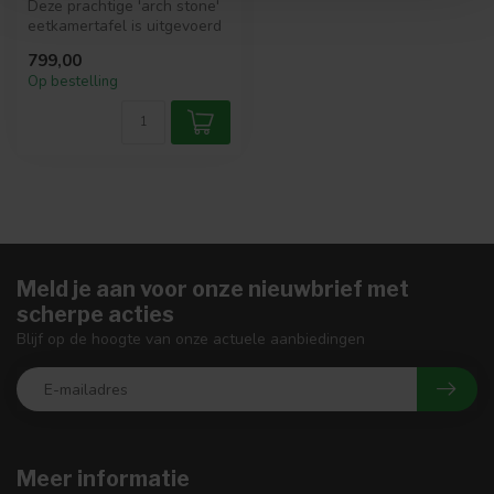
Deze prachtige 'arch stone'
eetkamertafel is uitgevoerd
in marmer composiet. Een...
799,00
Op bestelling
Meld je aan voor onze nieuwbrief met
scherpe acties
Blijf op de hoogte van onze actuele aanbiedingen
Meer informatie