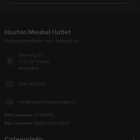
Houten Meubel Outlet
Kwaliteitsmeubelen voor dumpprijzen
Zandwilg 21
1731 LS Winkel
Nederland
0224-850 926
info@houtenmeubeloutlet.nl
KVK nummer:
67984495
btw-nummer:
NL857253633B01
Categorieën