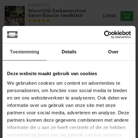
WOONSTIJL
WoonStijl Eetkamerstoel
Salon Boucle zandkleur
129,00
Op voorraad
LABEL51
Label51 Eetkamerstoel Lela -
Toestemming
Details
Over
Naturel - Elite - Taupe
139,00
onderstel
Op voorraad
Deze website maakt gebruik van cookies
We gebruiken cookies om content en advertenties te
LABEL51
Label51 Eetkamerstoel Lela -
personaliseren, om functies voor social media te bieden
Clay - Elite - Brons onderstel
139,00
en om ons websiteverkeer te analyseren. Ook delen we
informatie over uw gebruik van onze site met onze
Op voorraad
partners voor social media, adverteren en analyse. Deze
partners kunnen deze gegevens combineren met andere
LABEL51
informatie die u aan ze heeft verstrekt of die ze hebben
Label51 Eetkamerstoel Esma -
Naturel - Elite - Taupe
verzameld op basis van uw gebruik van hun services.
139,00