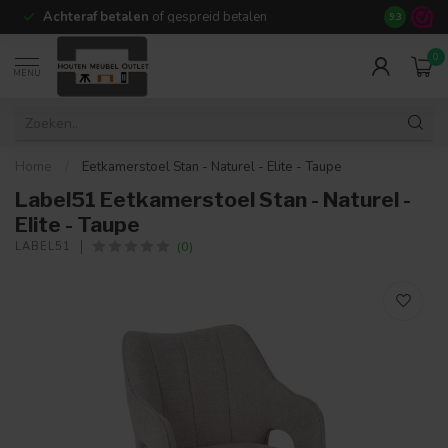
Achteraf betalen
of gespreid betalen
14 dagen b
9.3
0
MENU
Home
/
Eetkamerstoel Stan - Naturel - Elite - Taupe
Label51 Eetkamerstoel Stan - Naturel -
Elite - Taupe
(0)
LABEL51