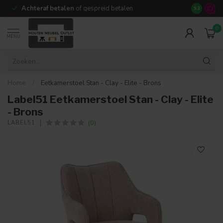
Achteraf betalen
of gespreid betalen
14 dagen b
9.3
0
MENU
Home
/
Eetkamerstoel Stan - Clay - Elite - Brons
Label51 Eetkamerstoel Stan - Clay - Elite
- Brons
(0)
LABEL51