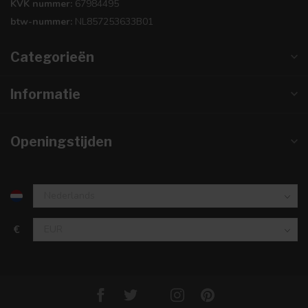
KVK nummer:
67984495
btw-nummer:
NL857253633B01
Categorieën
Informatie
Openingstijden
€