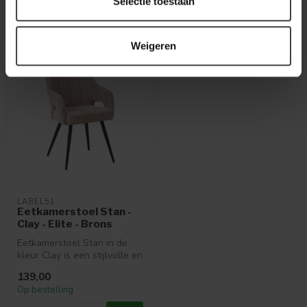
Selectie toestaan
Recent bekeken
Weigeren
LABEL51
Eetkamerstoel Stan -
Clay - Elite - Brons
Eetkamerstoel Stan in de
kleur Clay is een stijlvolle en
comfortabele stoel uitg...
139,00
Op bestelling