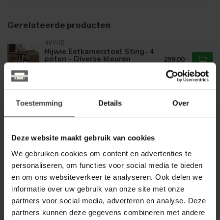
Gerelateerde producten
NIJWIE
Nijwie Eetkamerstoel Sting- 4
poten - Diverse kleuren
299,00
Op voorraad
Toestemming
Details
Over
WOONSTIJL
WoonStijl Eettafelstoel hoge
rug Spring Polo zandkleur
149,00
showroommodellen
99,00
Deze website maakt gebruik van cookies
Op voorraad
We gebruiken cookies om content en advertenties te
personaliseren, om functies voor social media te bieden
WOONSTIJL
en om ons websiteverkeer te analyseren. Ook delen we
WoonStijl Eetkamerstoel
velvet straight stitch - Groen of
99,95
informatie over uw gebruik van onze site met onze
goud
69,00
partners voor social media, adverteren en analyse. Deze
partners kunnen deze gegevens combineren met andere
Op voorraad