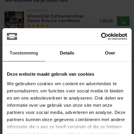
WOONSTIJL
WoonStijl Eetkamerstoel
Salon Boucle zandkleur
129,00
Op voorraad
LABEL51
Label51 Eetkamerstoel Lela -
Toestemming
Details
Over
Naturel - Elite - Taupe
139,00
onderstel
Op voorraad
Deze website maakt gebruik van cookies
We gebruiken cookies om content en advertenties te
LABEL51
personaliseren, om functies voor social media te bieden
Label51 Eetkamerstoel Lela -
Clay - Elite - Brons onderstel
en om ons websiteverkeer te analyseren. Ook delen we
139,00
informatie over uw gebruik van onze site met onze
Op voorraad
partners voor social media, adverteren en analyse. Deze
partners kunnen deze gegevens combineren met andere
LABEL51
informatie die u aan ze heeft verstrekt of die ze hebben
Label51 Eetkamerstoel Esma -
verzameld op basis van uw gebruik van hun services.