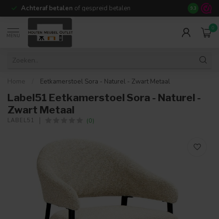
Achteraf betalen
of gespreid betalen
14 dagen b
9.3
0
MENU
Home
/
Eetkamerstoel Sora - Naturel - Zwart Metaal
Label51 Eetkamerstoel Sora - Naturel -
Zwart Metaal
(0)
LABEL51