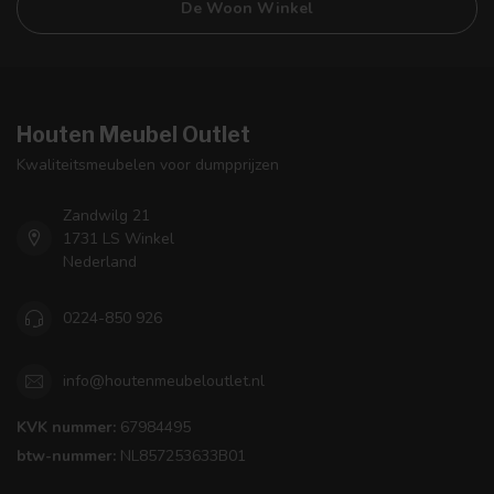
De Woon Winkel
Houten Meubel Outlet
Kwaliteitsmeubelen voor dumpprijzen
Zandwilg 21
1731 LS Winkel
Nederland
0224-850 926
info@houtenmeubeloutlet.nl
KVK nummer:
67984495
btw-nummer:
NL857253633B01