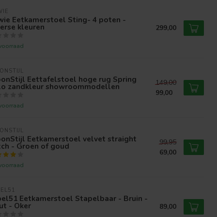
WIE
wie Eetkamerstoel Sting- 4 poten -
erse kleuren
299,00
voorraad
ONSTIJL
nStijl Eettafelstoel hoge rug Spring
149,00
lo zandkleur showroommodellen
99,00
voorraad
ONSTIJL
nStijl Eetkamerstoel velvet straight
99,95
tch - Groen of goud
69,00
voorraad
EL51
el51 Eetkamerstoel Stapelbaar - Bruin -
t - Oker
89,00