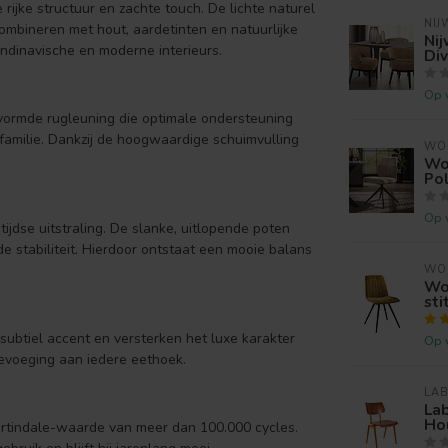
 rijke structuur en zachte touch. De lichte naturel
NIJ
combineren met hout, aardetinten en natuurlijke
Nij
andinavische en moderne interieurs.
Div
Op 
evormde rugleuning die optimale ondersteuning
 familie. Dankzij de hoogwaardige schuimvulling
WO
Woo
Po
Op 
ijdse uitstraling. De slanke, uitlopende poten
de stabiliteit. Hierdoor ontstaat een mooie balans
WO
Woo
sti
 subtiel accent en versterken het luxe karakter
Op 
oevoeging aan iedere eethoek.
LAB
Lab
Hou
artindale-waarde van meer dan 100.000 cycles.