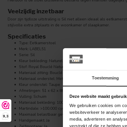
Hierdoor is de stoel uitstekend bestand tegen intensief dagelijks ge
Veelzijdig inzetbaar
Door zijn tijdloze uitstraling is Sil niet alleen ideaal als eetkamer
stijlvolle extra zitplaats in de woonkamer of slaapkamer.
Specificaties
Type: Eetkamerstoel
Merk: LABEL51
Serie: Sil
Kleur bekleding: Naturel
Stof: Royal Bouclé Naturel
Materiaal zitting: Bouclé
Toestemming
Materiaal onderstel: Metaal
Kleur onderstel: Taupe
Afmetingen: 51 x 62 x 88 cm
Vulling: Schuim
Deze website maakt gebruik
Materiaal bekleding: 100% polyester
We gebruiken cookies om cont
Martindale: >100.000 cycles
websiteverkeer te analyseren
Maximaal belastbaar gewicht: 120 kg
9,3
media, adverteren en analys
Handgemaakt: Ja
verstrekt of die ze hebben v
Zelfmontage: Ja