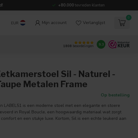
d!
+80.000
tevreden klanten
0
Mijn account
Verlanglijst
EUR
9.3
1808
beoordelingen
etkamerstoel Sil - Naturel -
 Taupe Metalen Frame
Op bestelling
an LABEL51 is een moderne stoel met een elegante en stoere
uitgevoerd in Royal Boucle, een hoogwaardig materiaal wat zorgt
comfort en een stukje luxe. Kortom, Sil is een echte leukerd aan