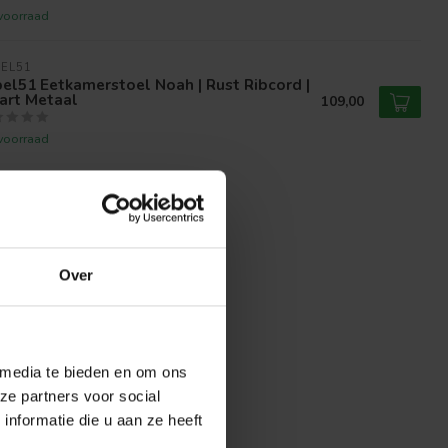
voorraad
EL51
el51 Eetkamerstoel Noah | Rust Ribcord |
art Metaal
109,00
voorraad
Over
 media te bieden en om ons
ze partners voor social
nformatie die u aan ze heeft