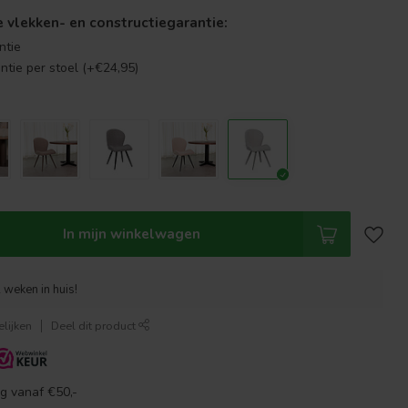
se vlekken- en constructiegarantie:
ntie
antie per stoel (+€24,95)
In mijn winkelwagen
 weken in huis!
lijken
Deel dit product
g vanaf €50,-