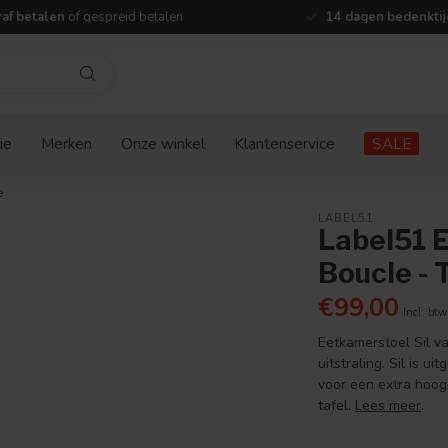
af betalen
of gespreid betalen
14 dagen bedenktij
ie
Merken
Onze winkel
Klantenservice
SALE
e
LABEL51
Label51 E
Boucle -
€99,00
Incl. btw
Eetkamerstoel Sil v
uitstraling. Sil is 
voor een extra hoog 
tafel.
Lees meer
.