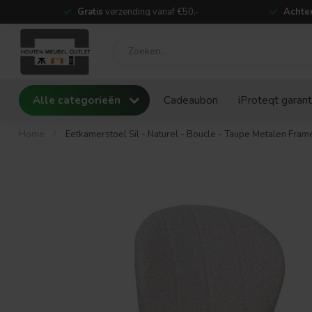
Gratis
verzending vanaf €50,-
Achter
Alle categorieën
Cadeaubon
iProteqt garant
Home
/
Eetkamerstoel Sil - Naturel - Boucle - Taupe Metalen Fram