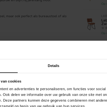
bruik en blijft hij jarenlang mooi.
Op 
stoel, maar ook perfect als bureaustoel of als
LAB
Lab
Zw
Op 
Details
 van cookies
ent en advertenties te personaliseren, om functies voor social
. Ook delen we informatie over uw gebruik van onze site met on
e. Deze partners kunnen deze gegevens combineren met andere i
erzameld op basis van uw gebruik van hun services.