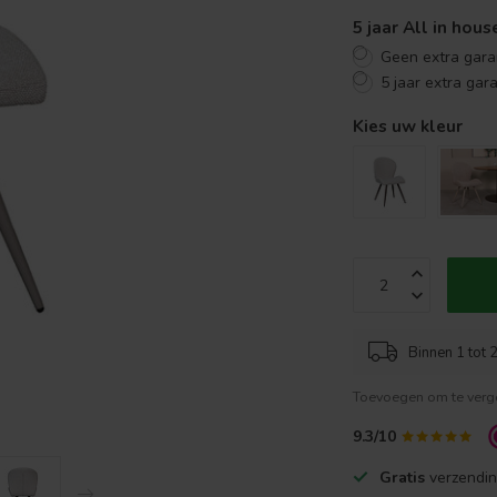
5 jaar All in hou
Geen extra gara
5 jaar extra gar
Kies uw kleur
Binnen 1 tot 2
Toevoegen om te verge
9.3/10
Gratis
verzendin