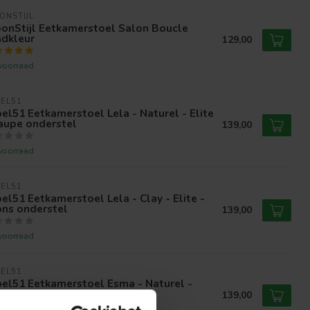
ONSTIJL
onStijl Eetkamerstoel Salon Boucle
ndkleur
129,00
voorraad
EL51
el51 Eetkamerstoel Lela - Naturel - Elite
aupe onderstel
139,00
voorraad
EL51
el51 Eetkamerstoel Lela - Clay - Elite -
ons onderstel
139,00
voorraad
EL51
el51 Eetkamerstoel Esma - Naturel -
te - Taupe onderstel
139,00