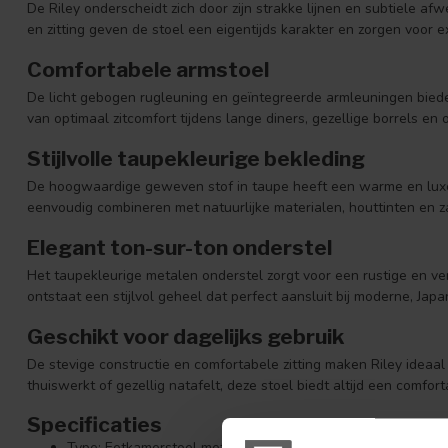
De Riley onderscheidt zich door zijn strakke lijnen en subtiele af
en zitting geven de stoel een eigentijds karakter en zorgen voor e
Comfortabele armstoel
De licht gebogen rugleuning en geïntegreerde armleuningen biede
van optimaal zitcomfort tijdens lange diners, gezellige borrels e
Stijlvolle taupekleurige bekleding
De hoogwaardige geweven stof in taupe heeft een warme en luxe u
eenvoudig combineren met natuurlijke materialen, houttinten en 
Elegant ton-sur-ton onderstel
Het taupekleurige metalen onderstel zorgt voor een rustige en ver
ontstaat een stijlvol geheel dat perfect aansluit bij moderne, Japa
Geschikt voor dagelijks gebruik
De stevige constructie en comfortabele zitting maken Riley ideaal v
thuiswerkt of gezellig natafelt, deze stoel biedt altijd een comfort
Specificaties
Type: Eetkamerstoel met armleuningen