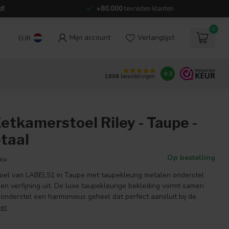
d!
+80.000
tevreden klanten
0
Mijn account
Verlanglijst
EUR
9.3
1808
beoordelingen
etkamerstoel Riley - Taupe -
taal
Op bestelling
btw
oel van LABEL51 in Taupe met taupekleurig metalen onderstel
t en verfijning uit. De luxe taupekleurige bekleding vormt samen
 onderstel een harmonieus geheel dat perfect aansluit bij de
er
.