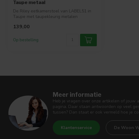
Taupe metaal
De Riley eetkamerstoel van LABEL51 in
Taupe met taupekleurig metalen
onderstel s...
139,00
Op bestelling
Meer informatie
Heb je vragen over onze artikelen of jouw 
pagina. Daar staan antwoorden op veel ges
tussen? Dan staat er ook vermeld hoe je c
Klantenservice
De Woon W