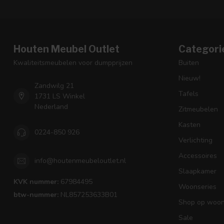
Houten Meubel Outlet
Categori
Kwaliteitsmeubelen voor dumpprijzen
Buiten
Nieuw!
Zandwilg 21
Tafels
1731 LS Winkel
Nederland
Zitmeubelen
Kasten
0224-850 926
Verlichting
Accessoires
info@houtenmeubeloutlet.nl
Slaapkamer
KVK nummer:
67984495
Woonseries
btw-nummer:
NL857253633B01
Shop op woons
Sale