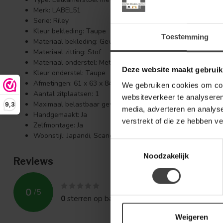
Merk: LABEL51
Serie: Riley
Kleur bekleding: Taupe
Toestemming
Materiaal bekleding: Geweven stof
Materiaal zitting: Stof
Materiaal onderstel: Metaal
Deze website maakt gebruik
Kleur onderstel: Taupe
Afmetingen: 61 x 63 x 84 cm
We gebruiken cookies om cont
Aantal zitplaatsen: 1
websiteverkeer te analyseren
Maximaal belastbaar gewicht: 120 kg
9,3
media, adverteren en analys
Handgemaakt: Ja
verstrekt of die ze hebben v
Zelfmontage: Ja
Woonstijl: Japandi, Scandinavisch, modern en hotel chique
Toestemmingsselectie
Noodzakelijk
Reviews
0
/
5
0
sterren op basis van
0
beoordelingen
Weigeren