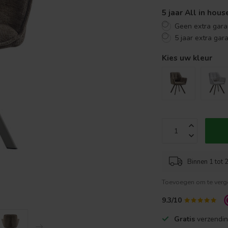
5 jaar All in hou
Geen extra gara
5 jaar extra gar
Kies uw kleur
Binnen 1 tot 2
Toevoegen om te verge
9.3/10
Gratis
verzendin