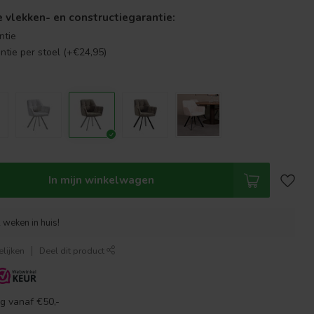
se vlekken- en constructiegarantie:
ntie
antie per stoel (+€24,95)
In mijn winkelwagen
 weken in huis!
lijken
Deel dit product
g vanaf €50,-