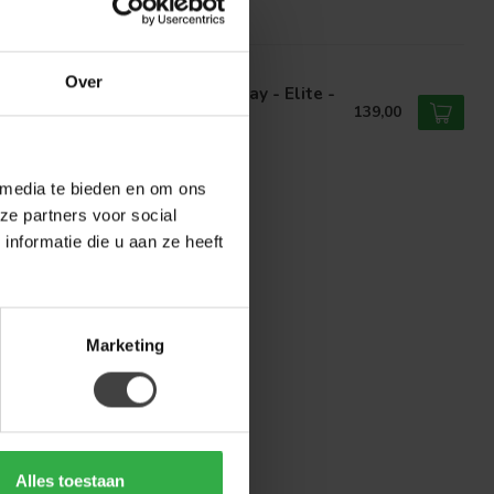
voorraad
EL51
Over
el51 Eetkamerstoel Esma - Clay - Elite -
ons onderstel
139,00
voorraad
 media te bieden en om ons
ze partners voor social
nformatie die u aan ze heeft
Marketing
Alles toestaan