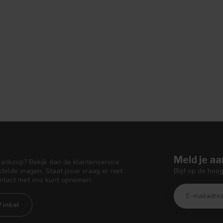
Meld je aa
aankoop? Bekijk dan de klantenservice
Blijf op de hoo
telde vragen. Staat jouw vraag er niet
ontact met ons kunt opnemen.
inkel