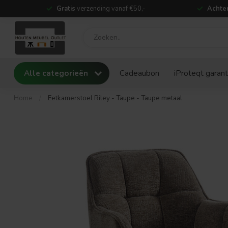
Gratis
verzending vanaf €50,-
Achter
Alle categorieën
Cadeaubon
iProteqt garant
Home
/
Eetkamerstoel Riley - Taupe - Taupe metaal