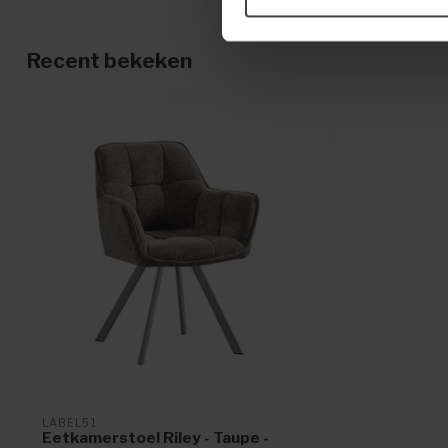
Recent bekeken
LABEL51
Eetkamerstoel Riley - Taupe -