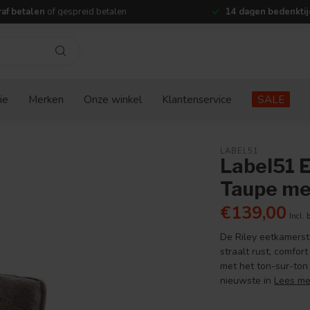
af betalen
of gespreid betalen
14 dagen bedenktij
ie
Merken
Onze winkel
Klantenservice
SALE
LABEL51
Label51 E
Taupe me
€139,00
Incl. 
De Riley eetkamerst
straalt rust, comfor
met het ton-sur-ton
nieuwste in
Lees me