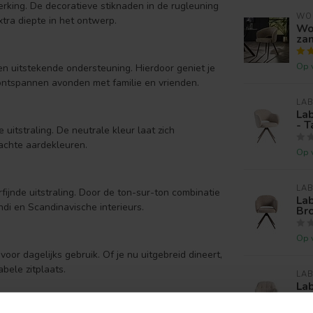
werking. De decoratieve stiknaden in de rugleuning
WO
xtra diepte in het ontwerp.
Wo
za
Op 
n uitstekende ondersteuning. Hierdoor geniet je
n ontspannen avonden met familie en vrienden.
LAB
Lab
- T
itstraling. De neutrale kleur laat zich
zachte aardekleuren.
Op 
LAB
fijnde uitstraling. Door de ton-sur-ton combinatie
Lab
ndi en Scandinavische interieurs.
Br
Op 
oor dagelijks gebruik. Of je nu uitgebreid dineert,
abele zitplaats.
LAB
Lab
Eli