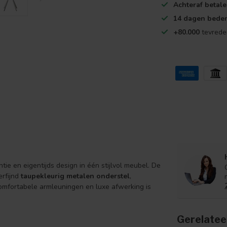
Achteraf betal
14 dagen beden
+80.000
tevrede
ie en eigentijds design in één stijlvol meubel. De
rfijnd
taupekleurig metalen onderstel
,
omfortabele armleuningen en luxe afwerking is
Gerelatee