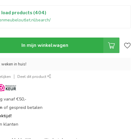
t load products (404)
enmeubeloutlet.nl/search/
In mijn winkelwagen
 weken in huis!
lijken
Deel dit product
g vanaf €50,-
en
of gespreid betalen
ktijd!
n klanten