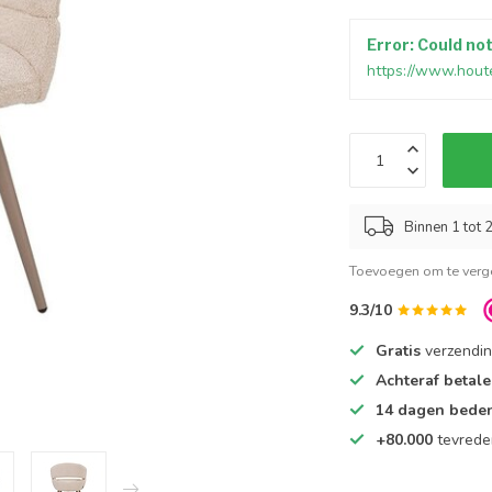
Error: Could no
https://www.hout
Binnen 1 tot 2
Toevoegen om te verge
9.3/10
Gratis
verzendin
Achteraf betal
14 dagen beden
+80.000
tevrede