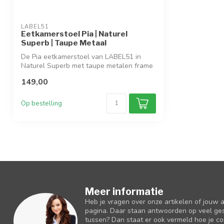
LABEL51
Eetkamerstoel Pia | Naturel
Superb | Taupe Metaal
De Pia eetkamerstoel van LABEL51 in
Naturel Superb met taupe metalen frame
straa...
149,00
Op bestelling
Meer informatie
Heb je vragen over onze artikelen of jouw 
pagina. Daar staan antwoorden op veel ges
tussen? Dan staat er ook vermeld hoe je c