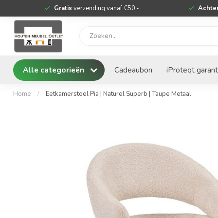
Gratis
verzending vanaf €50,-
Achter
Alle categorieën
Cadeaubon
iProteqt garant
Home
/
Eetkamerstoel Pia | Naturel Superb | Taupe Metaal