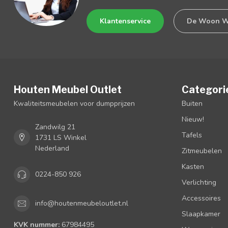
Klantenservice
De Woon W
Houten Meubel Outlet
Categori
Kwaliteitsmeubelen voor dumpprijzen
Buiten
Nieuw!
Zandwilg 21
Tafels
1731 LS Winkel
Nederland
Zitmeubelen
Kasten
0224-850 926
Verlichting
Accessoires
info@houtenmeubeloutlet.nl
Slaapkamer
KVK nummer:
67984495