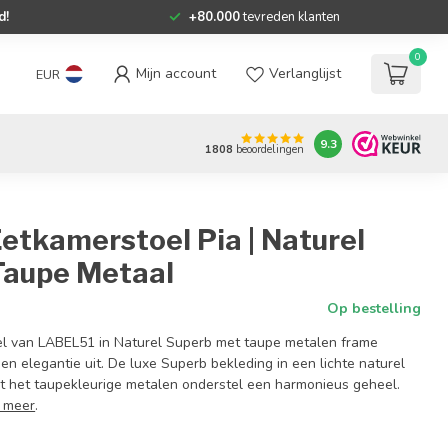
d!
+80.000
tevreden klanten
0
Mijn account
Verlanglijst
EUR
9.3
1808
beoordelingen
etkamerstoel Pia | Naturel
 Taupe Metaal
Op bestelling
el van LABEL51 in Naturel Superb met taupe metalen frame
 en elegantie uit. De luxe Superb bekleding in een lichte naturel
t het taupekleurige metalen onderstel een harmonieus geheel.
 meer
.