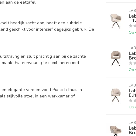
en aan de eettafel.
LAB
Lab
- T
oelt heerlijk zacht aan, heeft een subtiele
end geschikt voor intensief dagelijks gebruik. De
Op 
LAB
Lab
itstraling en sluit prachtig aan bij de zachte
Br
en maakt Pia eenvoudig te combineren met
Op 
LAB
en elegante vormen voelt Pia zich thuis in
Lab
Eli
ls stijlvolle stoel in een werkkamer of
Op 
LAB
Lab
Br