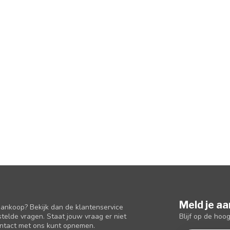
Meld je aa
aankoop? Bekijk dan de klantenservice
Blijf op de hoo
telde vragen. Staat jouw vraag er niet
ontact met ons kunt opnemen.