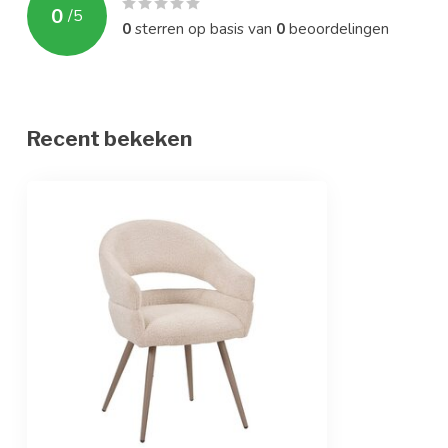
0
/
5
0
sterren op basis van
0
beoordelingen
Recent bekeken