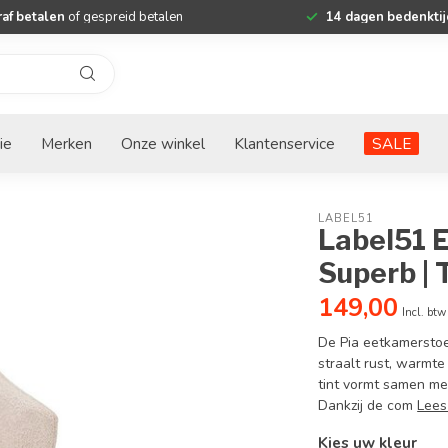
af betalen
of gespreid betalen
14 dagen bedenktij
ie
Merken
Onze winkel
Klantenservice
SALE
LABEL51
Label51 E
Superb |
149,00
Incl. btw
De Pia eetkamersto
straalt rust, warmte
tint vormt samen me
Dankzij de com
Lees
Kies uw kleur