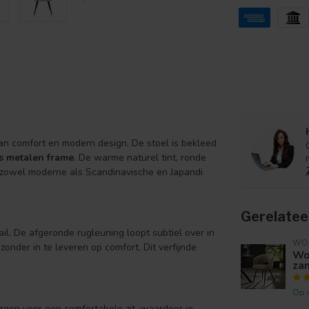
van comfort en modern design. De stoel is bekleed
s metalen frame
. De warme naturel tint, ronde
 zowel moderne als Scandinavische en Japandi
Gerelatee
il. De afgeronde rugleuning loopt subtiel over in
WO
zonder in te leveren op comfort. Dit verfijnde
Wo
za
Op 
rgen voor een comfortabele zit, waardoor je