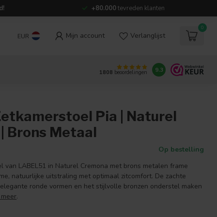
d!
+80.000
tevreden klanten
0
Mijn account
Verlanglijst
EUR
9.3
1808
beoordelingen
etkamerstoel Pia | Naturel
| Brons Metaal
Op bestelling
el van LABEL51 in Naturel Cremona met brons metalen frame
, natuurlijke uitstraling met optimaal zitcomfort. De zachte
elegante ronde vormen en het stijlvolle bronzen onderstel maken
 meer
.