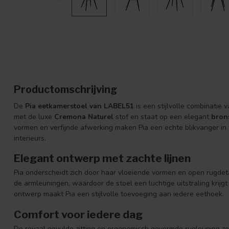
Productomschrijving
De
Pia eetkamerstoel van LABEL51
is een stijlvolle combinatie 
met de luxe
Cremona Naturel
stof en staat op een elegant
bron
vormen en verfijnde afwerking maken Pia een echte blikvanger in
interieurs.
Elegant ontwerp met zachte lijnen
Pia onderscheidt zich door haar vloeiende vormen en open rugdeta
de armleuningen, waardoor de stoel een luchtige uitstraling krijgt 
ontwerp maakt Pia een stijlvolle toevoeging aan iedere eethoek.
Comfort voor iedere dag
De royaal gevulde zitting en ergonomisch gevormde rugleuning zo