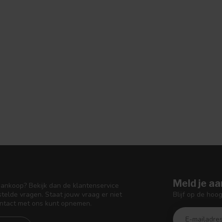
Meld je aa
aankoop? Bekijk dan de klantenservice
Blijf op de hoo
telde vragen. Staat jouw vraag er niet
ontact met ons kunt opnemen.