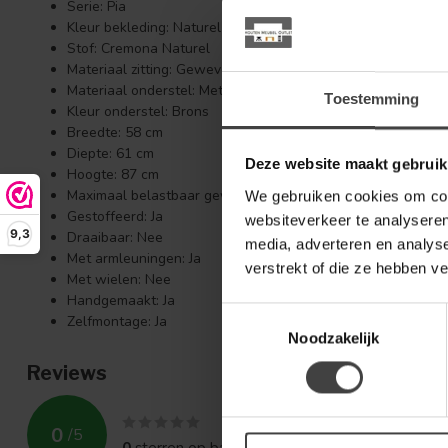
Serie: Pia
Kleur bekleding: Naturel
Stof: Cremona Naturel
Materiaal zitting: Geweven stof
Materiaal onderstel: Metaal
Toestemming
Kleur onderstel: Brons
Breedte: 58 cm
Diepte: 61 cm
Deze website maakt gebruik
Hoogte: 87 cm
Maximaal belastbaar gewicht: 120 kg
We gebruiken cookies om cont
Gestoffeerd: Ja
websiteverkeer te analyseren
9,3
Draaibaar: Nee
media, adverteren en analys
Met armleuningen: Ja
verstrekt of die ze hebben v
Met wielen: Nee
Handgemaakt: Ja
Toestemmingsselectie
Zelfmontage: Ja
Noodzakelijk
Reviews
0
/
5
0
sterren op basis van
0
beoordelingen