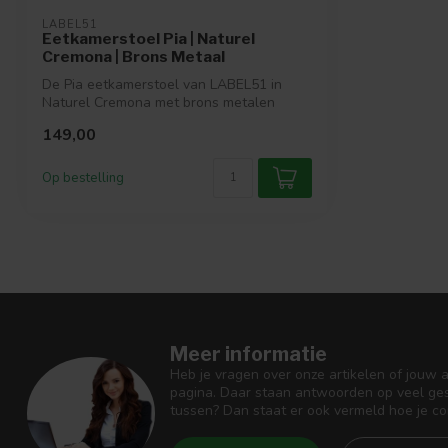
LABEL51
Eetkamerstoel Pia | Naturel
Cremona | Brons Metaal
De Pia eetkamerstoel van LABEL51 in
Naturel Cremona met brons metalen
frame comb...
149,00
Op bestelling
Meer informatie
Heb je vragen over onze artikelen of jouw 
pagina. Daar staan antwoorden op veel ges
tussen? Dan staat er ook vermeld hoe je c