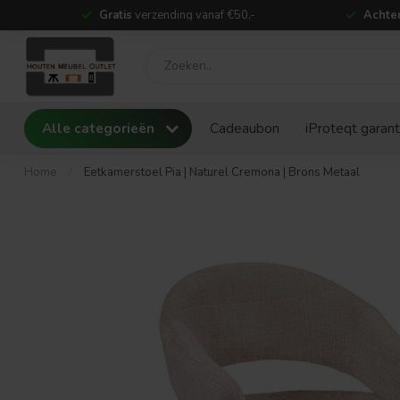
Gratis
verzending vanaf €50,-
Achter
Alle categorieën
Cadeaubon
iProteqt garant
Home
/
Eetkamerstoel Pia | Naturel Cremona | Brons Metaal