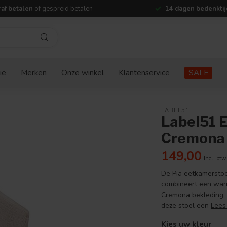
af betalen
of gespreid betalen
14 dagen bedenktij
ie
Merken
Onze winkel
Klantenservice
SALE
LABEL51
Label51 E
Cremona 
149,00
Incl. btw
De Pia eetkamersto
combineert een warme
Cremona bekleding, 
deze stoel een
Lees
Kies uw kleur