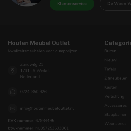
Klantenservice
De Woon W
Houten Meubel Outlet
Categori
Kwaliteitsmeubelen voor dumpprijzen
Buiten
Nieuw!
Zandwilg 21
Tafels
1731 LS Winkel
Nederland
Zitmeubelen
Kasten
0224-850 926
Verlichting
Accessoires
info@houtenmeubeloutlet.nl
Slaapkamer
KVK nummer:
67984495
Woonseries
btw-nummer:
NL857253633B01