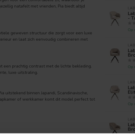
zellig natafelt met vrienden, Pia biedt altijd
LAB
Lab
- T
Op 
tiele geweven structuur die zorgt voor een luxe
interieur en laat zich eenvoudig combineren met
LAB
Lab
Br
t een prachtig contrast met de lichte bekleding.
Op 
te, luxe uitstraling.
LAB
Lab
Eli
a uitstekend binnen Japandi, Scandinavische,
laapkamer of werkkamer komt dit model perfect tot
Op 
LAB
Lab
Br