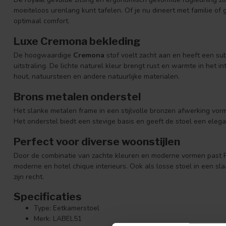
moeiteloos urenlang kunt tafelen. Of je nu dineert met familie of ge
optimaal comfort.
Luxe Cremona bekleding
De hoogwaardige
Cremona
stof voelt zacht aan en heeft een sub
uitstraling. De lichte naturel kleur brengt rust en warmte in het 
hout, natuursteen en andere natuurlijke materialen.
Brons metalen onderstel
Het slanke metalen frame in een stijlvolle bronzen afwerking vorm
Het onderstel biedt een stevige basis en geeft de stoel een elegan
Perfect voor diverse woonstijlen
Door de combinatie van zachte kleuren en moderne vormen past Pi
moderne en hotel chique interieurs. Ook als losse stoel in een s
zijn recht.
Specificaties
Type: Eetkamerstoel
Merk: LABEL51