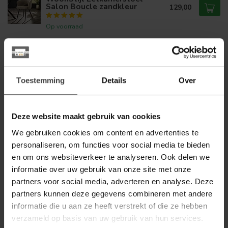
Salon Boucle zandkleur
129,00
Op voorraad
LABEL51
Label51 Eetkamerstoel Lela -
Naturel - Elite - Taupe
139,00
onderstel
Toestemming
Details
Over
Op voorraad
Deze website maakt gebruik van cookies
LABEL51
Label51 Eetkamerstoel Lela -
We gebruiken cookies om content en advertenties te
Clay - Elite - Brons onderstel
139,00
personaliseren, om functies voor social media te bieden
en om ons websiteverkeer te analyseren. Ook delen we
Op voorraad
informatie over uw gebruik van onze site met onze
partners voor social media, adverteren en analyse. Deze
LABEL51
Label51 Eetkamerstoel Esma -
partners kunnen deze gegevens combineren met andere
Naturel - Elite - Taupe
informatie die u aan ze heeft verstrekt of die ze hebben
139,00
onderstel
verzameld op basis van uw gebruik van hun services.