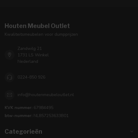
Houten Meubel Outlet
Kwaliteitsmeubelen voor dumpprijzen
Zandwilg 21
1731 LS Winkel
Nederland
0224-850 926
info@houtenmeubeloutlet.nl
KVK nummer:
67984495
btw-nummer:
NL857253633B01
Categorieën