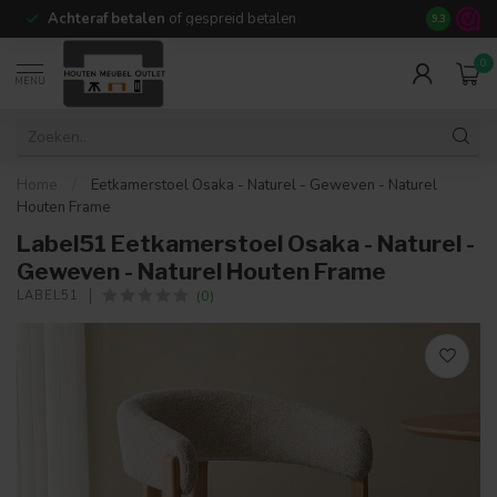
Achteraf betalen
of gespreid betalen
14 dagen b
9.3
0
MENU
Home
/
Eetkamerstoel Osaka - Naturel - Geweven - Naturel
Houten Frame
Label51 Eetkamerstoel Osaka - Naturel -
Geweven - Naturel Houten Frame
(0)
LABEL51