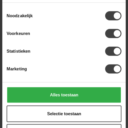
Op voorraad
Toestemmingsselectie
Noodzakelijk
LABEL51
Label51 Eetkamerstoel Esma -
Clay - Elite - Brons onderstel
139,00
Voorkeuren
Op voorraad
Statistieken
Heb je een vraag over dit product?
Of heb je hulp nodig bij de bestelling? Neem
Marketing
gerust contact op met onze klantenservice
info@houtenmeubeloutlet.nl
of
+31 224 850
926
. We helpen je graag.
Alles toestaan
Recent bekeken
Selectie toestaan