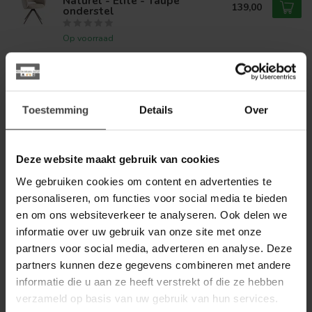
Naturel - Elite - Taupe
139,00
onderstel
Op voorraad
LABEL51
Label51 Eetkamerstoel Lela -
Clay - Elite - Brons onderstel
139,00
Toestemming
Details
Over
Op voorraad
Deze website maakt gebruik van cookies
LABEL51
Label51 Hoekbank Valero -
Retro Taupe - Tresor - Links
We gebruiken cookies om content en advertenties te
1.999,00
Voorstaand
personaliseren, om functies voor social media te bieden
en om ons websiteverkeer te analyseren. Ook delen we
Op voorraad
informatie over uw gebruik van onze site met onze
partners voor social media, adverteren en analyse. Deze
LABEL51
partners kunnen deze gegevens combineren met andere
Label51 Eetkamerstoel Esma -
Naturel - Elite - Taupe
informatie die u aan ze heeft verstrekt of die ze hebben
139,00
onderstel
verzameld op basis van uw gebruik van hun services.