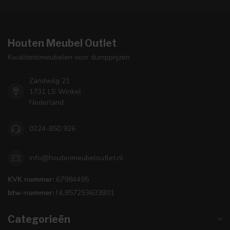
Houten Meubel Outlet
Kwaliteitsmeubelen voor dumpprijzen
Zandwilg 21
1731 LS Winkel
Nederland
0224-850 926
info@houtenmeubeloutlet.nl
KVK nummer:
67984495
btw-nummer:
NL857253633B01
Categorieën