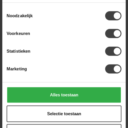
Op voorraad
Toestemmingsselectie
Noodzakelijk
LABEL51
Label51 Hoekbank Valero -
Naturel - Tresor - Links
1.999,00
Voorstaand
Voorkeuren
Op voorraad
Statistieken
Heb je een vraag over dit product?
Marketing
Of heb je hulp nodig bij de bestelling? Neem
gerust contact op met onze klantenservice
info@houtenmeubeloutlet.nl
of
+31 224 850
926
. We helpen je graag.
Alles toestaan
Recent bekeken
Selectie toestaan