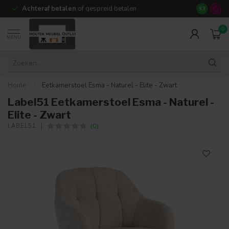
Achteraf betalen
of gespreid betalen
14 dagen b
9.3
0
MENU
Home
/
Eetkamerstoel Esma - Naturel - Elite - Zwart
Label51 Eetkamerstoel Esma - Naturel -
Elite - Zwart
(0)
LABEL51