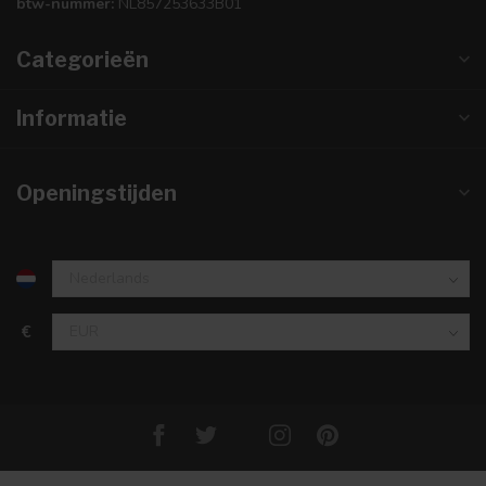
btw-nummer:
NL857253633B01
Categorieën
Informatie
Openingstijden
€