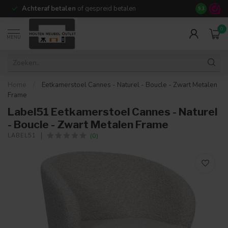
Achteraf betalen
of gespreid betalen
14 dagen b
9.3
0
MENU
Home
/
Eetkamerstoel Cannes - Naturel - Boucle - Zwart Metalen
Frame
Label51 Eetkamerstoel Cannes - Naturel
- Boucle - Zwart Metalen Frame
(0)
LABEL51