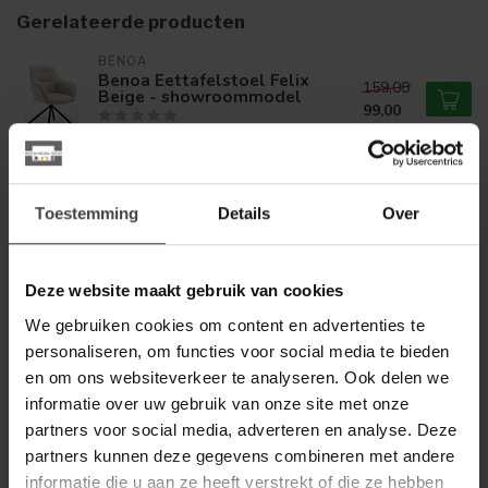
Gerelateerde producten
BENOA
Benoa Eettafelstoel Felix
159,00
Beige - showroommodel
99,00
Op voorraad
LABEL51
Label51 Eetkamerstoel Amalfi
Toestemming
Details
Over
- Mushroom - Royal Boucle -
169,00
Brons
Op voorraad
Deze website maakt gebruik van cookies
We gebruiken cookies om content en advertenties te
BENOA
personaliseren, om functies voor social media te bieden
Benoa Eetkamerstoel Emilie
en om ons websiteverkeer te analyseren. Ook delen we
Adore 24 terracotta
159,00
informatie over uw gebruik van onze site met onze
Op voorraad
partners voor social media, adverteren en analyse. Deze
partners kunnen deze gegevens combineren met andere
LABEL51
informatie die u aan ze heeft verstrekt of die ze hebben