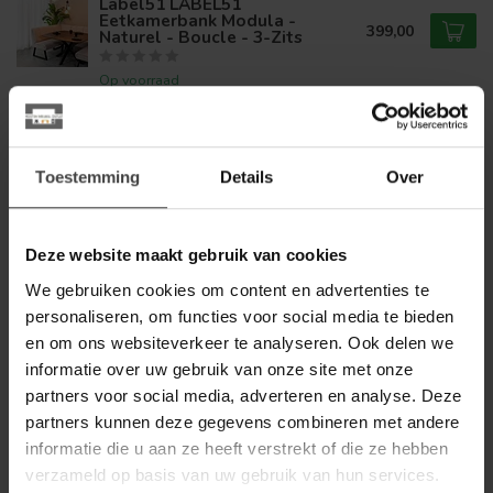
Label51 LABEL51
Eetkamerbank Modula -
399,00
Naturel - Boucle - 3-Zits
Op voorraad
LABEL51
Label51 LABEL51
Eetkamerbank Modula -
Toestemming
Details
Over
319,00
Naturel - Boucle - 2-Zits
Op voorraad
Deze website maakt gebruik van cookies
WOONSTIJL
We gebruiken cookies om content en advertenties te
WoonStijl Hoekbank Raster
personaliseren, om functies voor social media te bieden
links Hoven zand-bruin
1.099,00
en om ons websiteverkeer te analyseren. Ook delen we
Op voorraad
informatie over uw gebruik van onze site met onze
partners voor social media, adverteren en analyse. Deze
partners kunnen deze gegevens combineren met andere
WOONSTIJL
WoonStijl Eetkamerbank
informatie die u aan ze heeft verstrekt of die ze hebben
Raster 180 cm boucle Zand
599,00
verzameld op basis van uw gebruik van hun services.