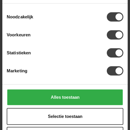
Op voorraad
Toestemmingsselectie
Noodzakelijk
WOONSTIJL
WoonStijl Hoekbank Raster
rechts Hoven zand-bruin
1.099,00
Voorkeuren
Op voorraad
Statistieken
Heb je een vraag over dit product?
Of heb je hulp nodig bij de bestelling? Neem
Marketing
gerust contact op met onze klantenservice
info@houtenmeubeloutlet.nl
of
+31 224 850
926
. We helpen je graag.
Alles toestaan
Recent bekeken
Selectie toestaan