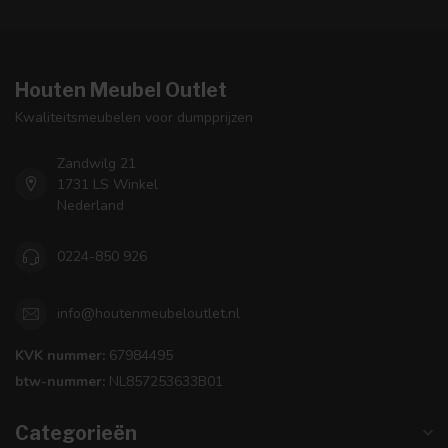
Houten Meubel Outlet
Kwaliteitsmeubelen voor dumpprijzen
Zandwilg 21
1731 LS Winkel
Nederland
0224-850 926
info@houtenmeubeloutlet.nl
KVK nummer:
67984495
btw-nummer:
NL857253633B01
Categorieën