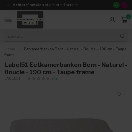
Achteraf betalen
of gespreid betalen
14 dagen b
9.3
0
MENU
Home
/
Eetkamerbanken Bern - Naturel - Boucle - 190 cm - Taupe
frame
Label51 Eetkamerbanken Bern - Naturel -
Boucle - 190 cm - Taupe frame
(0)
LABEL51