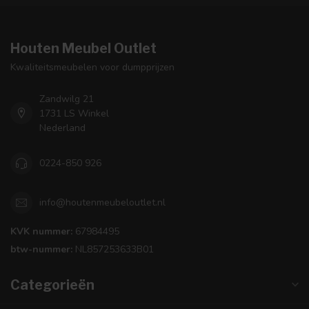
Houten Meubel Outlet
Kwaliteitsmeubelen voor dumpprijzen
Zandwilg 21
1731 LS Winkel
Nederland
0224-850 926
info@houtenmeubeloutlet.nl
KVK nummer:
67984495
btw-nummer:
NL857253633B01
Categorieën