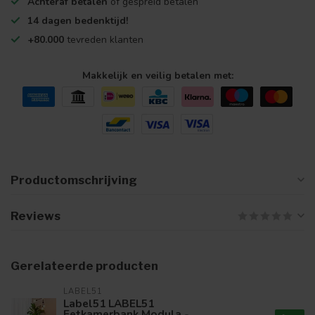
Achteraf betalen
of gespreid betalen
14 dagen bedenktijd!
+80.000
tevreden klanten
Makkelijk en veilig betalen met:
Productomschrijving
Reviews
Gerelateerde producten
LABEL51
Label51 LABEL51
Eetkamerbank Modula -