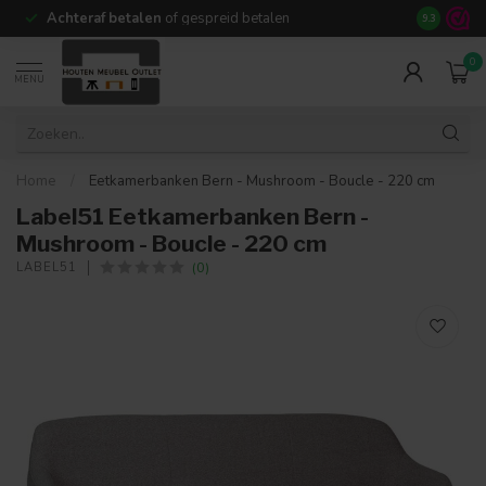
Achteraf betalen
of gespreid betalen
14 dagen b
9.3
0
MENU
Home
/
Eetkamerbanken Bern - Mushroom - Boucle - 220 cm
Label51 Eetkamerbanken Bern -
Mushroom - Boucle - 220 cm
(0)
LABEL51