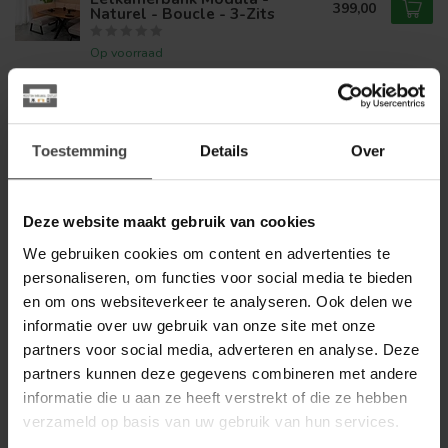
399,00
Naturel - Boucle - 3-Zits
Op voorraad
LABEL51
Label51 LABEL51
Eetkamerbank Modula -
319,00
Naturel - Boucle - 2-Zits
Toestemming
Details
Over
Op voorraad
Deze website maakt gebruik van cookies
WOONSTIJL
We gebruiken cookies om content en advertenties te
WoonStijl Hoekbank Raster
links Hoven zand-bruin
1.099,00
personaliseren, om functies voor social media te bieden
en om ons websiteverkeer te analyseren. Ook delen we
Op voorraad
informatie over uw gebruik van onze site met onze
partners voor social media, adverteren en analyse. Deze
WOONSTIJL
partners kunnen deze gegevens combineren met andere
WoonStijl Eetkamerbank
Raster 180 cm boucle Zand
informatie die u aan ze heeft verstrekt of die ze hebben
599,00
verzameld op basis van uw gebruik van hun services.
Op voorraad