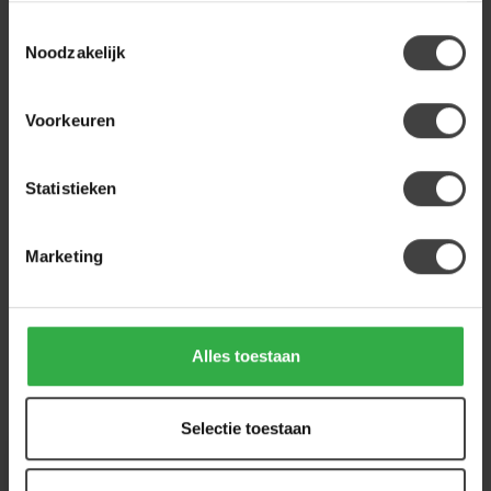
Toestemmingsselectie
WOONSTIJL
Noodzakelijk
WoonStijl Hoekbank Raster
rechts Hoven zand-bruin
1.099,00
Voorkeuren
Op voorraad
Statistieken
Heb je een vraag over dit product?
Of heb je hulp nodig bij de bestelling? Neem
gerust contact op met onze klantenservice
Marketing
info@houtenmeubeloutlet.nl
of
+31 224 850
926
. We helpen je graag.
Alles toestaan
Recent bekeken
Selectie toestaan