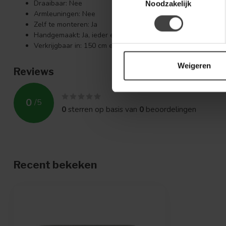
Draaibaar: Nee
Noodzakelijk
Armleuningen: Nee
Zelf te monteren: Ja
Handgemaakt: Ja, ieder exemplaar is uniek
Verkrijgbaar in: 150 cm en 190 cm
Weigeren
Reviews
0
/
5
0
sterren op basis van
0
beoordelingen
Recent bekeken