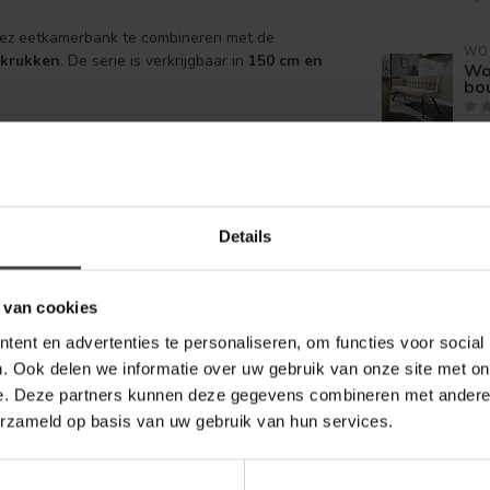
opez eetkamerbank te combineren met de
WO
rkrukken
. De serie is verkrijgbaar in
150 cm en
Wo
bo
Op 
WO
Wo
za
Details
Op 
 van cookies
ent en advertenties te personaliseren, om functies voor social
. Ook delen we informatie over uw gebruik van onze site met on
e. Deze partners kunnen deze gegevens combineren met andere i
erzameld op basis van uw gebruik van hun services.