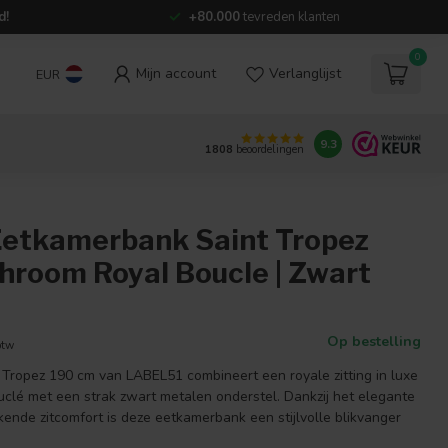
d!
+80.000
tevreden klanten
0
Mijn account
Verlanglijst
EUR
9.3
1808
beoordelingen
Eetkamerbank Saint Tropez
hroom Royal Boucle | Zwart
Op bestelling
btw
Tropez 190 cm van LABEL51 combineert een royale zitting in luxe
lé met een strak zwart metalen onderstel. Dankzij het elegante
kende zitcomfort is deze eetkamerbank een stijlvolle blikvanger