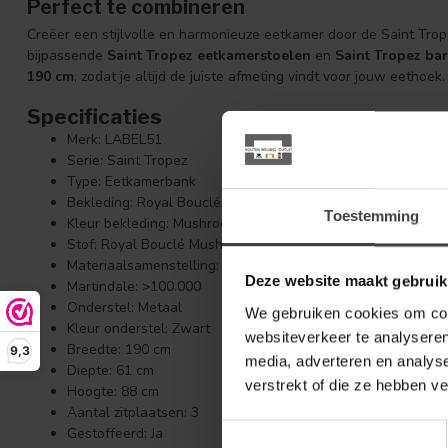
Perfect te combineren
Creëer een stijlvolle en harmonieuze eetkamer door de Saint Tr
bijpassende
Saint Tropez eetkamerstoelen
en
Saint Tropez ba
190 cm
, zodat je altijd de juiste afmeting vindt voor jouw eethoek.
Specificaties
Merk: LABEL51
Serie: Saint Tropez
Type: Eetkamerbank
Bekleding: Royal Bouclé
Toestemming
Kleur bekleding: Mushroom
Stof: Royal Bouclé Mushroom 170
Materiaalsamenstelling: 100% PES
Deze website maakt gebruik
Martindale: >100.000
Onderstel: Metaal
We gebruiken cookies om cont
Kleur onderstel: Zwart
websiteverkeer te analyseren
Breedte: 190 cm
9,3
media, adverteren en analys
Diepte: 61 cm
verstrekt of die ze hebben v
Hoogte: 88 cm
Aantal zitplaatsen: 3
Toestemmingsselectie
Gestoffeerd: Ja