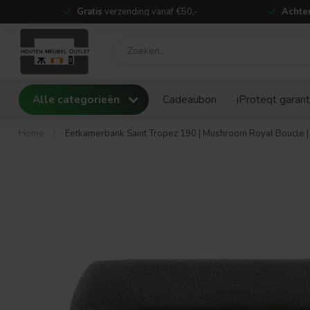
Gratis
verzending vanaf €50,-
Achter
Alle categorieën
Cadeaubon
iProteqt garant
Home
/
Eetkamerbank Saint Tropez 190 | Mushroom Royal Boucle |