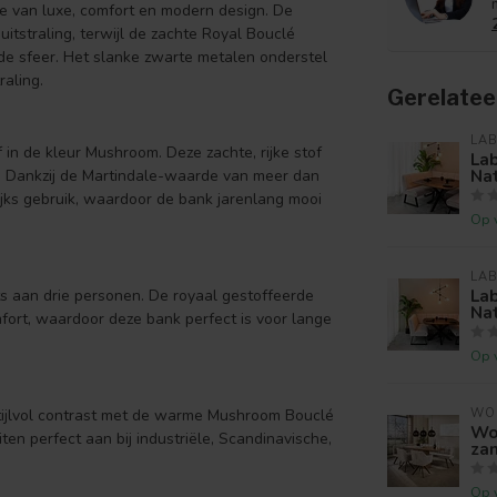
e van luxe, comfort en modern design. De
itstraling, terwijl de zachte Royal Bouclé
de sfeer. Het slanke zwarte metalen onderstel
raling.
Gerelatee
LAB
n de kleur Mushroom. Deze zachte, rijke stof
La
Nat
g. Dankzij de Martindale-waarde van meer dan
ijks gebruik, waardoor de bank jarenlang mooi
Op 
LAB
La
s aan drie personen. De royaal gestoffeerde
Nat
mfort, waardoor deze bank perfect is voor lange
Op 
WO
tijlvol contrast met de warme Mushroom Bouclé
Wo
ten perfect aan bij industriële, Scandinavische,
za
Op 