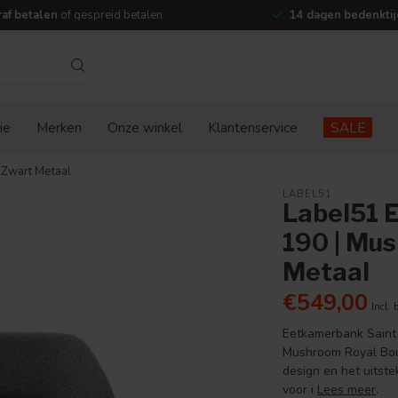
af betalen
of gespreid betalen
14 dagen bedenktij
ie
Merken
Onze winkel
Klantenservice
SALE
 Zwart Metaal
LABEL51
Label51 
190 | Mus
Metaal
€549,00
Incl. 
Eetkamerbank Saint 
Mushroom Royal Bouc
design en het uitste
voor i
Lees meer
.