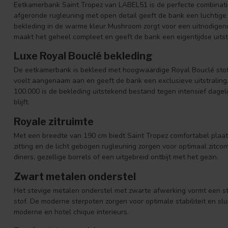
Eetkamerbank Saint Tropez van LABEL51 is de perfecte combinati
afgeronde rugleuning met open detail geeft de bank een luchtige u
bekleding in de warme kleur Mushroom zorgt voor een uitnodigen
maakt het geheel compleet en geeft de bank een eigentijdse uitst
Luxe Royal Bouclé bekleding
De eetkamerbank is bekleed met hoogwaardige Royal Bouclé stof i
voelt aangenaam aan en geeft de bank een exclusieve uitstralin
100.000 is de bekleding uitstekend bestand tegen intensief dagel
blijft.
Royale zitruimte
Met een breedte van 190 cm biedt Saint Tropez comfortabel plaat
zitting en de licht gebogen rugleuning zorgen voor optimaal zitco
diners, gezellige borrels of een uitgebreid ontbijt met het gezin.
Zwart metalen onderstel
Het stevige metalen onderstel met zwarte afwerking vormt een s
stof. De moderne sterpoten zorgen voor optimale stabiliteit en slui
moderne en hotel chique interieurs.