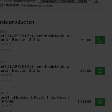
met onze klantenservice
info@houtenmeubeloutlet.nl
of
+31
224 850 926
. We helpen je graag.
rde producten
EL51
bel51 LABEL51 Eetkamerbank Modula -
urel - Boucle - 3-Zits
399,00
voorraad
EL51
bel51 LABEL51 Eetkamerbank Modula -
urel - Boucle - 2-Zits
319,00
voorraad
ONSTIJL
onStijl Hoekbank Raster links Hoven
nd-bruin
1.099,00
voorraad