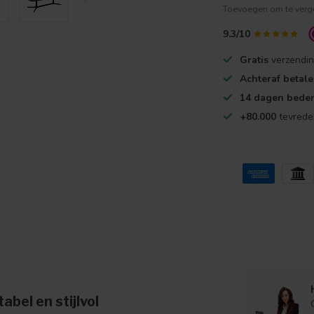
Toevoegen om te verge
9.3/10
Gratis
verzendin
Achteraf betal
14 dagen beden
+80.000
tevrede
bel en stijlvol