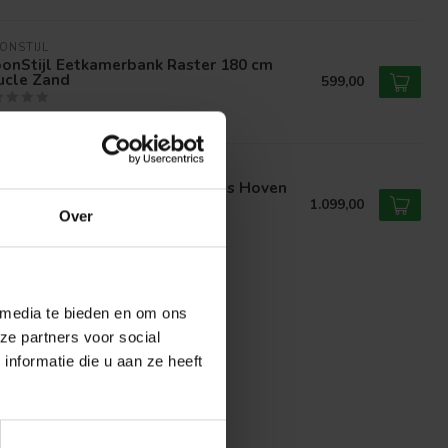
ONSTIJL
onStijl Eetkamerbank Raster 180 cm
ucle Zand
599,00
voorraad
ONSTIJL
onStijl Hoekbank Raster rechts Hoven
nd-bruin
1.099,00
Over
voorraad
 media te bieden en om ons
ze partners voor social
nformatie die u aan ze heeft