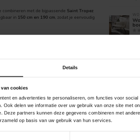
te combineren met de bijpassende
Saint Tropez
WO
ijgbaar in
150 cm en 190 cm
, zodat je eenvoudig
Wo
bo
Op 
WO
Wo
za
Details
Op 
 van cookies
ent en advertenties te personaliseren, om functies voor social
. Ook delen we informatie over uw gebruik van onze site met on
e. Deze partners kunnen deze gegevens combineren met andere i
erzameld op basis van uw gebruik van hun services.