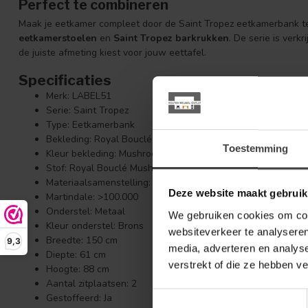
Perfect te combineren
Maak je eetkamer compleet door de Saint Tropez eetkamerbank 
eetkamerstoelen
en
Saint Tropez barkrukken
. De serie is verkr
de juiste afmeting kiest voor jouw eettafel.
Specificaties
Merk: LABEL51
Serie: Saint Tropez
Type: Eetkamerbank
Bekleding: Royal Bouclé
Toestemming
Kleur bekleding: Mushroom
Stof: Royal Bouclé Mushroom 170
Materiaalsamenstelling: 100% PES
Deze website maakt gebruik
Martindale: >100.000
Onderstel: Metaal
We gebruiken cookies om cont
Kleur onderstel: Brons
websiteverkeer te analyseren
Breedte: 150 cm
9,3
media, adverteren en analys
Diepte: 61 cm
verstrekt of die ze hebben v
Hoogte: 88 cm
Aantal zitplaatsen: 2
Toestemmingsselectie
Gestoffeerd: Ja