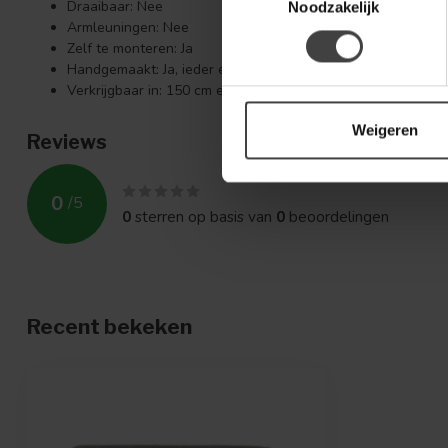
Draaibaar: Nee
Noodzakelijk
Armleuningen: Nee
Zelf te monteren: Ja
Handgemaakt: Ja, ieder exemplaar is uniek
Verkrijgbaar in: 150 cm en 190 cm
Weigeren
Reviews
0
/
5
0
sterren op basis van
0
beoordelingen
Recent bekeken