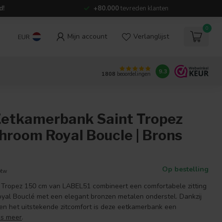
d!
+80.000
tevreden klanten
0
Mijn account
Verlanglijst
EUR
9.3
1808
beoordelingen
Eetkamerbank Saint Tropez
hroom Royal Boucle | Brons
Op bestelling
btw
 Tropez 150 cm van LABEL51 combineert een comfortabele zitting
yal Bouclé met een elegant bronzen metalen onderstel. Dankzij
n en het uitstekende zitcomfort is deze eetkamerbank een
es meer
.