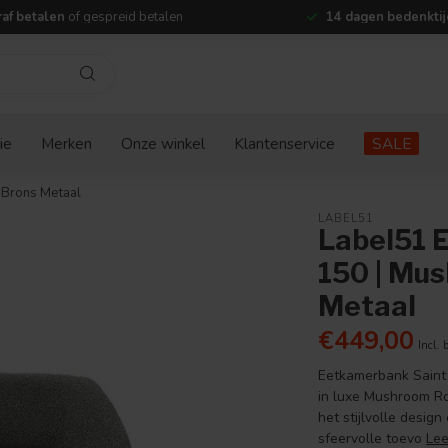
af betalen
of gespreid betalen
14 dagen bedenktij
ie
Merken
Onze winkel
Klantenservice
SALE
 Brons Metaal
LABEL51
Label51 
150 | Mus
Metaal
€449,00
Incl. 
Eetkamerbank Saint
in luxe Mushroom Ro
het stijlvolle desig
sfeervolle toevo
Le