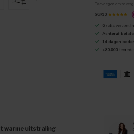
Toevoegen om te verge
9.3/10
Gratis
verzendin
Achteraf betal
14 dagen beden
+80.000
tevrede
t warme uitstraling