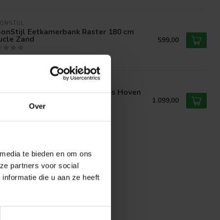
ONSTIJL
onStijl Eetkamerbank Raster 180 cm
ucle Zand
599,00
voorraad
ONSTIJL
onStijl Hoekbank Raster rechts Hoven
nd-bruin
1.099,00
Over
voorraad
 media te bieden en om ons
ze partners voor social
nformatie die u aan ze heeft