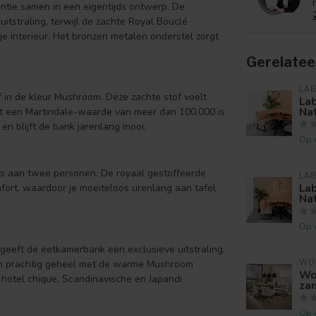
tie samen in een eigentijds ontwerp. De
itstraling, terwijl de zachte Royal Bouclé
e interieur. Het bronzen metalen onderstel zorgt
Gerelatee
LAB
in de kleur Mushroom. Deze zachte stof voelt
La
Nat
 Met een Martindale-waarde van meer dan 100.000 is
en blijft de bank jarenlang mooi.
Op 
ts aan twee personen. De royaal gestoffeerde
LAB
La
mfort, waardoor je moeiteloos urenlang aan tafel
Nat
Op 
 geeft de eetkamerbank een exclusieve uitstraling.
WO
een prachtig geheel met de warme Mushroom
Wo
 hotel chique, Scandinavische en Japandi
za
Op 