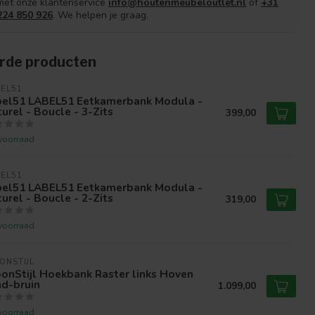
met onze klantenservice
info@houtenmeubeloutlet.nl
of
+31
224 850 926
. We helpen je graag.
rde producten
EL51
bel51 LABEL51 Eetkamerbank Modula -
urel - Boucle - 3-Zits
399,00
voorraad
EL51
bel51 LABEL51 Eetkamerbank Modula -
urel - Boucle - 2-Zits
319,00
voorraad
ONSTIJL
onStijl Hoekbank Raster links Hoven
nd-bruin
1.099,00
voorraad