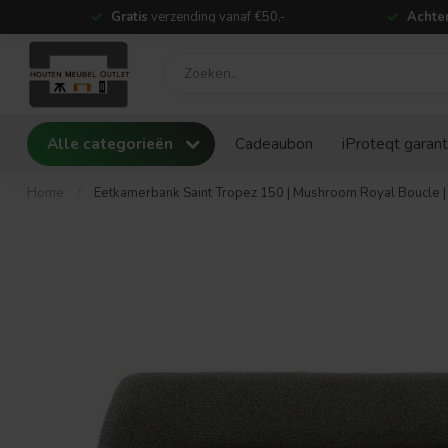
Gratis
verzending vanaf €50,-
Achter
Alle categorieën
Cadeaubon
iProteqt garant
Home
/
Eetkamerbank Saint Tropez 150 | Mushroom Royal Boucle |