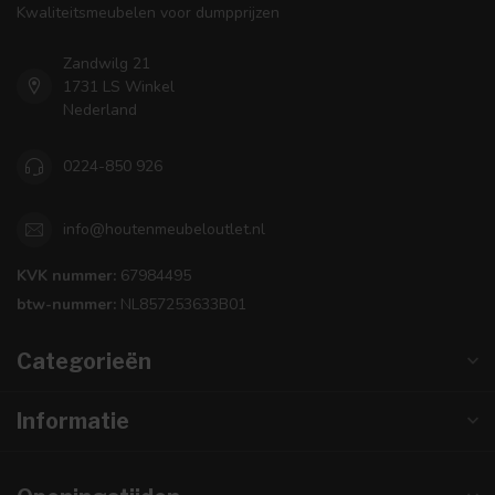
Kwaliteitsmeubelen voor dumpprijzen
Zandwilg 21
1731 LS Winkel
Nederland
0224-850 926
info@houtenmeubeloutlet.nl
KVK nummer:
67984495
btw-nummer:
NL857253633B01
Categorieën
Informatie