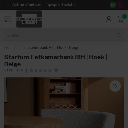
Achteraf betalen
of gespreid betalen
14 dagen b
9.3
0
MENU
Home
/
Eetkamerbank Riff | Hoek | Beige
Starfurn Eetkamerbank Riff | Hoek |
Beige
(0)
STARFURN