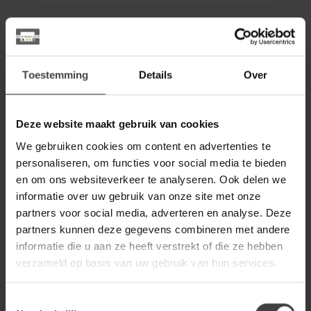
LABEL51
Label51 LABEL51
Eetkamerbank Modula -
319,00
Naturel - Boucle - 2-Zits
Toestemming
Details
Over
Op voorraad
WOONSTIJL
Deze website maakt gebruik van cookies
WoonStijl Hoekbank Raster
links Hoven zand-bruin
1.099,00
We gebruiken cookies om content en advertenties te
personaliseren, om functies voor social media te bieden
Op voorraad
en om ons websiteverkeer te analyseren. Ook delen we
informatie over uw gebruik van onze site met onze
WOONSTIJL
partners voor social media, adverteren en analyse. Deze
WoonStijl Eetkamerbank
Raster 180 cm boucle Zand
partners kunnen deze gegevens combineren met andere
599,00
informatie die u aan ze heeft verstrekt of die ze hebben
Op voorraad
verzameld op basis van uw gebruik van hun services.
WOONSTIJL
Toestemmingsselectie
WoonStijl Hoekbank Raster