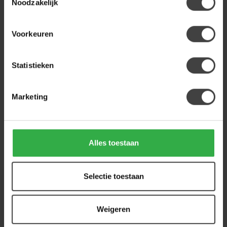
rechts Hoven zand-bruin
Noodzakelijk
1.099,00
Op voorraad
Voorkeuren
Heb je een vraag over dit product?
Statistieken
Of heb je hulp nodig bij de bestelling? Neem
gerust contact op met onze klantenservice
info@houtenmeubeloutlet.nl
of
+31 224 850
Marketing
926
. We helpen je graag.
Alles toestaan
Recent bekeken
Selectie toestaan
Weigeren