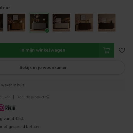
kleur
In mijn winkelwagen
Bekijk in je woonkamer
 weken in huis!
lijken
Deel dit product
g vanaf €50,-
en
of gespreid betalen