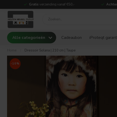
Gratis
verzending vanaf €50,-
Achter
Alle categorieën
Cadeaubon
iProteqt garant
Home
/
Dressoir Solana | 210 cm | Taupe
-10%