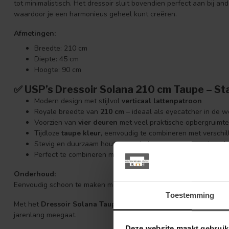
tot minimalistisch. Het dressoir sluit bovendien perfect aan bij a
waardoor je een harmonieus geheel kunt creëren.
Afmetingen:
Breedte: 210 cm
Diepte: 45 cm
Hoogte: 90 cm
✅
USP’s Dressoir Solana 210 cm Taupe – St
Modern design met stijlvol
verticaal lattenpatroon
Royale breedte van
210 cm
– ideaal als eyecatcher in de 
Voorzien van
vier deuren
met veel praktische opbergruimte
Tijdloze
taupe kleur
, eenvoudig te combineren met verschil
Stevig en duurzaam houten meubel, ontworpen voor jarenl
Perfect te combineren met andere meubels uit de
Solana s
Onderhoud:
Eenvoudig schoon te maken met een lichtvochtige doek.
Toestemming
Met het
Dressoir Solana Taupe van Starfurn
haal je een stijlvo
jarenlang meegaat.
Deze website maakt gebruik