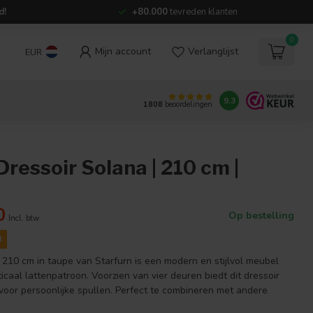
d!
+80.000
tevreden klanten
0
Mijn account
Verlanglijst
EUR
9.3
1808
beoordelingen
Dressoir Solana | 210 cm |
0
Op bestelling
Incl. btw
0
 210 cm in taupe van Starfurn is een modern en stijlvol meubel
ticaal lattenpatroon. Voorzien van vier deuren biedt dit dressoir
voor persoonlijke spullen. Perfect te combineren met andere