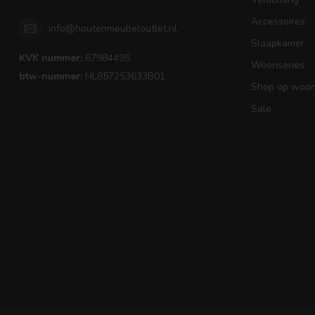
Accessoires
info@houtenmeubeloutlet.nl
Slaapkamer
KVK nummer:
67984495
Woonseries
btw-nummer:
NL857253633B01
Shop op woons
Sale