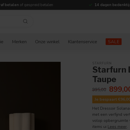
af betalen
of gespreid betalen
14 dagen bedenktij
ie
Merken
Onze winkel
Klantenservice
SALE
STARFURN
Starfurn 
Taupe
899,0
995,00
Je bespaart €96,0
Het Dressoir Solana
met een verfijnd ver
volop opbergruimte 
items ui
Lees meer
.