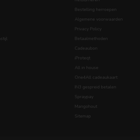
Bestelling herroepen
Algemene voorwaarden
Privacy Policy
tijl
Betaalmethoden
Cadeaubon
iProteqt
All in house
One4All cadeaukaart
IN3 gespreid betalen
Spraypay
Mangohout
Sitemap