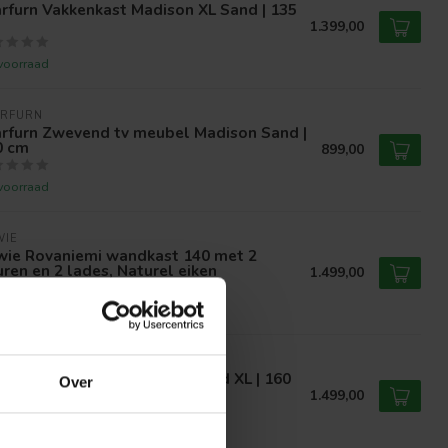
rfurn Vakkenkast Madison XL Sand | 135
1.399,00
voorraad
ARFURN
arfurn Zwevend tv meubel Madison Sand |
0 cm
899,00
voorraad
WIE
jwie Rovaniemi wandkast 140 met 2
ren en 2 lades, Naturel eiken
1.499,00
voorraad
ARFURN
rfurn Vakkenkast Brussel Sand XL | 160
Over
1.499,00
voorraad