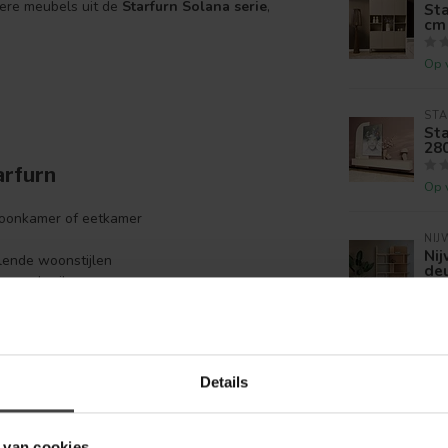
ndere meubels uit de
Starfurn Solana serie
,
Sta
cm
Op 
ST
St
28
arfurn
Op 
woonkamer of eetkamer
NIJ
Ni
lende woonstijlen
deu
ang gebruik
erie
Op 
ST
Sta
Details
cm
l, praktisch en duurzaam meubel in huis dat
Op 
 van cookies