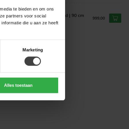
 media te bieden en om ons
ARFURN
rfurn Vakkenkast Madison Sand | 90 cm
ze partners voor social
999,00
nformatie die u aan ze heeft
voorraad
Marketing
Alles toestaan