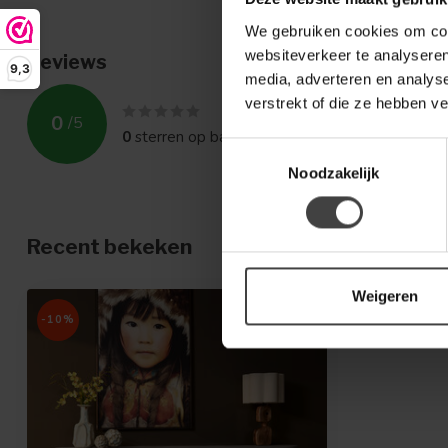
We gebruiken cookies om cont
websiteverkeer te analyseren
Reviews
9,3
media, adverteren en analys
verstrekt of die ze hebben v
0
/
5
0
sterren op basis van
0
beoordelingen
Toestemmingsselectie
Noodzakelijk
Recent bekeken
Weigeren
-10%