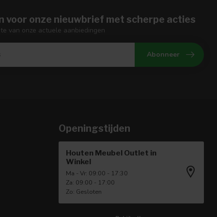
n voor onze nieuwbrief met scherpe acties
gte van onze actuele aanbiedingen
Abonneer
Openingstijden
Houten Meubel Outlet in
Winkel
Ma - Vr: 09:00 - 17:30
Za: 09:00 - 17:00
Zo: Gesloten