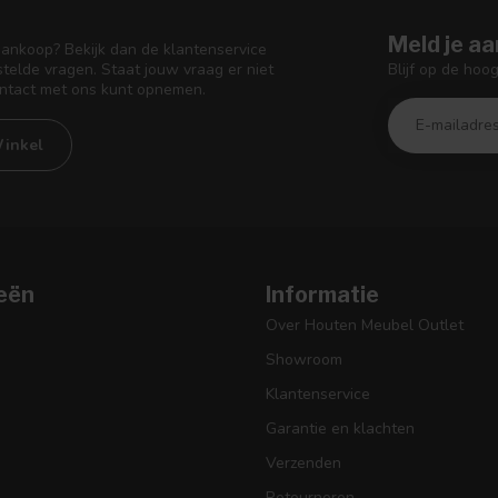
Meld je aa
aankoop? Bekijk dan de klantenservice
Blijf op de hoo
telde vragen. Staat jouw vraag er niet
ontact met ons kunt opnemen.
inkel
eën
Informatie
Over Houten Meubel Outlet
Showroom
Klantenservice
Garantie en klachten
Verzenden
Retourneren