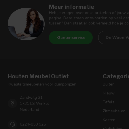
Meer informatie
Heb je vragen over onze artikelen of jouw 
pagina. Daar staan antwoorden op veel ges
tussen? Dan staat er ook vermeld hoe je c
Klantenservice
De Woon W
Houten Meubel Outlet
Categori
Kwaliteitsmeubelen voor dumpprijzen
Buiten
Nieuw!
Zandwilg 21
Tafels
1731 LS Winkel
Nederland
Zitmeubelen
Kasten
0224-850 926
Verlichting