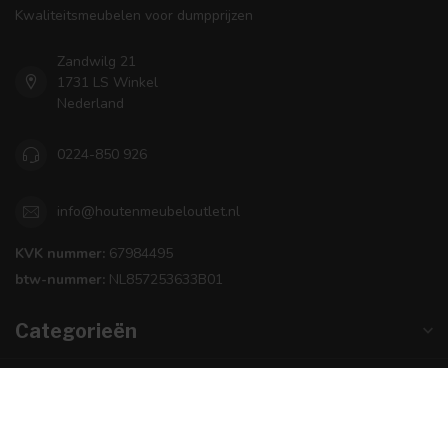
Kwaliteitsmeubelen voor dumpprijzen
Zandwilg 21
1731 LS Winkel
Nederland
0224-850 926
info@houtenmeubeloutlet.nl
KVK nummer:
67984495
btw-nummer:
NL857253633B01
Categorieën
Informatie