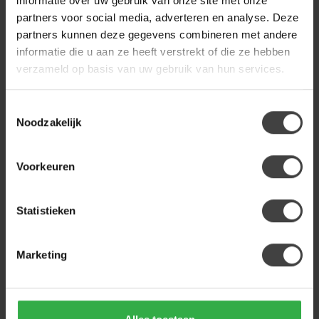
informatie over uw gebruik van onze site met onze
partners voor social media, adverteren en analyse. Deze
LABEL51
partners kunnen deze gegevens combineren met andere
Label51 Relaxfauteuil Take It
Easy | Naturel Boucle | Zwart
informatie die u aan ze heeft verstrekt of die ze hebben
579,00
Metaal
verzameld op basis van uw gebruik van hun services.
Op voorraad
Toestemmingsselectie
Noodzakelijk
STARFURN
Starfurn Relaxfauteuil Chill |
Beige
399,00
Voorkeuren
Op voorraad
Statistieken
STARFURN
Starfurn Relaxfauteuil Chill |
Cinnamon
399,00
Marketing
Op voorraad
LABEL51
Label51 Relaxfauteuil Esbjerg