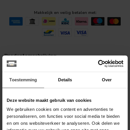
Makkelijk en veilig betalen met:
Productomschrijving
Reviews
Toestemming
Details
Over
Gerelateerde producten
Deze website maakt gebruik van cookies
LABEL51
Label51 Relaxfauteuil Take It
We gebruiken cookies om content en advertenties te
Easy | Taupe Cosmo | Zwart
579,00
Metaal
personaliseren, om functies voor social media te bieden
en om ons websiteverkeer te analyseren. Ook delen we
Op voorraad