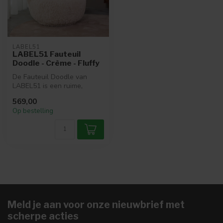
LABEL51
LABEL51 Fauteuil
Doodle - Crème - Fluffy
De Fauteuil Doodle van
LABEL51 is een ruime,
draaibare stoel met een
569,00
fluffy uits...
Op bestelling
Meld je aan voor onze nieuwbrief met
scherpe acties