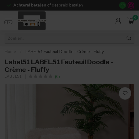
Achteraf betalen
of gespreid betalen
14 dagen b
9.3
0
MENU
Home
/
LABEL51 Fauteuil Doodle - Crème - Fluffy
Label51 LABEL51 Fauteuil Doodle -
Crème - Fluffy
(0)
LABEL51