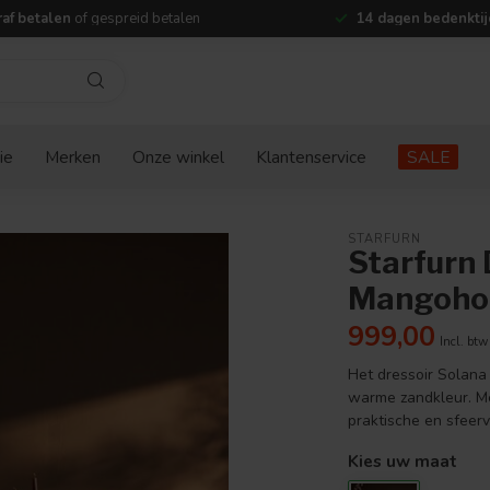
af betalen
of gespreid betalen
14 dagen bedenktij
ie
Merken
Onze winkel
Klantenservice
SALE
STARFURN
Starfurn 
Mangoho
999,00
Incl. btw
Het dressoir Solana
warme zandkleur. Me
praktische en sfeer
Kies uw maat