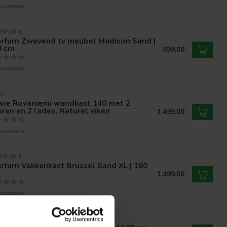
voorraad
ARFURN
arfurn Zwevend tv meubel Madison Sand |
0 cm
899,00
voorraad
WIE
jwie Rovaniemi wandkast 140 met 2
ren en 2 lades, Naturel eiken
1.499,00
voorraad
ARFURN
rfurn Vakkenkast Brussel Sand XL | 160
1.499,00
voorraad
ARFURN