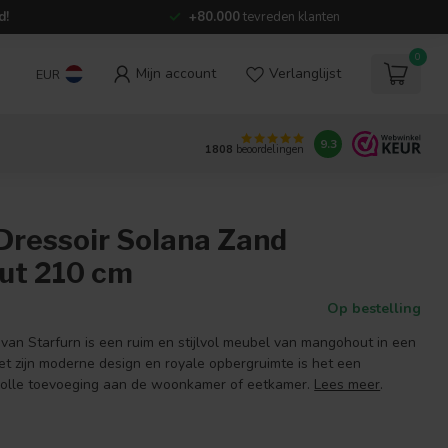
d!
+80.000
tevreden klanten
0
Mijn account
Verlanglijst
EUR
9.3
1808
beoordelingen
Dressoir Solana Zand
ut 210 cm
Op bestelling
 van Starfurn is een ruim en stijlvol meubel van mangohout in een
t zijn moderne design en royale opbergruimte is het een
volle toevoeging aan de woonkamer of eetkamer.
Lees meer
.