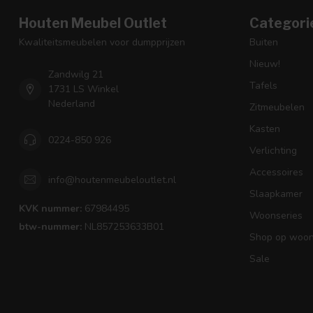
Houten Meubel Outlet
Categori
Kwaliteitsmeubelen voor dumpprijzen
Buiten
Nieuw!
Zandwilg 21
Tafels
1731 LS Winkel
Nederland
Zitmeubelen
Kasten
0224-850 926
Verlichting
Accessoires
info@houtenmeubeloutlet.nl
Slaapkamer
KVK nummer:
67984495
Woonseries
btw-nummer:
NL857253633B01
Shop op woons
Sale