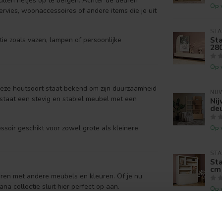
ullen netjes op te bergen. Achter de deuren
Op 
ervies, woonaccessoires of andere items die je uit
ST
St
ie zoals vazen, lampen of persoonlijke
28
Op 
Deze houtsoort staat bekend om zijn duurzaamheid
NIJ
tstaat een stevig en stabiel meubel met een
Ni
deu
soir geschikt voor zowel grote als kleinere
Op 
ST
Sta
cm
neren met andere meubels en kleuren. Of je nu
lana collectie sluit hier perfect op aan.
Op 
neer het eventueel met andere Solana meubels
ST