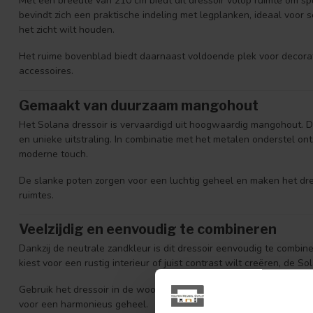
Met een breedte van 210 cm biedt dit dressoir volop ruimte om sp
bevindt zich een praktische indeling met legplanken, ideaal voor s
het zicht wilt houden.
Het ruime bovenblad biedt daarnaast voldoende plek voor decorat
accessoires.
Gemaakt van duurzaam mangohout
Het Solana dressoir is vervaardigd uit hoogwaardig mangohout. 
en unieke uitstraling. In combinatie met het metalen onderstel on
moderne touch.
De slanke poten zorgen voor een luchtig geheel en maken het dres
ruimtes.
Veelzijdig en eenvoudig te combineren
Dankzij de neutrale zandkleur is dit dressoir eenvoudig te combi
kiest voor een rustig interieur of juist contrast wilt creëren, de So
Gebruik het dressoir in de woonkamer, eetkamer of hal en combi
voor een harmonieus geheel.