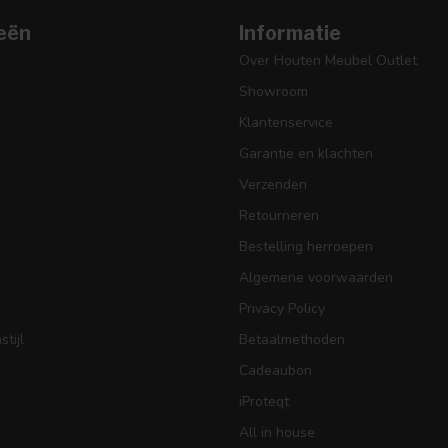
eën
Informatie
Over Houten Meubel Outlet
Showroom
Klantenservice
Garantie en klachten
Verzenden
Retourneren
Bestelling herroepen
Algemene voorwaarden
Privacy Policy
tijl
Betaalmethoden
Cadeaubon
iProteqt
All in house