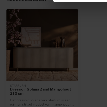
STARFURN
Dressoir Solana Zand Mangohout
210 cm
Het dressoir Solana van Starfurn is een
ruim en stijlvol meubel van mangohout in...