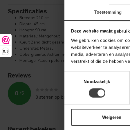
Specificaties
Toestemming
Breedte: 210 cm
Diepte: 45 cm
Hoogte: 90 cm
Deze website maakt gebruik
Materiaal: Mangohout
We gebruiken cookies om cont
Kleur: Zand (licht gezandstraald)
websiteverkeer te analyseren
Onderstel: Metaal
9,3
Opbergruimte: Achter meerdere deuren met legplanken
media, adverteren en analys
Montage: Alleen poten monteren
verstrekt of die ze hebben v
Reviews
Toestemmingsselectie
Noodzakelijk
0
/
5
0
sterren op basis van
0
beoordelingen
Weigeren
Recent bekeken