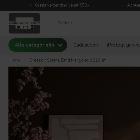
Gratis
verzending vanaf €50,-
Achter
Alle categorieën
Cadeaubon
iProteqt garant
Home
/
Dressoir Solana Zand Mangohout 210 cm