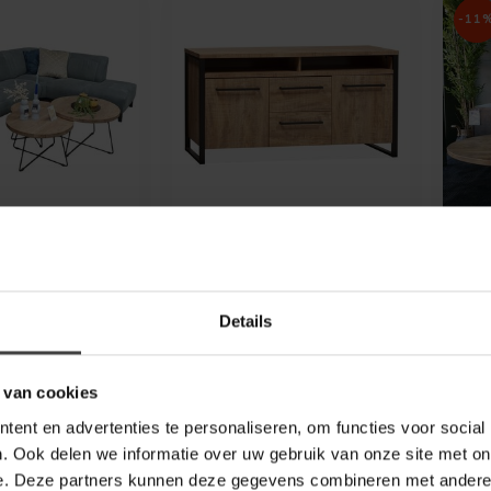
-11
WOONMAX
WO
Nashville A2 -
Dressoir Carriba Mango
Sal
 rechts -
- 2 deuren en 2 lades
man
links - Cuba
Het dressoir is onderdeel
Contrast
Details
van het stijlvolle
Salo
showroommodel
woonprogramma Carriba.
robu
s met de
Het woonprog...
tafe
A2 hoekbank van
 van cookies
en stijlvolle en
1.799,00
479,00
449
ent en advertenties te personaliseren, om functies voor social
. Ook delen we informatie over uw gebruik van onze site met on
Op bestelling
Op b
e. Deze partners kunnen deze gegevens combineren met andere i