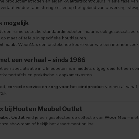
ne productiemethoden en eigen kwaliteitscontroleurs in elke fase van 
 verlaat voldoet aan strenge eisen op het gebied van afwerking, stevigh
 mogelijk
 een ruime collectie standaardmeubelen, maar is ook gespecialiseer
op maat of tafels in specifieke houtkleuren.
iteit maakt WoonMax een uitstekende keuze voor wie een interieur zoek
met een verhaal – sinds 1986
een specialisatie in zitmeubelen, is inmiddels uitgegroeid tot een co
 eetkamertafels en praktische slaapkamerkasten.
it, correcte service en zorg voor het eindproduct
vormen al vanaf 
tuk.
bij Houten Meubel Outlet
ubel Outlet
vind je een geselecteerde collectie van
WoonMax
– met 
 onze showroom of bekijk het assortiment online.