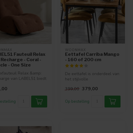
ONMAX
WOONMAX
EL51 Fauteuil Relax
Eettafel Carriba Mango
 Recharge - Coral -
- 160 of 200 cm
cle - One Size
xfauteuil Relax &amp:
De eettafel is onderdeel van
arge van LABEL51 biedt
het stijlvolle
erfecte combinatie van ...
woonprogramma Carriba.
,00
379,00
399,00
Het woonprogr...
estelling
Op bestelling