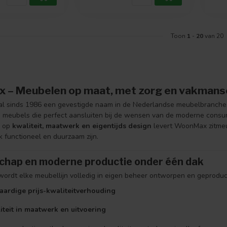
Toon
1
-
20
van 20
 – Meubelen op maat, met zorg en vakman
al sinds 1986 een gevestigde naam in de Nederlandse meubelbranche.
meubels die perfect aansluiten bij de wensen van de moderne consu
s op
kwaliteit, maatwerk en eigentijds design
levert WoonMax zitmeub
 functioneel en duurzaam zijn.
hap en moderne productie onder één dak
ordt elke meubellijn volledig in eigen beheer ontworpen en geproduce
ardige prijs-kwaliteitverhouding
liteit in maatwerk en uitvoering