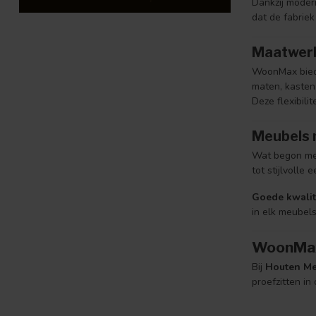
Dankzij moder
dat de fabriek
Maatwerk
WoonMax biedt
maten, kasten 
Deze flexibil
Meubels 
Wat begon met 
tot stijlvolle
Goede kwalite
in elk meubels
WoonMax 
Bij
Houten Me
proefzitten in