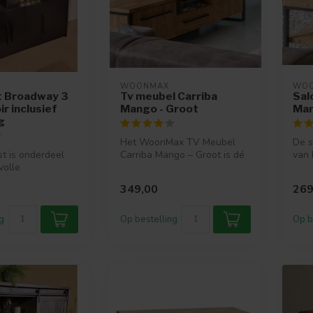
WOONMAX
WO
 Broadway 3
Tv meubel Carriba
Sal
ir inclusief
Mango - Groot
Ma
g
Het WoonMax TV Meubel
De s
t is onderdeel
Carriba Mango – Groot is dé
van 
volle
perfecte combinatie van
woo
amma Broadway.
stoer ...
Het 
349,00
269
g...
g
Op bestelling
Op b