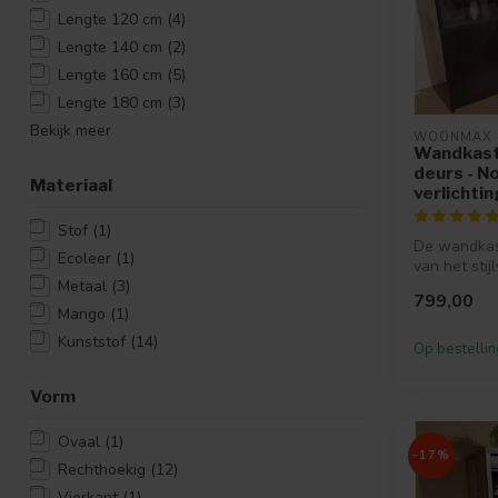
Lengte 120 cm
(4)
Lengte 140 cm
(2)
Lengte 160 cm
(5)
Lengte 180 cm
(3)
Bekijk meer
WOONMAX
Wandkast
deurs - No
Materiaal
verlichtin
Stof
(1)
De wandkas
Ecoleer
(1)
van het stijl
woonprogr
Metaal
(3)
799,00
Het woonpro
Mango
(1)
Kunststof
(14)
Op bestellin
Vorm
Ovaal
(1)
-17%
Rechthoekig
(12)
Vierkant
(1)