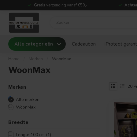
Gratis
verzending vanaf €50,-
Achter
Alle categorieën
Cadeaubon
iProteqt garant
Home
/
Merken
/
WoonMax
WoonMax
20
P
Merken
Alle merken
WoonMax
Breedte
Lengte 100 cm
(1)