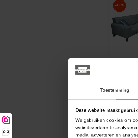
-47%
WOONMAX
Hoekbank 
3 zits arm
ottomane 
Thyme - 
Toestemming
stiksel 
Maak kenni
Nashville 
Deze website maakt gebruik
WoonMax – e
3.367,00
We gebruiken cookies om cont
comfort...
websiteverkeer te analyseren
9,3
Op voorraad
media, adverteren en analys