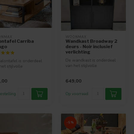
ONMAX
WOONMAX
ontafel Carriba
Wandkast Broadway 2
ngo
deurs - Noir inclusief
verlichting
De wandkast is onderdeel
alontafel is onderdeel
van het stijlvolle
het stijlvolle
woonprogramma Broadway.
nprogramma Carriba.
Het woonprog...
woonpro...
,00
649,00
estelling
Op voorraad
-5%