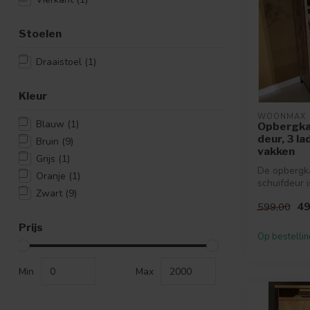
Stoelen
Draaistoel
(1)
Kleur
WOONMAX
Blauw
(1)
Opbergka
deur, 3 l
Bruin
(9)
vakken
Grijs
(1)
De opbergk
Oranje
(1)
schuifdeur 
Zwart
(9)
het stijlvoll
49
599,00
woonprogra
Prijs
Op bestellin
Min
Max