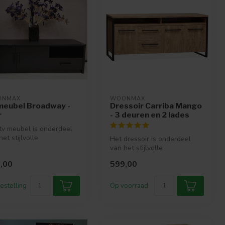
ONMAX
WOONMAX
meubel Broadway -
Dressoir Carriba Mango
r
- 3 deuren en 2 lades
tv meubel is onderdeel
het stijlvolle
Het dressoir is onderdeel
nprogramma Broadway.
van het stijlvolle
woonpr...
woonprogramma Carriba.
,00
599,00
Het woonprog...
estelling
Op voorraad