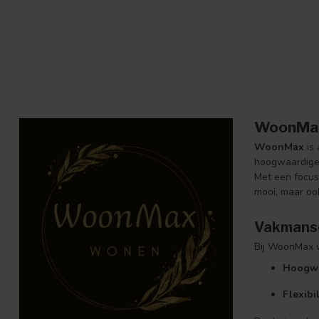
WoonMax
WoonMax
is 
hoogwaardige 
Met een focu
mooi, maar ook
Vakmansc
Bij WoonMax w
Hoogwa
Flexibi