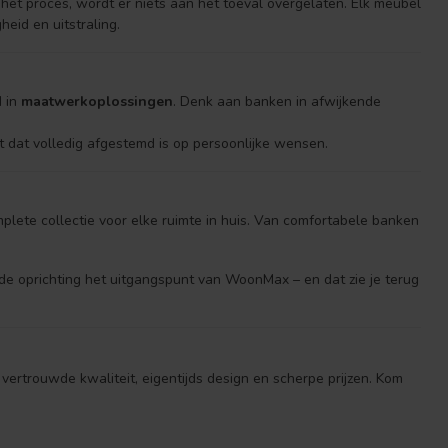
het proces, wordt er niets aan het toeval overgelaten. Elk meubel
eid en uitstraling.
d in
maatwerkoplossingen
. Denk aan banken in afwijkende
t dat volledig afgestemd is op persoonlijke wensen.
mplete collectie voor elke ruimte in huis. Van comfortabele banken
de oprichting het uitgangspunt van WoonMax – en dat zie je terug
vertrouwde kwaliteit, eigentijds design en scherpe prijzen. Kom