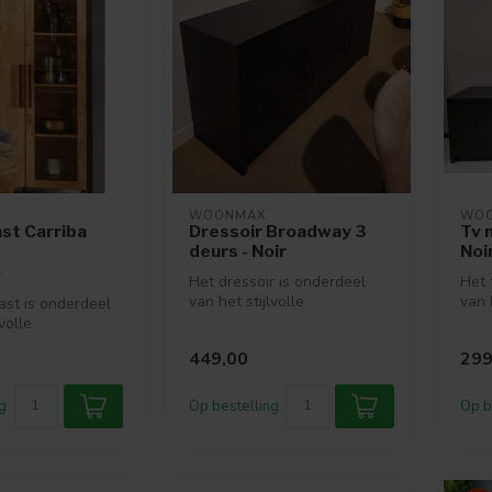
WOONMAX
WO
st Carriba
Dressoir Broadway 3
Tv 
deurs - Noir
Noi
Het dressoir is onderdeel
Het 
van het stijlvolle
van 
st is onderdeel
woonprogramma Broadway.
woo
volle
Het woonpro...
Het 
mma Carriba.
449,00
299
...
g
Op bestelling
Op b