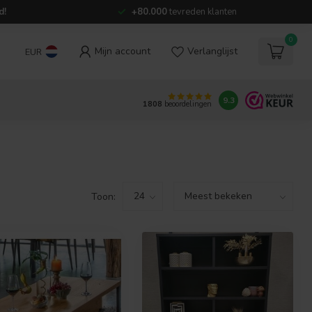
d!
+80.000
tevreden klanten
0
Mijn account
Verlanglijst
EUR
9.3
1808
beoordelingen
Toon: