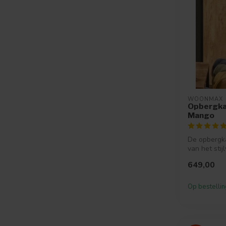
WOONMAX
Opbergka
Mango
De opbergka
van het stijl
woonprogra
649,00
Het woonpro
Op bestellin