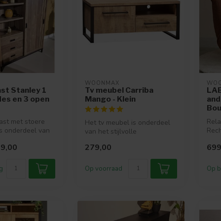
WOONMAX
WO
st Stanley 1
Tv meubel Carriba
LAB
ades en 3 open
Mango - Klein
and
Bou
ast met stoere
Rela
Het tv meubel is onderdeel
is onderdeel van
Rech
van het stijlvolle
e
de p
woonprogramma Carriba.
9,00
279,00
699
mm...
Het woonpro...
g
Op voorraad
Op b