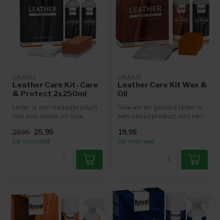
ORANJE
ORANJE
Leather Care Kit- Care
Leather Care Kit Wax &
& Protect 2x250ml
Oil
Leder is een natuurproduct
Gewaxt en geolied leder is
met een mooie en luxe
een natuurproduct met een
uitstraling. Om uw leder
mooie, luxe uitstraling. Om...
25,95
19,95
29,95
mooi e...
Op voorraad
Op voorraad