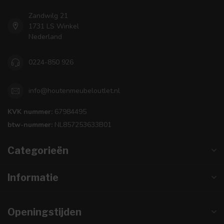
Zandwilg 21
1731 LS Winkel
Nederland
0224-850 926
info@houtenmeubeloutlet.nl
KVK nummer:
67984495
btw-nummer:
NL857253633B01
Categorieën
Informatie
Openingstijden