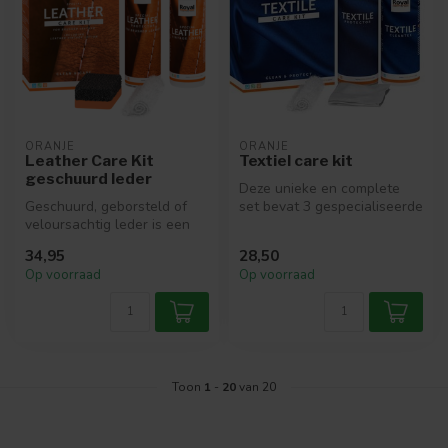
ORANJE
ORANJE
Leather Care Kit
Textiel care kit
geschuurd leder
Deze unieke en complete
Geschuurd, geborsteld of
set bevat 3 gespecialiseerde
veloursachtig leder is een
producten voor het
robuuste en natuurlijke
optimaal...
34,95
28,50
lede...
Op voorraad
Op voorraad
Toon
1
-
20
van 20