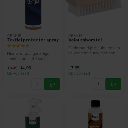
ORANJE
ORANJE
Textiel protector spray
Veloursborstel
Onderhoud je meubelen van
velvet eenvoudig met een
Nieuw of pas gereinigd
veloursborstel van Oranje
textiel kan met Textile
Fur...
Protector PRO beschermd
14,95
17,95
19,95
worden te...
Op voorraad
Op voorraad