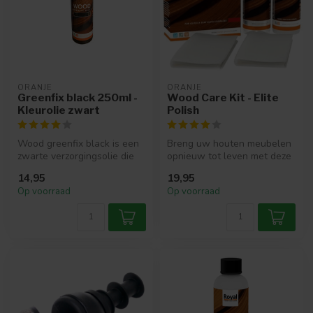
ORANJE
ORANJE
Greenfix black 250ml -
Wood Care Kit - Elite
Kleurolie zwart
Polish
Wood greenfix black is een
Breng uw houten meubelen
zwarte verzorgingsolie die
opnieuw tot leven met deze
speciaal is gemaakt voor g...
unieke verzorgingskit
14,95
19,95
specia...
Op voorraad
Op voorraad