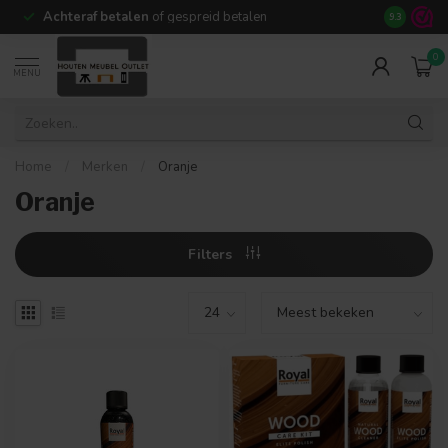
Achteraf betalen
of gespreid betalen
14 dagen b
9.3
0
MENU
Home
/
Merken
/
Oranje
Oranje
Filters