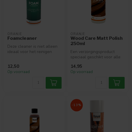
ORANJE
ORANJE
Foamcleaner
Wood Care Matt Polish
250ml
Deze cleaner is niet alleen
ideaal voor het reinigen
Een verzorgingsproduct
van kunststof, zoals
speciaal geschikt voor alle
melami...
(zeer) mat gelakte of
12,50
14,95
naturel...
Op voorraad
Op voorraad
-13%