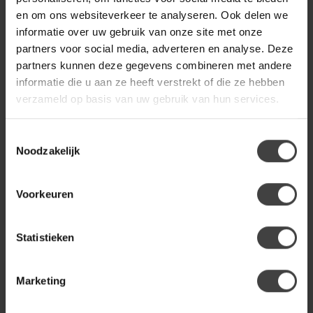
en om ons websiteverkeer te analyseren. Ook delen we
informatie over uw gebruik van onze site met onze
partners voor social media, adverteren en analyse. Deze
partners kunnen deze gegevens combineren met andere
ORANJE
ORANJE
informatie die u aan ze heeft verstrekt of die ze hebben
Textile Anti Static
Wood Care Kit
Spray 500ml
MattPolish+Cleaner
verzameld op basis van uw gebruik van hun services.
2x250ml
Vermindert statische lading
op meubelstoffen, tapijt,
Toestemmingsselectie
gordijnen, boxsprings, tui...
Hout is een echt
Noodzakelijk
natuurproduct met een
mooie authentieke
24,95
19,95
uitstraling. Om uw hout...
Op voorraad
Op voorraad
Voorkeuren
Statistieken
Marketing