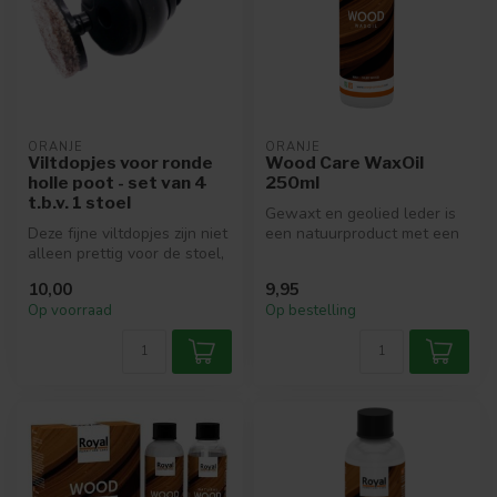
ORANJE
ORANJE
Viltdopjes voor ronde
Wood Care WaxOil
holle poot - set van 4
250ml
t.b.v. 1 stoel
Gewaxt en geolied leder is
Deze fijne viltdopjes zijn niet
een natuurproduct met een
alleen prettig voor de stoel,
mooie, luxe uitstraling. Om...
maar ook voor het ...
10,00
9,95
Op voorraad
Op bestelling