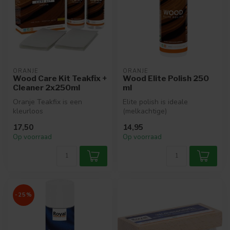
ORANJE
ORANJE
Wood Care Kit Teakfix +
Wood Elite Polish 250
Cleaner 2x250ml
ml
Oranje Teakfix is een
Elite polish is ideale
kleurloos
(melkachtige)
beschermingsproduct op
onderhoudspolish op
17,50
14,95
waterbasis speciaal voor ...
waterbasis voor alle (g...
Op voorraad
Op voorraad
-25%