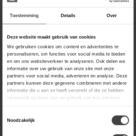
WOONSTIJL
WoonStijl Bartafel edge 130
acacia
269,00
Toestemming
Details
Over
Op voorraad
Deze website maakt gebruik van cookies
STARFURN
Starfurn Boomstamtafel
We gebruiken cookies om content en advertenties te
Dakota Naturel Mangohout
649,00
personaliseren, om functies voor social media te bieden
160 cm
en om ons websiteverkeer te analyseren. Ook delen we
Op voorraad
informatie over uw gebruik van onze site met onze
partners voor social media, adverteren en analyse. Deze
STARFURN
partners kunnen deze gegevens combineren met andere
Starfurn Boomstamtafel
informatie die u aan ze heeft verstrekt of die ze hebben
Dakota Naturel Mangohout
849,00
200 cm
verzameld op basis van uw gebruik van hun services.
Op voorraad
Toestemmingsselectie
Noodzakelijk
Heb je een vraag over dit product?