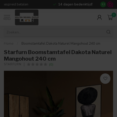
14 dagen bedenktijd!
+80.000
te
9.3
0
MENU
Home
/
Boomstamtafel Dakota Naturel Mangohout 240 cm
Starfurn Boomstamtafel Dakota Naturel
Mangohout 240 cm
(0)
STARFURN