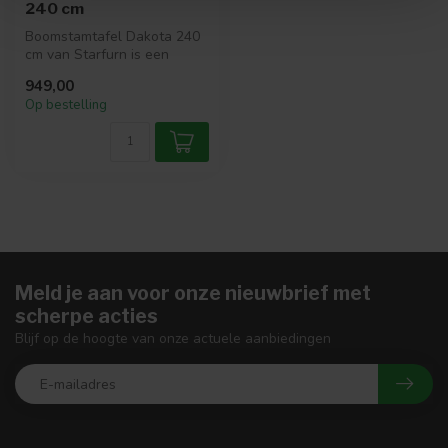
240 cm
Boomstamtafel Dakota 240
cm van Starfurn is een
royale eettafel met een
949,00
massief ...
Op bestelling
Meld je aan voor onze nieuwbrief met
scherpe acties
Blijf op de hoogte van onze actuele aanbiedingen