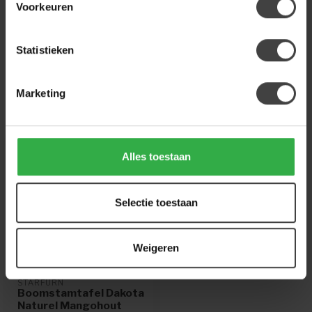
Voorkeuren
Of heb je hulp nodig bij de bestelling? Neem
gerust contact op met onze klantenservice
info@houtenmeubeloutlet.nl
of
+31 224 850
926
. We helpen je graag.
Statistieken
Marketing
Recent bekeken
Alles toestaan
Selectie toestaan
Weigeren
STARFURN
Boomstamtafel Dakota
Naturel Mangohout