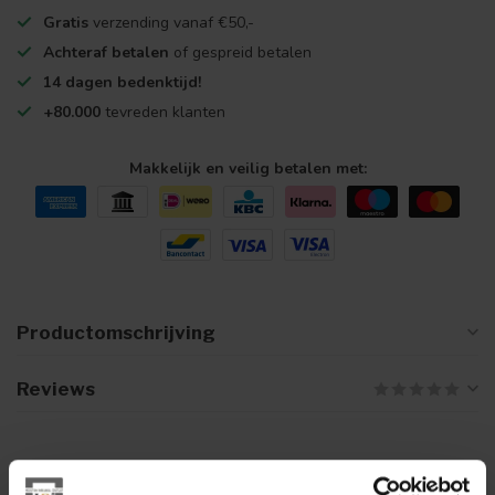
Gratis
verzending vanaf €50,-
Achteraf betalen
of gespreid betalen
14 dagen bedenktijd!
+80.000
tevreden klanten
Makkelijk en veilig betalen met:
Productomschrijving
Reviews
Gerelateerde producten