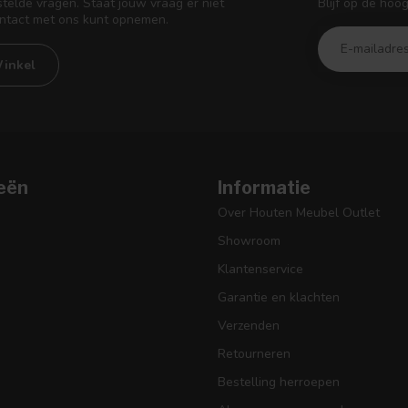
Blijf op de hoo
telde vragen. Staat jouw vraag er niet
ontact met ons kunt opnemen.
inkel
eën
Informatie
Over Houten Meubel Outlet
Showroom
Klantenservice
Garantie en klachten
Verzenden
Retourneren
Bestelling herroepen