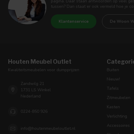
pagina. Daar staan antwoorden op veel ges
tussen? Dan staat er ook vermeld hoe je c
Klantenservice
De Woon W
Houten Meubel Outlet
Categori
Kwaliteitsmeubelen voor dumpprijzen
Buiten
Nieuw!
Zandwilg 21
Tafels
1731 LS Winkel
Nederland
Zitmeubelen
Kasten
0224-850 926
Verlichting
Accessoires
info@houtenmeubeloutlet.nl