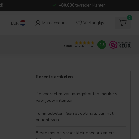
d!
+80.000
tevreden klanten
0
Mijn account
Verlanglijst
EUR
9.3
1808
beoordelingen
Recente artikelen
De voordelen van mangohouten meubels
voor jouw interieur
Tuinmeubelen: Geniet optimaal van het
buitenleven
Beste meubels voor kleine woonkamers