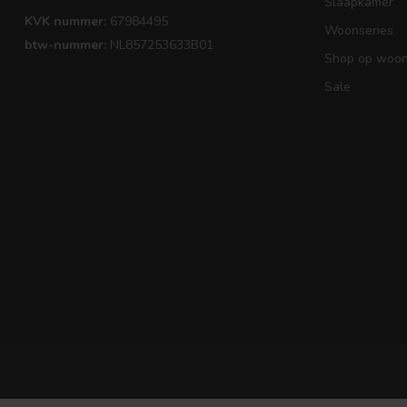
Slaapkamer
KVK nummer:
67984495
Woonseries
btw-nummer:
NL857253633B01
Shop op woons
Sale