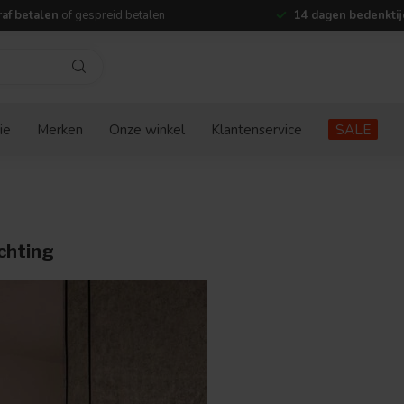
af betalen
of gespreid betalen
14 dagen bedenktij
ie
Merken
Onze winkel
Klantenservice
SALE
ichting