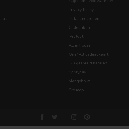
Algemene voorwaarden
Privacy Policy
tijl
Betaalmethoden
Cadeaubon
iProteqt
All in house
One4All cadeaukaart
IN3 gespreid betalen
Spraypay
Mangohout
Sitemap