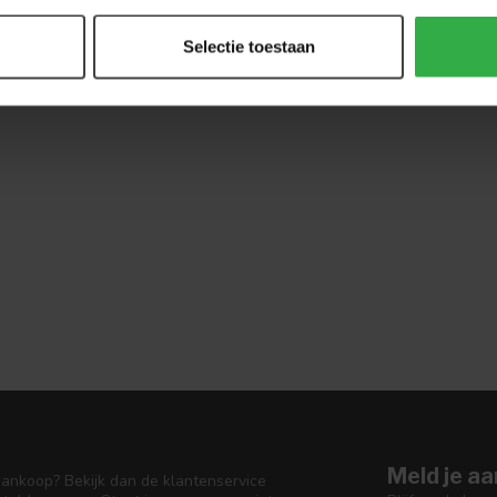
Selectie toestaan
Meld je aa
aankoop? Bekijk dan de klantenservice