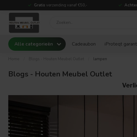
Gratis
verzending vanaf €50,-
Achter
Alle categorieën
Cadeaubon
iProteqt garant
Home
/
Blogs - Houten Meubel Outlet
/
lampen
Blogs - Houten Meubel Outlet
Verl