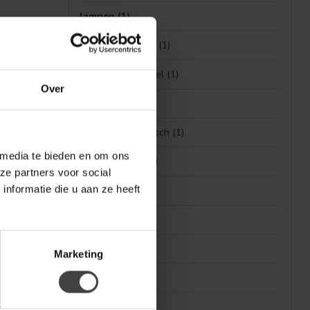
lampen
(1)
mango meubelen
(1)
mangohouten tafel
(1)
Over
plafondlamp
(1)
relaxstoel elektrisch
(1)
 media te bieden en om ons
ronde eettafel
(1)
ze partners voor social
nformatie die u aan ze heeft
ronde tafel
(1)
sofatafel
(1)
tafellamp
(1)
Marketing
tafeltje
(1)
tv meubel
(1)