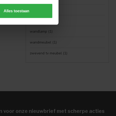
Verlichting
(1)
Alles toestaan
vloerlamp
(1)
wandlamp
(1)
wandmeubel
(1)
zwevend tv meubel
(1)
n voor onze nieuwbrief met scherpe acties