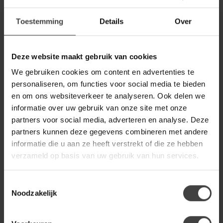
BENOA
Benoa TV meubel Industrial
Toestemming
Details
Over
269,00
Mango - 120 cm
199,00
Op voorraad
Deze website maakt gebruik van cookies
We gebruiken cookies om content en advertenties te
BENOA
Benoa Bijzettafel Round
personaliseren, om functies voor social media te bieden
199,00
Mango
139,00
en om ons websiteverkeer te analyseren. Ook delen we
informatie over uw gebruik van onze site met onze
Op voorraad
partners voor social media, adverteren en analyse. Deze
partners kunnen deze gegevens combineren met andere
BENOA
Benoa Nachtkastje/ bijzettafel
informatie die u aan ze heeft verstrekt of die ze hebben
199,00
Len Mango
verzameld op basis van uw gebruik van hun services.
149,00
Op voorraad
Toestemmingsselectie
Noodzakelijk
Heb je een vraag over dit product?
Of heb je hulp nodig bij de bestelling? Neem