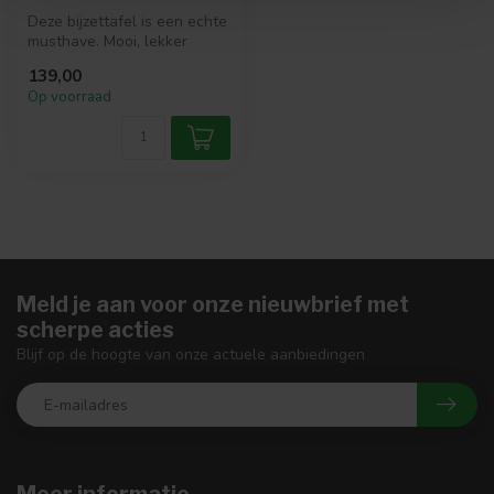
Deze bijzettafel is een echte
musthave. Mooi, lekker
compact en door de
139,00
opbergla...
Op voorraad
Meld je aan voor onze nieuwbrief met
scherpe acties
Blijf op de hoogte van onze actuele aanbiedingen