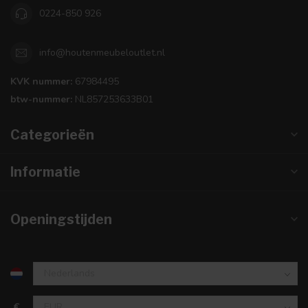
0224-850 926
info@houtenmeubeloutlet.nl
KVK nummer:
67984495
btw-nummer:
NL857253633B01
Categorieën
Informatie
Openingstijden
€