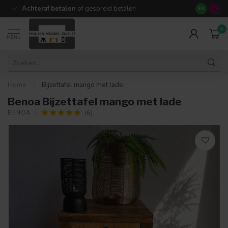
Achteraf betalen
of gespreid betalen
14 dagen b
9.3
0
MENU
Home
/
Bijzettafel mango met lade
Benoa Bijzettafel mango met lade
(6)
BENOA