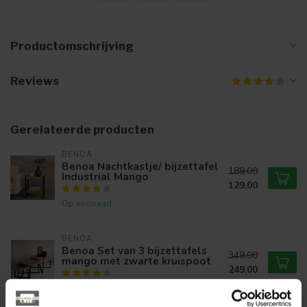
Productomschrijving
Reviews
Gerelateerde producten
BENOA
Benoa Nachtkastje/ bijzettafel
189,00
Industrial Mango
129,00
Op voorraad
BENOA
Benoa Set van 3 bijzettafels
349,00
mango met zwarte kruispoot
249,00
Op voorraad