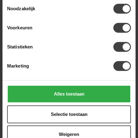
NIJWIE
Toestemmingsselectie
Nijwie Oregano boekenkast 90
Noodzakelijk
Mango Bruin Walnoot
779,00
Op voorraad
Voorkeuren
Heb je een vraag over dit product?
Statistieken
Of heb je hulp nodig bij de bestelling? Neem
gerust contact op met onze klantenservice
info@houtenmeubeloutlet.nl
of
+31 224 850
Marketing
926
. We helpen je graag.
Alles toestaan
Recent bekeken
Selectie toestaan
Weigeren