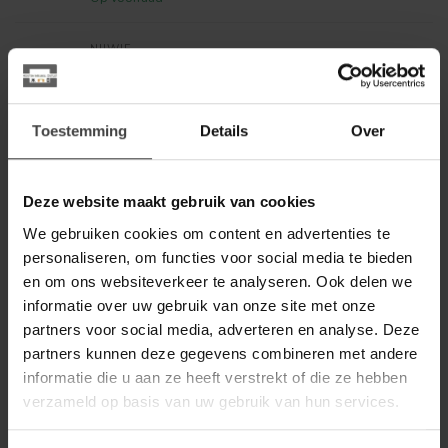
NIJWIE
Nijwie Oulu boekenkast
rechtsdraaiend met 1 deur en 4
799,00
open vakken Dark Chocolate
Toestemming
Details
Over
Op voorraad
LABEL51
Deze website maakt gebruik van cookies
Label51 LABEL51 Bergkast
Luff - Zwart - Metaal - Hoge
299,00
Kast
We gebruiken cookies om content en advertenties te
personaliseren, om functies voor social media te bieden
Op voorraad
en om ons websiteverkeer te analyseren. Ook delen we
informatie over uw gebruik van onze site met onze
STARFURN
partners voor social media, adverteren en analyse. Deze
Starfurn Vakkenkast Madison
partners kunnen deze gegevens combineren met andere
XL Natural | 135 cm
1.399,00
informatie die u aan ze heeft verstrekt of die ze hebben
Op voorraad
verzameld op basis van uw gebruik van hun services.