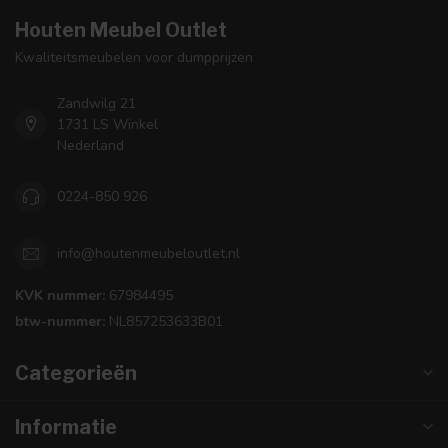
Houten Meubel Outlet
Kwaliteitsmeubelen voor dumpprijzen
Zandwilg 21
1731 LS Winkel
Nederland
0224-850 926
info@houtenmeubeloutlet.nl
KVK nummer:
67984495
btw-nummer:
NL857253633B01
Categorieën
Informatie