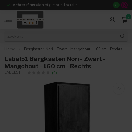
Achteraf betalen
of gespreid betalen
14 dagen b
9.3
0
MENU
Home
/
Bergkasten Nori - Zwart - Mangohout - 160 cm - Rechts
Label51 Bergkasten Nori - Zwart -
Mangohout - 160 cm - Rechts
(0)
LABEL51