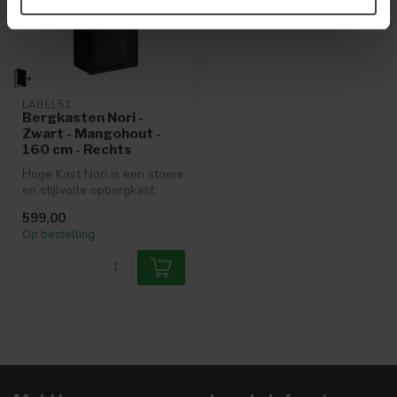
LABEL51
Bergkasten Nori -
Zwart - Mangohout -
160 cm - Rechts
Hoge Kast Nori is een stoere
en stijlvolle opbergkast
uitgevoerd in zwart gezand...
599,00
Op bestelling