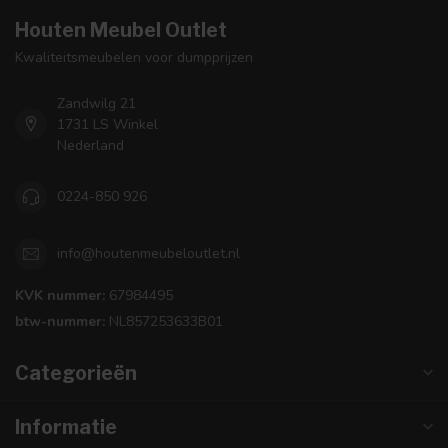
Houten Meubel Outlet
Kwaliteitsmeubelen voor dumpprijzen
Zandwilg 21
1731 LS Winkel
Nederland
0224-850 926
info@houtenmeubeloutlet.nl
KVK nummer:
67984495
btw-nummer:
NL857253633B01
Categorieën
Informatie