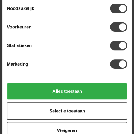
BENOA
Toestemmingsselectie
Benoa Kast Industrial Mango -
599,00
Noodzakelijk
2 deurs
449,00
Op voorraad
Voorkeuren
Heb je een vraag over dit product?
Statistieken
Of heb je hulp nodig bij de bestelling? Neem
gerust contact op met onze klantenservice
info@houtenmeubeloutlet.nl
of
+31 224 850
Marketing
926
. We helpen je graag.
Alles toestaan
Recent bekeken
Selectie toestaan
Weigeren