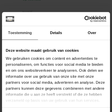
NIJWIE
Nijwie Oulu boekenkast
rechtsdraaiend met 1 deur en 4
799,00
open vakken Dark Chocolate
Toestemming
Details
Over
Op voorraad
LABEL51
Deze website maakt gebruik van cookies
Label51 LABEL51 Bergkast
Luff - Zwart - Metaal - Hoge
299,00
Kast
We gebruiken cookies om content en advertenties te
personaliseren, om functies voor social media te bieden
Op voorraad
en om ons websiteverkeer te analyseren. Ook delen we
informatie over uw gebruik van onze site met onze
STARFURN
partners voor social media, adverteren en analyse. Deze
Starfurn Vakkenkast Madison
partners kunnen deze gegevens combineren met andere
XL Natural | 135 cm
1.399,00
informatie die u aan ze heeft verstrekt of die ze hebben
Op voorraad
verzameld op basis van uw gebruik van hun services.