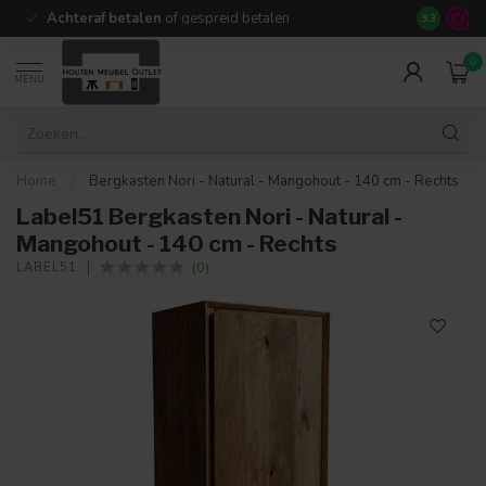
Achteraf betalen
of gespreid betalen
14 dagen b
9.3
0
MENU
Home
/
Bergkasten Nori - Natural - Mangohout - 140 cm - Rechts
Label51 Bergkasten Nori - Natural -
Mangohout - 140 cm - Rechts
(0)
LABEL51