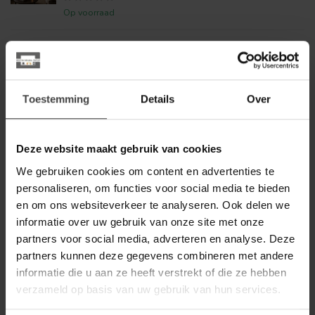
Op voorraad
NIJWIE
Nijwie Oulu boekenkast
rechtsdraaiend met 1 deur en 4
799,00
open vakken Dark Chocolate
Toestemming
Details
Over
Op voorraad
LABEL51
Deze website maakt gebruik van cookies
Label51 LABEL51 Bergkast
Luff - Zwart - Metaal - Hoge
We gebruiken cookies om content en advertenties te
299,00
Kast
personaliseren, om functies voor social media te bieden
en om ons websiteverkeer te analyseren. Ook delen we
Op voorraad
informatie over uw gebruik van onze site met onze
partners voor social media, adverteren en analyse. Deze
STARFURN
Starfurn Vakkenkast Madison
partners kunnen deze gegevens combineren met andere
XL Natural | 135 cm
1.399,00
informatie die u aan ze heeft verstrekt of die ze hebben
verzameld op basis van uw gebruik van hun services.
Op voorraad