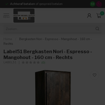
Achteraf betalen
of gespreid betalen
14 dagen b
9.3
0
MENU
Home
/
Bergkasten Nori - Espresso - Mangohout - 160 cm -
Rechts
Label51 Bergkasten Nori - Espresso -
Mangohout - 160 cm - Rechts
(0)
LABEL51