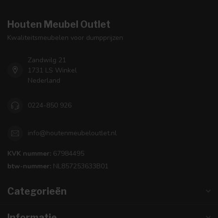
Houten Meubel Outlet
Kwaliteitsmeubelen voor dumpprijzen
Zandwilg 21
1731 LS Winkel
Nederland
0224-850 926
info@houtenmeubeloutlet.nl
KVK nummer:
67984495
btw-nummer:
NL857253633B01
Categorieën
Informatie