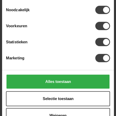
Toestemmingsselectie
BENOA
Benoa Kast Industrial Mango -
Noodzakelijk
599,00
2 deurs
449,00
Op voorraad
Voorkeuren
Statistieken
Heb je een vraag over dit product?
Of heb je hulp nodig bij de bestelling? Neem
gerust contact op met onze klantenservice
Marketing
info@houtenmeubeloutlet.nl
of
+31 224 850
926
. We helpen je graag.
Alles toestaan
Recent bekeken
Selectie toestaan
Weigeren