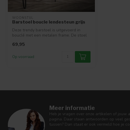
WOONSTIJL
Barstoel boucle lendesteun grijs
Deze trendy barstoel is uitgevoerd in
bouclé met een metalen frame. De stoel
zit...
69,95
Op voorraad
Meer informatie
Heb je vragen over onze artikelen of jouw 
pagina. Daar staan antwoorden op veel ges
tussen? Dan staat er ook vermeld hoe je c