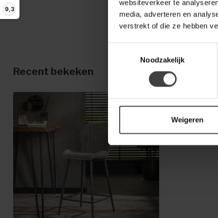
websiteverkeer te analyseren
9,3
media, adverteren en analys
verstrekt of die ze hebben v
Toestemmingsselectie
Noodzakelijk
Recent bekeken
Weigeren