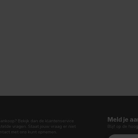
Meld je aa
aankoop? Bekijk dan de klantenservice
Blijf op de hoo
telde vragen. Staat jouw vraag er niet
ontact met ons kunt opnemen.