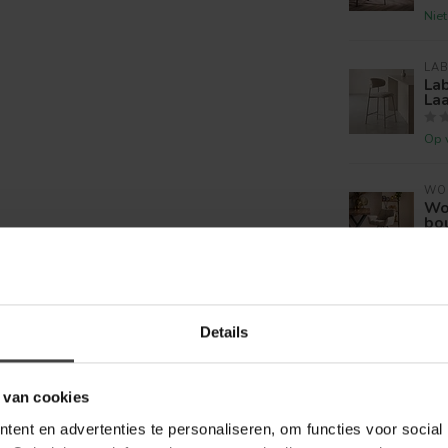
Nie
LAB
Lab
La
Op 
WO
Woo
bo
Op 
Je beoordeling toevoegen
WO
Woo
Details
Ch
Op 
 van cookies
ent en advertenties te personaliseren, om functies voor social
WO