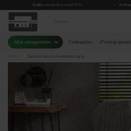
Gratis
verzending vanaf €50,-
Achter
Alle categorieën
Cadeaubon
iProteqt garant
Home
/
Barstoel boucle lendesteun grijs