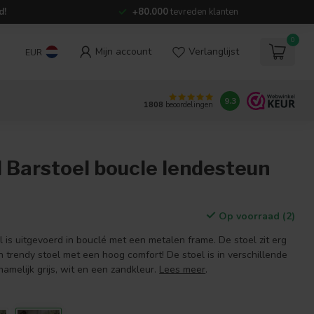
d!
+80.000
tevreden klanten
0
Mijn account
Verlanglijst
EUR
9.3
1808
beoordelingen
 Barstoel boucle lendesteun
Op voorraad (2)
 is uitgevoerd in bouclé met een metalen frame. De stoel zit erg
 trendy stoel met een hoog comfort! De stoel is in verschillende
namelijk grijs, wit en een zandkleur.
Lees meer
.