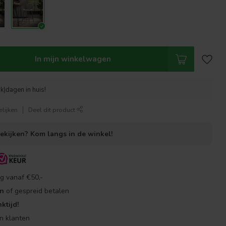
In mijn winkelwagen
k)dagen in huis!
lijken
Deel dit product
bekijken?
Kom langs in de winkel!
g vanaf €50,-
en
of gespreid betalen
ktijd!
n klanten