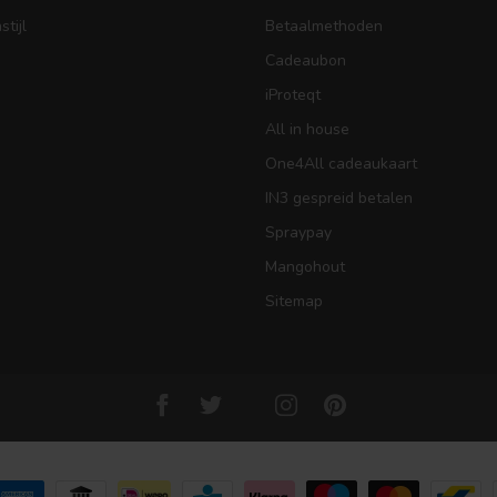
tijl
Betaalmethoden
Cadeaubon
iProteqt
All in house
One4All cadeaukaart
IN3 gespreid betalen
Spraypay
Mangohout
Sitemap