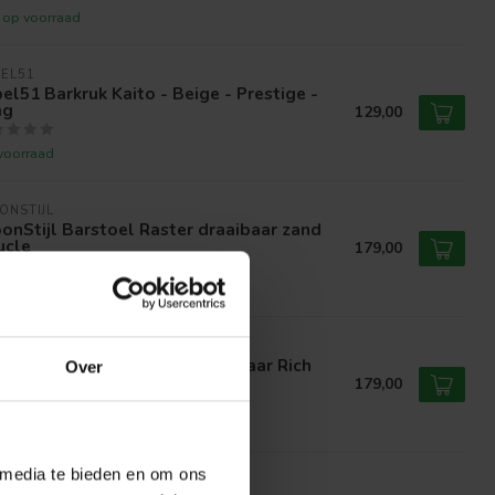
t op voorraad
EL51
el51 Barkruk Kaito - Beige - Prestige -
ag
129,00
voorraad
ONSTIJL
nStijl Barstoel Raster draaibaar zand
ucle
179,00
voorraad
ONSTIJL
nStijl Barstoel raster draaibaar Rich
Over
ampagne
179,00
voorraad
 media te bieden en om ons
ONSTIJL