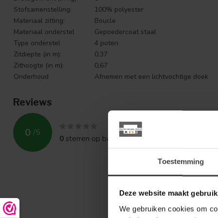
Stofsamenstelling:
100% polyester
Materiaal zitting:
Boucle
Materiaal onderstel
Gepoedercoat staal
Type onderstel
4 poten
Zitdiepte (in m):
0,37
Zithoogte (in m):
0,67
Onderhoud
Afnemen met een lichtvochtige doek
Reviews
0
/
5
0
sterren op basis van
0
beoordelingen
Toestemming
Deze website maakt gebruik
We gebruiken cookies om cont