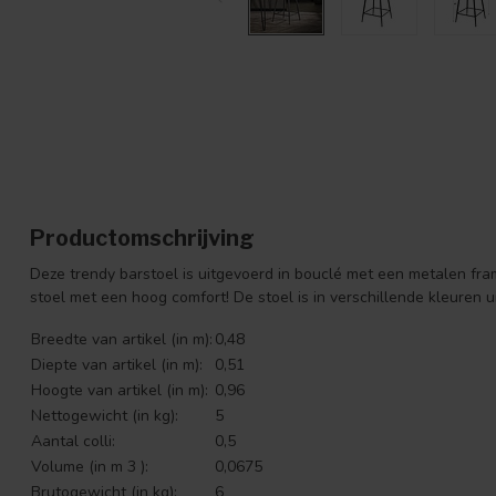
Productomschrijving
Deze trendy barstoel is uitgevoerd in bouclé met een metalen fram
stoel met een hoog comfort! De stoel is in verschillende kleuren ui
Breedte van artikel (in m):
0,48
Diepte van artikel (in m):
0,51
Hoogte van artikel (in m):
0,96
Nettogewicht (in kg):
5
Aantal colli:
0,5
Volume (in m 3 ):
0,0675
Brutogewicht (in kg):
6