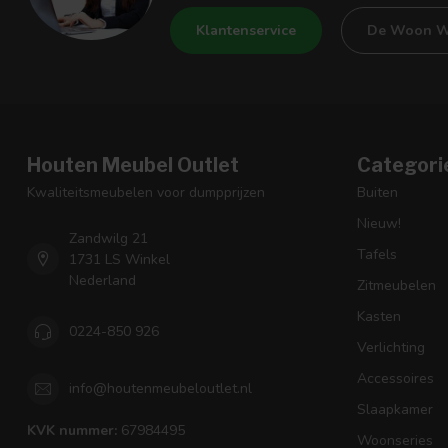
Klantenservice
De Woon W
Houten Meubel Outlet
Categori
Kwaliteitsmeubelen voor dumpprijzen
Buiten
Nieuw!
Zandwilg 21
Tafels
1731 LS Winkel
Nederland
Zitmeubelen
Kasten
0224-850 926
Verlichting
Accessoires
info@houtenmeubeloutlet.nl
Slaapkamer
KVK nummer:
67984495
Woonseries