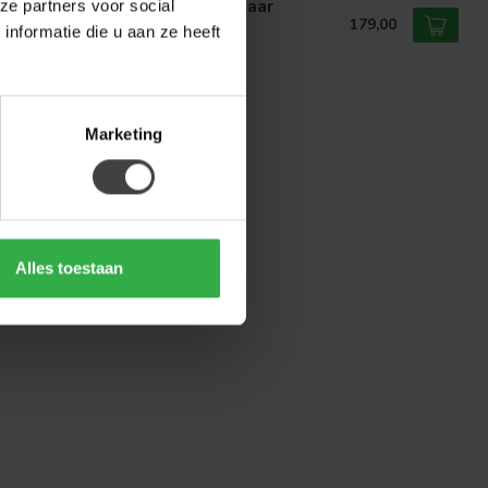
nStijl Barstoel Raster draaibaar
ze partners voor social
raciet velvet
179,00
nformatie die u aan ze heeft
voorraad
Marketing
Alles toestaan