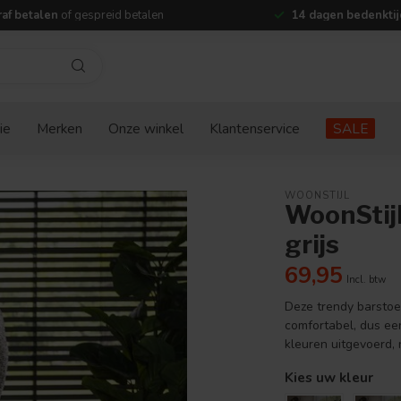
af betalen
of gespreid betalen
14 dagen bedenktij
ie
Merken
Onze winkel
Klantenservice
SALE
WOONSTIJL
WoonStijl
grijs
69,95
Incl. btw
Deze trendy barstoel
comfortabel, dus een
kleuren uitgevoerd, 
Kies uw kleur