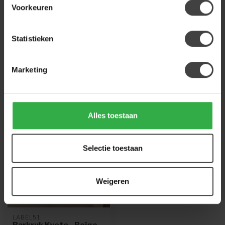
Voorkeuren
Heb je een vraag over dit product?
Of heb je hulp nodig bij de bestelling? Neem
gerust contact op met onze klantenservice
info@houtenmeubeloutlet.nl
of
+31 224 850
Statistieken
926
. We helpen je graag.
Marketing
Recent bekeken
Alles toestaan
Selectie toestaan
Weigeren
LABEL51
Barkruk Kyoto - Beige -