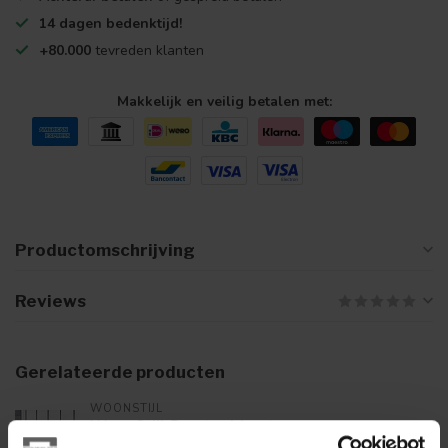
14 dagen bedenktijd!
+80.000
tevreden klanten
Makkelijk en veilig betalen met:
Productomschrijving
Reviews
Gerelateerde producten
WOONSTIJL
WoonStijl Barstoel houten
zitting acacia
79,95