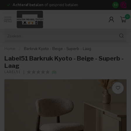
Achteraf betalen
of gespreid betalen
14 dagen b
9.3
0
MENU
Home
/
Barkruk Kyoto - Beige - Superb - Laag
Label51 Barkruk Kyoto - Beige - Superb -
Laag
(0)
LABEL51