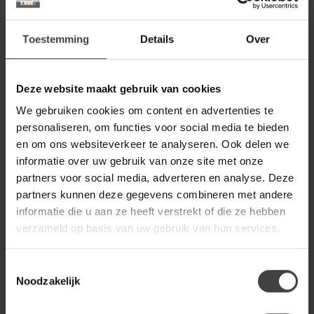
Op voorraad
Toestemming
Details
Over
LABEL51
Label51 Barkruk Kaito - Beige
- Prestige - Laag
129,00
Deze website maakt gebruik van cookies
Op voorraad
We gebruiken cookies om content en advertenties te
personaliseren, om functies voor social media te bieden
en om ons websiteverkeer te analyseren. Ook delen we
BENOA
Benoa Tuin Barstoel
informatie over uw gebruik van onze site met onze
199,00
partners voor social media, adverteren en analyse. Deze
Op voorraad
partners kunnen deze gegevens combineren met andere
informatie die u aan ze heeft verstrekt of die ze hebben
LABEL51
verzameld op basis van uw gebruik van hun services.
Label51 Barkruk Lone - Beige -
Superb
379,00
Toestemmingsselectie
Op voorraad
Noodzakelijk