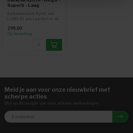
Superb - Laag
Eetkamerstoel Kyoto van
LABEL51 past perfect in de
Japandi woonstijl. Deze
299,00
mooie...
Op bestelling
Meld je aan voor onze nieuwbrief met
scherpe acties
Blijf op de hoogte van onze actuele aanbiedingen