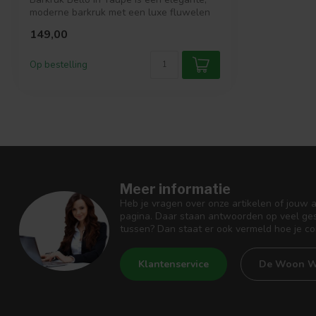
moderne barkruk met een luxe fluwelen
be...
149,00
Op bestelling
Meer informatie
Heb je vragen over onze artikelen of jouw 
pagina. Daar staan antwoorden op veel ges
tussen? Dan staat er ook vermeld hoe je c
Klantenservice
De Woon W