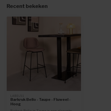
Recent bekeken
LABEL51
Barkruk Bello - Taupe - Fluweel -
Hoog
Barkruk Bello in Taupe is een elegante,