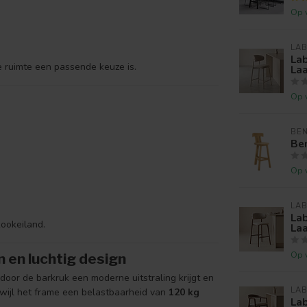
Op 
LAB
Lab
ke ruimte een passende keuze is.
La
Op 
BE
Be
Op 
LAB
Lab
kookeiland.
La
Op 
 en luchtig design
door de barkruk een moderne uitstraling krijgt en
LAB
rwijl het frame een belastbaarheid van
120 kg
Lab