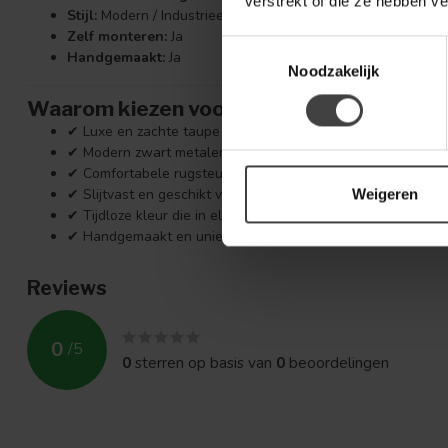
verstrekt of die ze hebben v
Stijl:
Modern / Industrieel
Zelf monteren:
Ja
Toestemmingsselectie
Handgemaakt:
Ja
Noodzakelijk
Waarom kiezen voor Barkruk Bello Taupe
✔ Luxe en zachte taupe fluweel bekleding
✔ Modern zwart metalen onderstel
✔ Comfortabele rugsteun en ergonomische zit
✔ Slijtvast en geschikt voor dagelijks gebruik
Weigeren
✔ Tijdloze kleur die in elk interieur past
✔ Handgemaakt en uniek
Reviews
0
/
5
0
sterren op basis van
0
beoordelingen