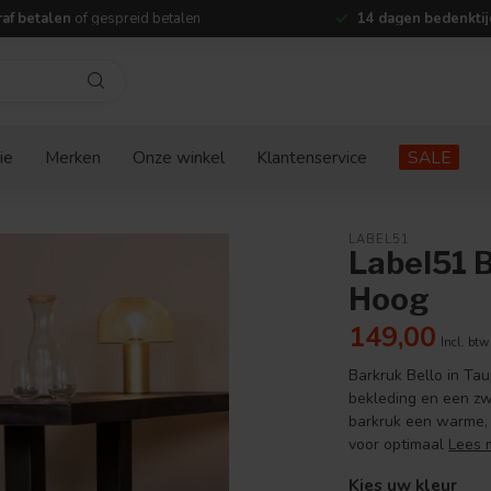
af betalen
of gespreid betalen
14 dagen bedenktij
ie
Merken
Onze winkel
Klantenservice
SALE
LABEL51
Label51 B
Hoog
149,00
Incl. btw
Barkruk Bello in Ta
bekleding en een zw
barkruk een warme, r
voor optimaal
Lees 
Kies uw kleur