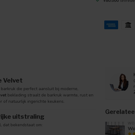
+80.000
tevrede
e Velvet
barkruk die perfect aansluit bij moderne,
vet
bekleding straalt de barkruk warmte, rust en
er of natuurlijk ingerichte keukens.
Gerelatee
jke uitstraling
WO
l, dat bekendstaat om:
Woo