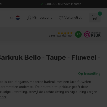
d!
+80.000
tevreden klanten
0
Mijn account
Verlanglijst
EUR
9.3
1808
beoordelingen
arkruk Bello - Taupe - Fluweel -
Op bestelling
upe is een elegante, moderne barkruk met een luxe fluwelen
art metalen onderstel. De neutrale taupekleur geeft deze
ustige uitstraling, terwijl de zachte zitting en rugleuning zorgen
meer
.