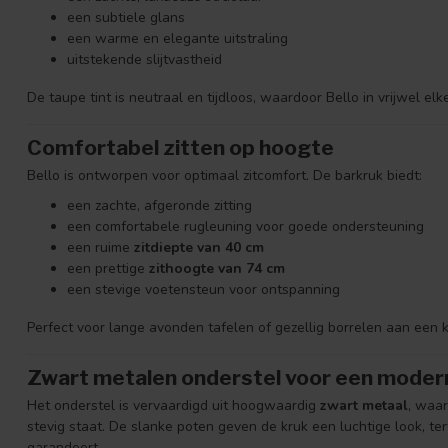
een subtiele glans
een warme en elegante uitstraling
uitstekende slijtvastheid
De taupe tint is neutraal en tijdloos, waardoor Bello in vrijwel el
Comfortabel zitten op hoogte
Bello is ontworpen voor optimaal zitcomfort. De barkruk biedt:
een zachte, afgeronde zitting
een comfortabele rugleuning voor goede ondersteuning
een ruime
zitdiepte van 40 cm
een prettige
zithoogte van 74 cm
een stevige voetensteun voor ontspanning
Perfect voor lange avonden tafelen of gezellig borrelen aan een 
Zwart metalen onderstel voor een modern
Het onderstel is vervaardigd uit hoogwaardig
zwart metaal
, waar
stevig staat. De slanke poten geven de kruk een luchtige look, te
garandeert.