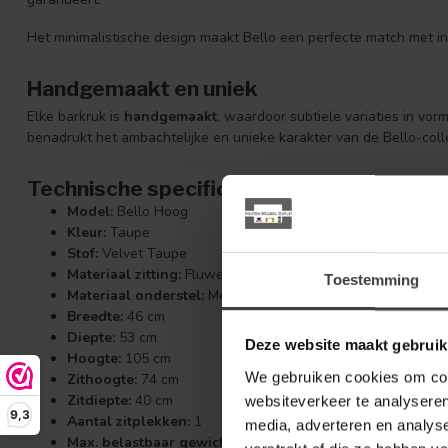
Het minimalistische design maakt Bello een perfecte match met in
Handgemaakt en uniek
Elke barkruk is
handgemaakt
, waardoor subtiele variaties in vor
benadrukt het ambachtelijke en unieke karakter van de Bello-colle
Technische specificaties
Model:
Bello Hoog
Kleur:
Taupe
Stof:
Velvet Taupe
Materiaal zitting:
Fluweel (100% PES)
Toestemming
Materiaal onderstel:
Metaal, zwart
Breedte:
46 cm
Diepte:
53 cm
Deze website maakt gebruik
Hoogte:
105 cm
We gebruiken cookies om cont
Zithoogte:
74 cm
Zitdiepte:
40 cm
websiteverkeer te analyseren
9,3
Aantal zitplekken:
1
media, adverteren en analys
Max. belastbaar gewicht:
120 kg