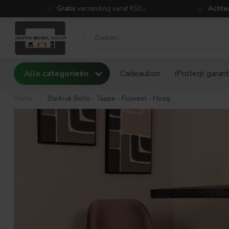
Gratis
verzending vanaf €50,-
Achter
Alle categorieën
Cadeaubon
iProteqt garant
Home
/
Barkruk Bello - Taupe - Fluweel - Hoog