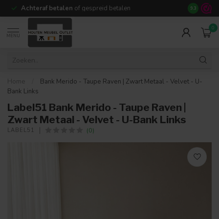
Achteraf betalen
of gespreid betalen
14 dagen b
9.3
0
MENU
Home
/
Bank Merido - Taupe Raven | Zwart Metaal - Velvet - U-
Bank Links
Label51 Bank Merido - Taupe Raven |
Zwart Metaal - Velvet - U-Bank Links
(0)
LABEL51