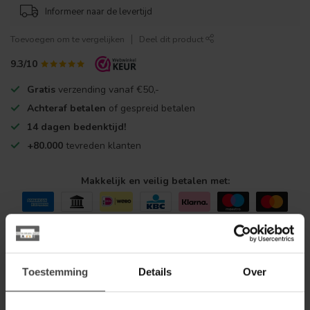
Informeer naar de levertijd
Toevoegen om te vergelijken
Deel dit product
9.3/10
Gratis
verzending vanaf €50,-
Achteraf betalen
of gespreid betalen
14 dagen bedenktijd!
+80.000
tevreden klanten
Makkelijk en veilig betalen met:
Toestemming
Details
Over
Productomschrijving