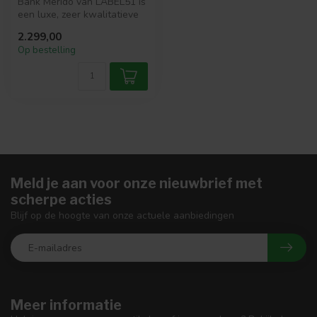
Bank Merido van LABEL51 is
een luxe, zeer kwalitatieve
en moderne bank. Bank
2.299,00
Mer...
Op bestelling
Meld je aan voor onze nieuwbrief met
scherpe acties
Blijf op de hoogte van onze actuele aanbiedingen
Meer informatie