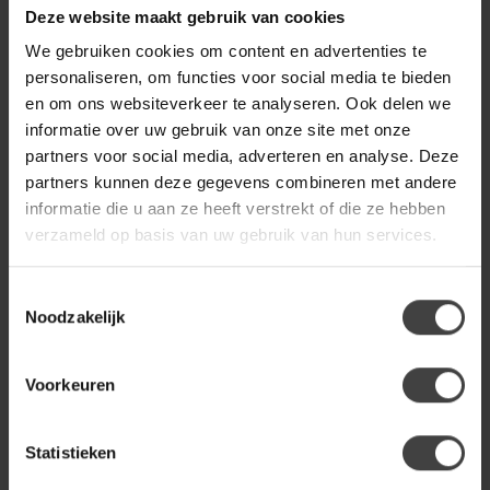
Reviews
Deze website maakt gebruik van cookies
We gebruiken cookies om content en advertenties te
personaliseren, om functies voor social media te bieden
Gerelateerde producten
en om ons websiteverkeer te analyseren. Ook delen we
informatie over uw gebruik van onze site met onze
PEPP
Pepp Bank Wave 2.5 zits met
partners voor social media, adverteren en analyse. Deze
chaise longue rechts
1.499,00
modesto 484
partners kunnen deze gegevens combineren met andere
informatie die u aan ze heeft verstrekt of die ze hebben
Op voorraad
verzameld op basis van uw gebruik van hun services.
PEPP
Toestemmingsselectie
Pepp Bank Wave 2.5 zits met
chaise longue links modesto
Noodzakelijk
1.499,00
484
Op voorraad
Voorkeuren
TOWER LIVING
Tower Living Bank Leeds - 2,5
Statistieken
zits + ottomane Rechts - City
1.989,00
355 Flesgroen -