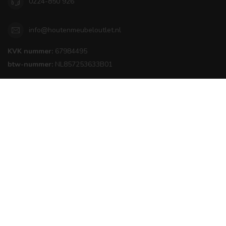
0224-850 926
info@houtenmeubeloutlet.nl
KVK nummer:
67984495
btw-nummer:
NL857253633B01
Categorieën
Informatie
Openingstijden
€