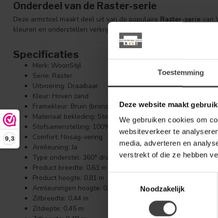
Onderdeel van de Raster-serie
Deze armstoel maakt deel uit van de populaire
Raster-serie
van W
kleuren en onderstellen verkrijgbaar, zodat je eenvoudig een har
Specificaties
Merk: WoonStijl
Toestemming
Serie: Raster
Uitvoering: Draaibaar
Kleur: Hoven zand
Deze website maakt gebruik
Framekleur: Bruin (bronze)
Materiaal bekleding: Stof
We gebruiken cookies om cont
Stofsamenstelling: 100% polyester
websiteverkeer te analyseren
Comfort: Nosag-vering
9,3
media, adverteren en analys
Armleuning: Ja
verstrekt of die ze hebben v
Type onderstel: 360° draaibaar, gepoedercoat staal
Product breedte: 0,63 m
Product hoogte: 0,81 m
Toestemmingsselectie
Armleuningen hoogte: 0,64 m
Noodzakelijk
Zitbreedte: 0,44 m
Zitdiepte: 0,45 m