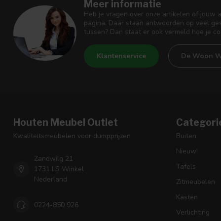
Meer informatie
Heb je vragen over onze artikelen of jouw 
pagina. Daar staan antwoorden op veel ges
tussen? Dan staat er ook vermeld hoe je c
Klantenservice
De Woon W
Houten Meubel Outlet
Categori
Kwaliteitsmeubelen voor dumpprijzen
Buiten
Nieuw!
Zandwilg 21
Tafels
1731 LS Winkel
Nederland
Zitmeubelen
Kasten
0224-850 926
Verlichting