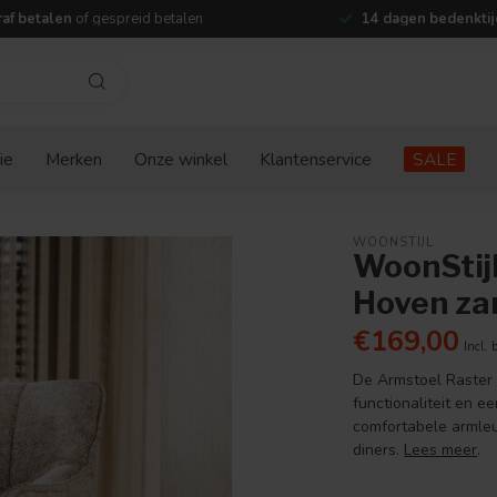
af betalen
of gespreid betalen
14 dagen bedenktij
ie
Merken
Onze winkel
Klantenservice
SALE
WOONSTIJL
WoonStij
Hoven za
€169,00
Incl. 
De Armstoel Raster 
functionaliteit en e
comfortabele armleu
diners.
Lees meer
.