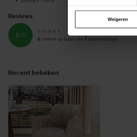
Zithoogte: 0,48 m
Reviews
Weigeren
0
/
5
0
sterren op basis van
0
beoordelingen
Recent bekeken