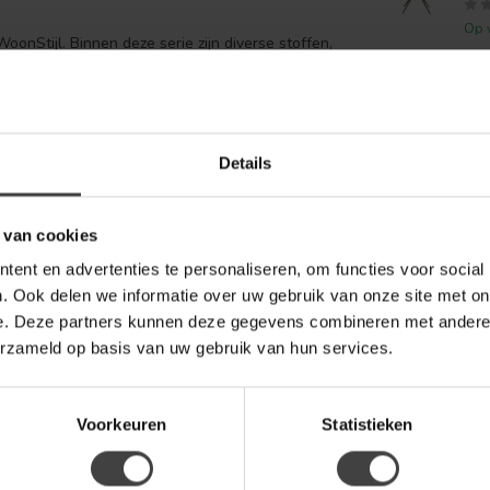
Op 
oonStijl. Binnen deze serie zijn diverse stoffen,
monieuze eetkameropstelling kunt creëren.
NIJ
Nij
Div
Op 
Details
LAB
 van cookies
Lab
Br
ent en advertenties te personaliseren, om functies voor social
. Ook delen we informatie over uw gebruik van onze site met on
Op 
e. Deze partners kunnen deze gegevens combineren met andere i
erzameld op basis van uw gebruik van hun services.
Voorkeuren
Statistieken