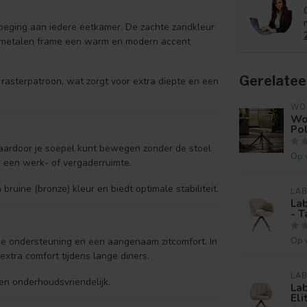
evoeging aan iedere eetkamer. De zachte zandkleur
uine metalen frame een warm en modern accent
Gerelatee
rasterpatroon, wat zorgt voor extra diepte en een
WO
Woo
Po
aardoor je soepel kunt bewegen zonder de stoel
Op 
r een werk- of vergaderruimte.
bruine (bronze) kleur en biedt optimale stabiliteit.
LAB
Lab
- T
Op 
ige ondersteuning en een aangenaam zitcomfort. In
xtra comfort tijdens lange diners.
LAB
 en onderhoudsvriendelijk.
Lab
Eli