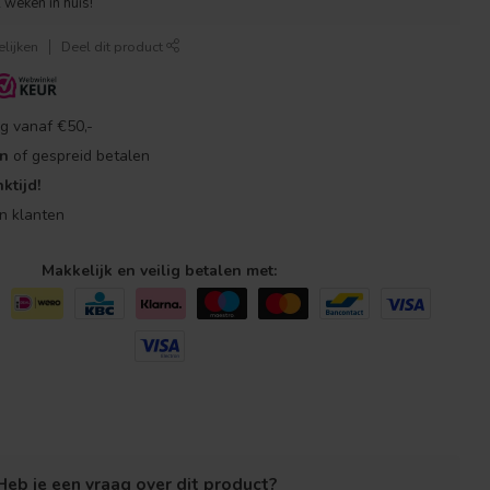
 weken in huis!
lijken
Deel dit product
g vanaf €50,-
en
of gespreid betalen
ktijd!
n klanten
Makkelijk en veilig betalen met:
Heb je een vraag over dit product?