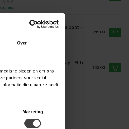
voorraad
WIE
wie Eetkamerstoel Bruce - Draaipoot -
erse kleuren
299,00
voorraad
Over
EL51
el51 Eetkamerstoel Esma - Clay - Elite -
ons onderstel
139,00
 media te bieden en om ons
ze partners voor social
voorraad
nformatie die u aan ze heeft
Marketing