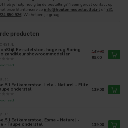
Of heb je hulp nodig bij de bestelling? Neem gerust contact op
met onze klantenservice
info@houtenmeubeloutlet.nl
of
+31
224 850 926
. We helpen je graag.
rde producten
ONSTIJL
nStijl Eettafelstoel hoge rug Spring
149,00
lo zandkleur showroommodellen
99,00
voorraad
EL51
el51 Eetkamerstoel Lela - Naturel - Elite
aupe onderstel
139,00
voorraad
EL51
el51 Eetkamerstoel Esma - Naturel -
te - Taupe onderstel
139,00