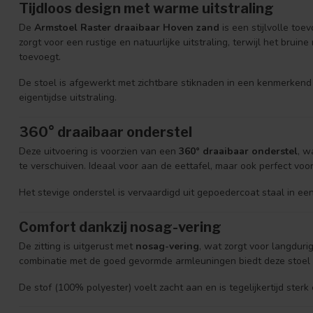
Tijdloos design met warme uitstraling
De
Armstoel Raster draaibaar Hoven zand
is een stijlvolle to
zorgt voor een rustige en natuurlijke uitstraling, terwijl het br
toevoegt.
De stoel is afgewerkt met zichtbare stiknaden in een kenmerkend 
eigentijdse uitstraling.
360° draaibaar onderstel
Deze uitvoering is voorzien van een
360° draaibaar onderstel
, w
te verschuiven. Ideaal voor aan de eettafel, maar ook perfect voo
Het stevige onderstel is vervaardigd uit gepoedercoat staal in een 
Comfort dankzij nosag-vering
De zitting is uitgerust met
nosag-vering
, wat zorgt voor langdur
combinatie met de goed gevormde armleuningen biedt deze stoel e
De stof (100% polyester) voelt zacht aan en is tegelijkertijd sterk