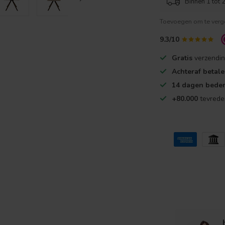
Binnen 1 tot 2
Toevoegen om te verge
9.3/10
Gratis
verzendin
Achteraf betal
14 dagen beden
+80.000
tevrede