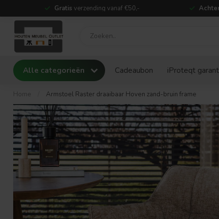
Gratis
verzending vanaf €50,-
Achter
Alle categorieën
Cadeaubon
iProteqt garant
Home
/
Armstoel Raster draaibaar Hoven zand-bruin frame