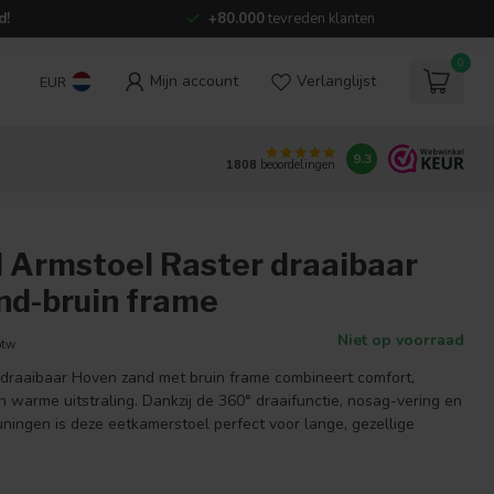
d!
+80.000
tevreden klanten
0
Mijn account
Verlanglijst
EUR
9.3
1808
beoordelingen
l Armstoel Raster draaibaar
nd-bruin frame
Niet op voorraad
btw
draaibaar Hoven zand met bruin frame combineert comfort,
en warme uitstraling. Dankzij de 360° draaifunctie, nosag-vering en
ningen is deze eetkamerstoel perfect voor lange, gezellige