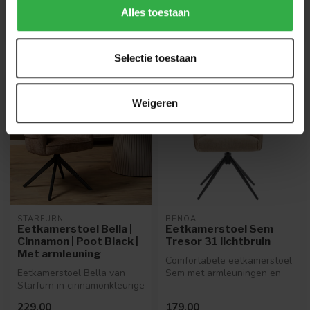
Op bestelling
Op bestelling
Alles toestaan
Selectie toestaan
Weigeren
STARFURN
BENOA
Eetkamerstoel Bella |
Eetkamerstoel Sem
Cinnamon | Poot Black |
Tresor 31 lichtbruin
Met armleuning
Comfortabele eetkamerstoel
Eetkamerstoel Bella van
Sem met armleuningen en
Starfurn in cinnamonkleurige
draaifunctie. Verkrijgbaar in...
stof met zwart metalen
229,00
179,00