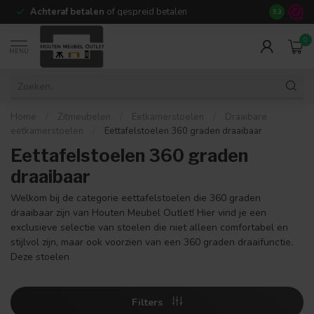
Achteraf betalen
of gespreid betalen
14 dagen b
9.3
0
MENU
Home
/
Zitmeubelen
/
Eetkamerstoelen
/
Draaibare
eetkamerstoelen
/
Eettafelstoelen 360 graden draaibaar
Eettafelstoelen 360 graden
draaibaar
Welkom bij de categorie eettafelstoelen die 360 graden
draaibaar zijn van Houten Meubel Outlet! Hier vind je een
exclusieve selectie van stoelen die niet alleen comfortabel en
stijlvol zijn, maar ook voorzien van een 360 graden draaifunctie.
Deze stoelen
Filters