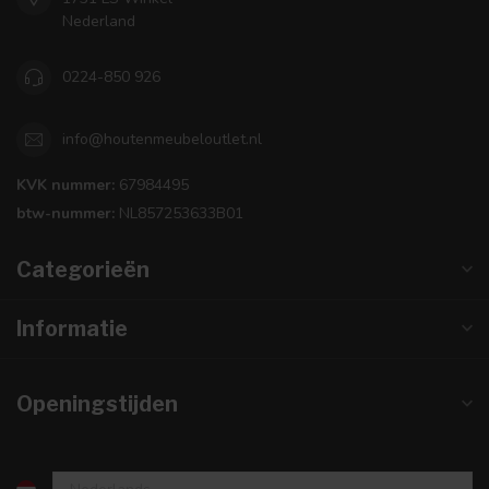
Nederland
0224-850 926
info@houtenmeubeloutlet.nl
KVK nummer:
67984495
btw-nummer:
NL857253633B01
Categorieën
Informatie
Openingstijden