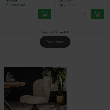
179,00
169,00
comfor...
en comfort...
Op voorraad
Op voorraad
Toon
1
-
24
van 160
Toon meer