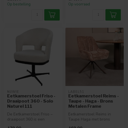
onde...
Op bestelling
Op voorraad
NIJWIE
LABEL51
Eetkamerstoel Friso -
Eetkamerstoel Reims -
Draaipoot 360 - Solo
Taupe - Haga - Brons
Naturel 111
Metalen Frame
De Eetkamerstoel Friso –
Eetkamerstoel Reims in
draaipoot 360 is een
Taupe Haga met brons
stijlvolle armstoel met een
metalen frame is een luxe