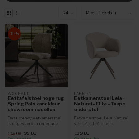
-34%
WOONSTIJL
LABEL51
Eettafelstoel hoge rug
Eetkamerstoel Lela -
Spring Polo zandkleur
Naturel - Elite - Taupe
showroommodellen
onderstel
Deze trendy eetkamerstoel
Eetkamerstoel Lela Naturel
is uitgevoerd in renegade
van LABEL51 is een
stof met een metalen
elegante eetkamerstoel met
99,00
139,00
149,00
draaifr...
zachte ...