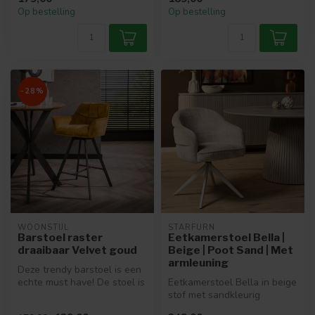
Met zi...
Collection van...
Op bestelling
Op bestelling
-28%
WOONSTIJL
STARFURN
Barstoel raster
Eetkamerstoel Bella |
draaibaar Velvet goud
Beige | Poot Sand | Met
armleuning
Deze trendy barstoel is een
echte must have! De stoel is
Eetkamerstoel Bella in beige
draaibaar en heeft een ...
stof met sandkleurig
onderstel. Draaibaar, met