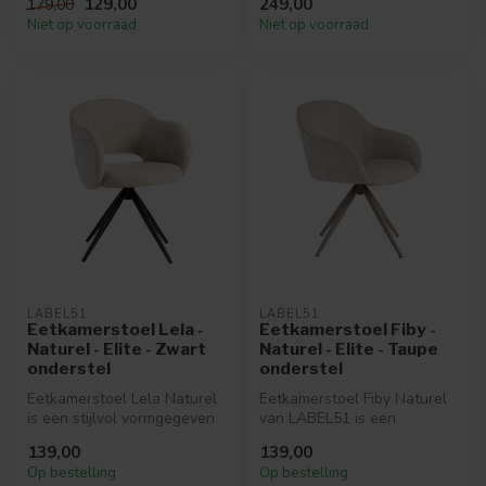
129,00
249,00
179,00
arml...
Niet op voorraad
Niet op voorraad
LABEL51
LABEL51
Eetkamerstoel Lela -
Eetkamerstoel Fiby -
Naturel - Elite - Zwart
Naturel - Elite - Taupe
onderstel
onderstel
Eetkamerstoel Lela Naturel
Eetkamerstoel Fiby Naturel
is een stijlvol vormgegeven
van LABEL51 is een
eetkamerstoel in luxe Eli...
stijlvolle, comfortabele
139,00
139,00
eetkamers...
Op bestelling
Op bestelling