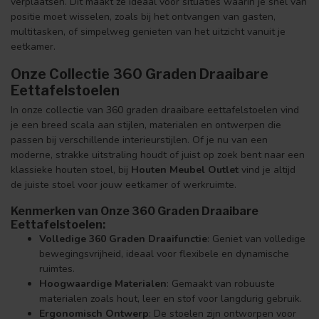
verplaatsen. Dit maakt ze ideaal voor situaties waarin je snel van
positie moet wisselen, zoals bij het ontvangen van gasten,
multitasken, of simpelweg genieten van het uitzicht vanuit je
eetkamer.
Onze Collectie 360 Graden Draaibare
Eettafelstoelen
In onze collectie van 360 graden draaibare eettafelstoelen vind
je een breed scala aan stijlen, materialen en ontwerpen die
passen bij verschillende interieurstijlen. Of je nu van een
moderne, strakke uitstraling houdt of juist op zoek bent naar een
klassieke houten stoel, bij
Houten Meubel Outlet
vind je altijd
de juiste stoel voor jouw eetkamer of werkruimte.
Kenmerken van Onze 360 Graden Draaibare
Eettafelstoelen:
Volledige 360 Graden Draaifunctie
: Geniet van volledige
bewegingsvrijheid, ideaal voor flexibele en dynamische
ruimtes.
Hoogwaardige Materialen
: Gemaakt van robuuste
materialen zoals hout, leer en stof voor langdurig gebruik.
Ergonomisch Ontwerp
: De stoelen zijn ontworpen voor