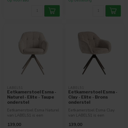
Op voorraad
Op bestelling
LABEL51
LABEL51
Eetkamerstoel Esma -
Eetkamerstoel Esma -
Naturel - Elite - Taupe
Clay - Elite - Brons
onderstel
onderstel
Eetkamerstoel Esma Naturel
Eetkamerstoel Esma Clay
van LABEL51 is een
van LABEL51 is een
moderne, luxueuze
elegante, comfortabele
139,00
139,00
eetkamerstoel be...
eetkamerstoel ...