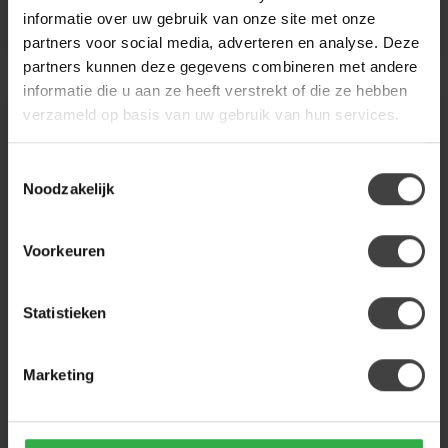
Op bestelling
Op bestelling
informatie over uw gebruik van onze site met onze
partners voor social media, adverteren en analyse. Deze
partners kunnen deze gegevens combineren met andere
informatie die u aan ze heeft verstrekt of die ze hebben
verzameld op basis van uw gebruik van hun services.
Toestemmingsselectie
Noodzakelijk
Voorkeuren
LABEL51
STARFURN
Statistieken
Eetkamerstoel Narumi -
Eetkamerstoel Bella |
Mushroom - Royal
Clay | Poot Black | Met
Boucle - Brons
armleuning
Marketing
Eetkamerstoel Narumi
Eetkamerstoel Bella van
Mushroom van LABEL51 is
Starfurn in cinnamonkleurige
een luxe, draaibare
stof met zwart metalen
179,00
229,00
eetkamerstoel u...
onde...