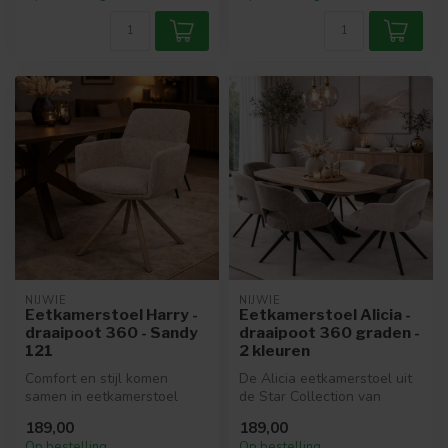
NIJWIE
NIJWIE
Eetkamerstoel Harry -
Eetkamerstoel Alicia -
draaipoot 360 - Sandy
draaipoot 360 graden -
121
2 kleuren
Comfort en stijl komen
De Alicia eetkamerstoel uit
samen in eetkamerstoel
de Star Collection van
Harry uit de Unique
MySons biedt een perfecte
189,00
189,00
Collection van...
bal...
Op bestelling
Op bestelling