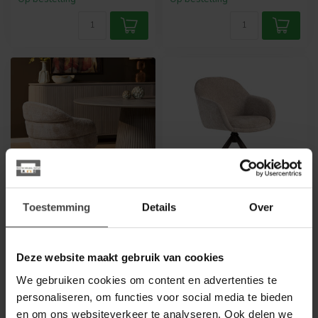
Toestemming
Details
Over
STARFURN
LABEL51
Eetkamerstoel Bella |
Eetkamerstoel Fiby -
Beige | Poot Black | Met
Clay - Elite - Brons
armleuning
onderstel
Deze website maakt gebruik van cookies
Eetkamerstoel Bella van
Eetkamerstoel Fiby Clay van
We gebruiken cookies om content en advertenties te
Starfurn in beige stof met
LABEL51 is een elegante en
personaliseren, om functies voor social media te bieden
zwart metalen onderstel.
moderne eetkamerstoel
229,00
139,00
Draa...
bek...
en om ons websiteverkeer te analyseren. Ook delen we