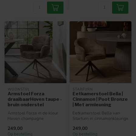
WOONSTIJL
STARFURN
Armstoel Forza
Eetkamerstoel Bella |
draaibaarHoven taupe -
Cinnamon | Poot Bronze
bruin onderstel
| Met armleuning
Armstoel Forza in de kleur
Eetkamerstoel Bella van
Hoven champagne
Starfurn in cinnamonkleurige
combineert luxe uitstraling
stof met bronze onderstel. ...
249,00
249,00
met optim...
Op bestelling
Op bestelling