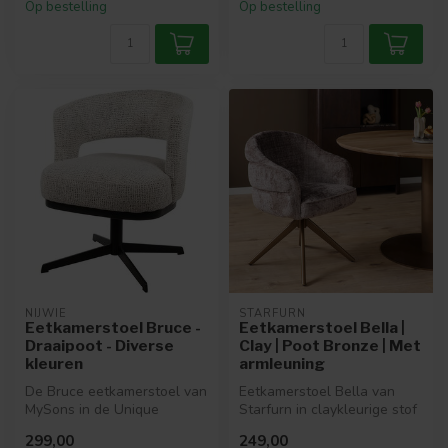
Op bestelling
Op bestelling
NIJWIE
STARFURN
Eetkamerstoel Bruce -
Eetkamerstoel Bella |
Draaipoot - Diverse
Clay | Poot Bronze | Met
kleuren
armleuning
De Bruce eetkamerstoel van
Eetkamerstoel Bella van
MySons in de Unique
Starfurn in claykleurige stof
Collection combineert stijl,
met bronze onderstel. Draa...
299,00
249,00
comf...