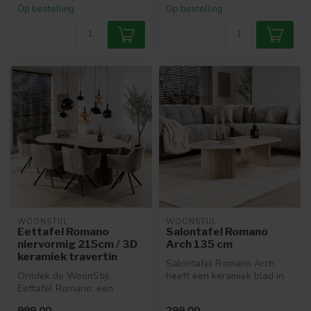
Op bestelling
Op bestelling
WOONSTIJL
WOONSTIJL
Eettafel Romano
Salontafel Romano
niervormig 215cm / 3D
Arch 135 cm
keramiek travertin
Salontafel Romano Arch
Ontdek de WoonStijl
heeft een keramiek blad in
Eettafel Romano: een
travertin-look en een
niervormige tafel van 215
modern o...
999,00
299,00