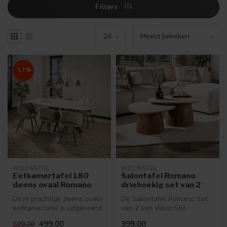
Filters
-17%
WOONSTIJL
WOONSTIJL
Eetkamertafel 180
Salontafel Romano
deens ovaal Romano
driehoekig set van 2
Deze prachtige deens ovale
De Salontafel Romano Set
eetkamertafel is uitgevoerd
van 2 van WoonStijl
in 3D ceramic met een tra...
combineert organische
499,00
399,00
599,00
vormen met ee...