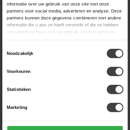
combineert een stevig
keramiek blad in travertin-
informatie over uw gebruik van onze site met onze
399,00
499,00
houten fr...
look met...
partners voor social media, adverteren en analyse. Deze
Op bestelling
Op bestelling
partners kunnen deze gegevens combineren met andere
informatie die u aan ze heeft verstrekt of die ze hebben
verzameld op basis van uw gebruik van hun services.
Toestemmingsselectie
Noodzakelijk
Voorkeuren
Statistieken
WOONSTIJL
WOONSTIJL
Hal-/kaptafel Romano
Bartafel Romano deens
Marketing
Curvo Keramiek
ovaal 140cm
travertin
Bartafel Romano heeft een
Ontdek de Romano Curvo
Deens ovaal keramiek blad