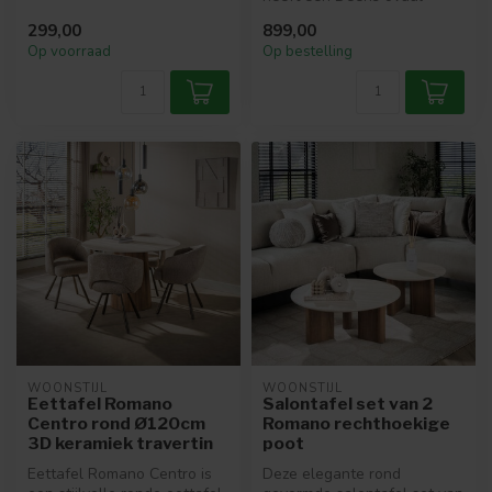
tafelblad van 215 cm,
299,00
899,00
uitgevoerd in...
Op voorraad
Op bestelling
WOONSTIJL
WOONSTIJL
Eettafel Romano
Salontafel set van 2
Centro rond Ø120cm
Romano rechthoekige
3D keramiek travertin
poot
Eettafel Romano Centro is
Deze elegante rond