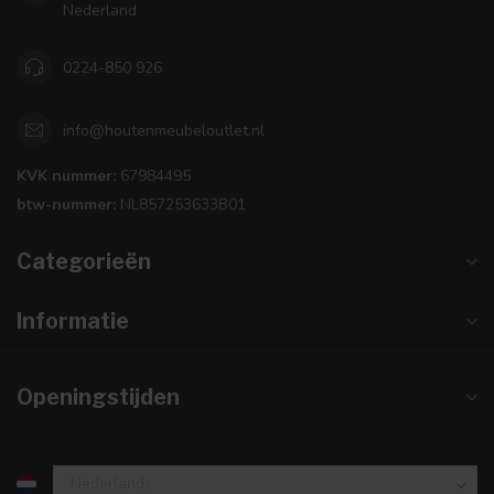
Nederland
0224-850 926
info@houtenmeubeloutlet.nl
KVK nummer:
67984495
btw-nummer:
NL857253633B01
Categorieën
Informatie
Openingstijden