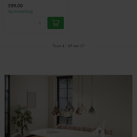
keramiek blad in travertin-
399,00
look e...
Op bestelling
Toon
1
-
17
van 17