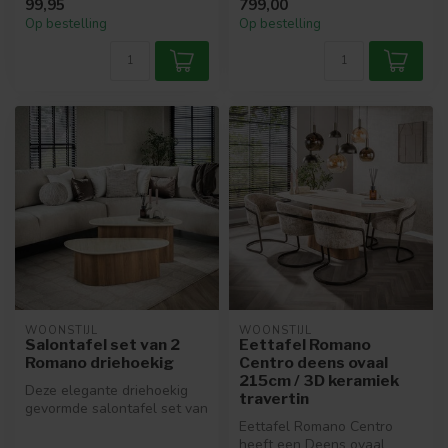
99,95
799,00
volledige tr...
Op bestelling
Op bestelling
WOONSTIJL
WOONSTIJL
Salontafel set van 2
Eettafel Romano
Romano driehoekig
Centro deens ovaal
215cm / 3D keramiek
Deze elegante driehoekig
travertin
gevormde salontafel set van
2 combineren een stevig
Eettafel Romano Centro
hou...
heeft een Deens ovaal