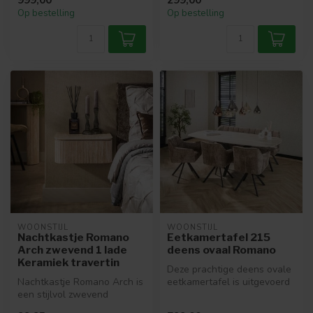
cm met 3D ker...
Op bestelling
Op bestelling
WOONSTIJL
WOONSTIJL
Nachtkastje Romano
Eetkamertafel 215
Arch zwevend 1 lade
deens ovaal Romano
Keramiek travertin
Deze prachtige deens ovale
Nachtkastje Romano Arch is
eetkamertafel is uitgevoerd
een stijlvol zwevend
in 3D ceramic met een tra...
nachtkastje met een