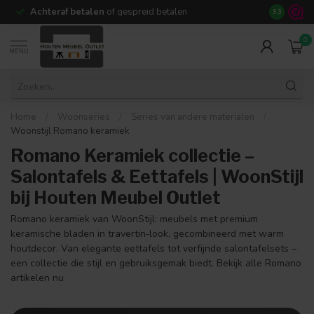
Achteraf betalen
of gespreid betalen
14 dagen b
9.3
0
MENU
Home
/
Woonseries
/
Series van andere materialen
/
Woonstijl Romano keramiek
Romano Keramiek collectie –
Salontafels & Eettafels | WoonStijl
bij Houten Meubel Outlet
Romano keramiek van WoonStijl: meubels met premium
keramische bladen in travertin‐look, gecombineerd met warm
houtdecor. Van elegante eettafels tot verfijnde salontafelsets –
een collectie die stijl en gebruiksgemak biedt. Bekijk alle Romano
artikelen nu