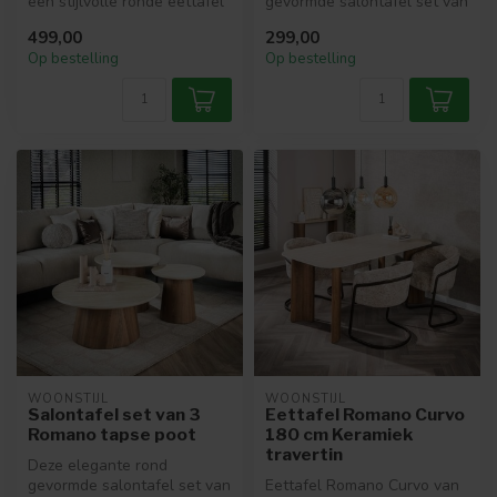
een stijlvolle ronde eettafel
gevormde salontafel set van
met een diameter van 120...
2 combineren een stevig
499,00
299,00
houten fr...
Op bestelling
Op bestelling
WOONSTIJL
WOONSTIJL
Salontafel set van 3
Eettafel Romano Curvo
Romano tapse poot
180 cm Keramiek
travertin
Deze elegante rond
gevormde salontafel set van
Eettafel Romano Curvo van