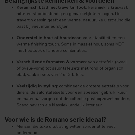
Belangrijkste kenmerken & voordelen
Keramisch blad met travertin look
: keramiek is krasvast,
hitte‑en stootbestendig en gemakkelijk te reinigen. De
travertin dessin geeft een warme, natuurlijke uitstraling die
past bij veel interieurstijlen.
Onderstel in hout of houtdecor
: voor stabiliteit en een
warme finishing touch. Soms in massief hout, soms MDF
met houtlook of andere combinaties.
Verschillende formaten & vormen
: van eettafels (ovaal
of ovale‑vorm) tot salontafelsets met rond of organisch
blad, vaak in sets van 2 of 3 tafels.
Veelzijdig in styling
: combineer de grotere eettafels voor
diners, de salontafelsets voor een speelser gebruik; kleur
en materiaal zorgen dat de collectie past bij zowel modern,
Scandinavisch als klassiek landelijk interieur.
Voor wie is de Romano serie ideaal?
Mensen die luxe uitstraling willen zonder al te veel
onderhoud