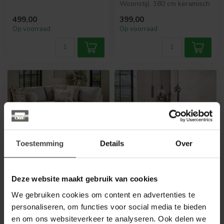
3 combineren een stevig
Woonstijl. 180 cm keramisch
houten fr...
travertinlook blad en hout...
499,00
399,00
Op voorraad
Op voorraad
Toestemming
Details
Over
Deze website maakt gebruik van cookies
WOONSTIJL
WOONSTIJL
Salontafel set van 2
Bartafel Romano Arch
We gebruiken cookies om content en advertenties te
Romano kiezel
180
personaliseren, om functies voor social media te bieden
Deze elegante kiezelvormige
Bartafel Romano Arch (180
en om ons websiteverkeer te analyseren. Ook delen we
salontafel set van 2
cm) combineert een