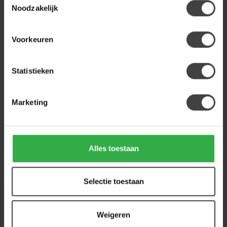
WoonStijl Hanglamp 4+3L
Noodzakelijk
Sfera tricolore Artic Zwart
199,00
Op voorraad
Voorkeuren
Statistieken
Heb je een vraag over dit product?
Of heb je hulp nodig bij de bestelling? Neem
gerust contact op met onze klantenservice
info@houtenmeubeloutlet.nl
of
+31 224 850
Marketing
926
. We helpen je graag.
Alles toestaan
Recent bekeken
Selectie toestaan
Weigeren