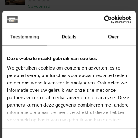
Op voorraad
WOONSTIJL
WoonStijl Hanglamp Sfera
Tricolore 5+4-lichts
349,00
Toestemming
Details
Over
Op voorraad
Deze website maakt gebruik van cookies
WOONSTIJL
WoonStijl Hanglamp 3L Globe
299,00
We gebruiken cookies om content en advertenties te
koper
149,00
personaliseren, om functies voor social media te bieden
Op voorraad
en om ons websiteverkeer te analyseren. Ook delen we
informatie over uw gebruik van onze site met onze
partners voor social media, adverteren en analyse. Deze
WOONSTIJL
WoonStijl Plafondlamp Bar 7-
partners kunnen deze gegevens combineren met andere
lichts Sienna bruin
139,95
informatie die u aan ze heeft verstrekt of die ze hebben
verzameld op basis van uw gebruik van hun services.
Op voorraad
WOONSTIJL
Toestemmingsselectie