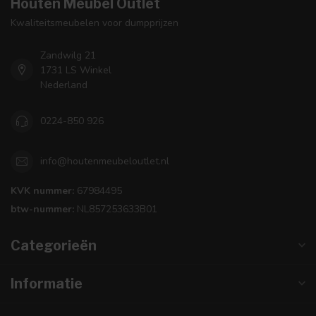
Houten Meubel Outlet
Kwaliteitsmeubelen voor dumpprijzen
Zandwilg 21
1731 LS Winkel
Nederland
0224-850 926
info@houtenmeubeloutlet.nl
KVK nummer:
67984495
btw-nummer:
NL857253633B01
Categorieën
Informatie