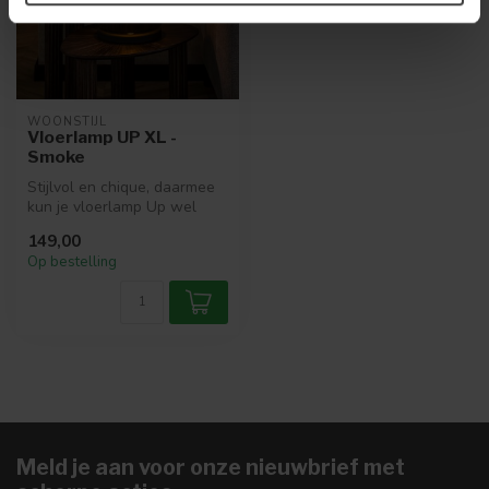
WOONSTIJL
Vloerlamp UP XL -
Smoke
Stijlvol en chique, daarmee
kun je vloerlamp Up wel
beschrijven. De chique uitst...
149,00
Op bestelling
Meld je aan voor onze nieuwbrief met