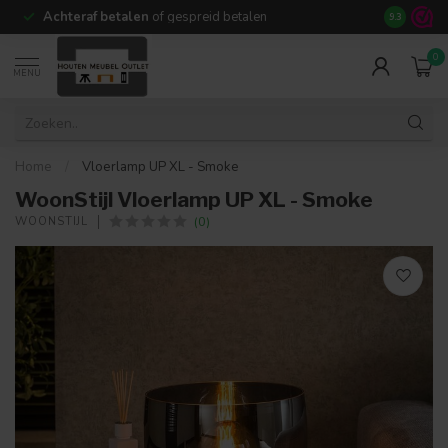
Achteraf betalen
of gespreid betalen
14 dagen b
9.3
0
MENU
Home
/
Vloerlamp UP XL - Smoke
WoonStijl Vloerlamp UP XL - Smoke
(0)
WOONSTIJL