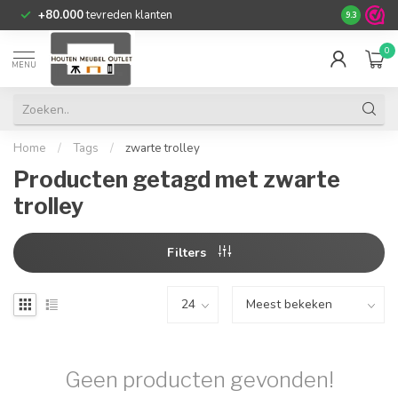
+80.000
tevreden klanten
9.3
0
MENU
Home
/
Tags
/
zwarte trolley
Producten getagd met zwarte
trolley
Filters
Geen producten gevonden!