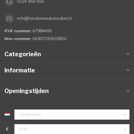
0224-850 926
info@houtenmeubeloutlet.nl
KVK nummer:
67984495
btw-nummer:
NL857253633B01
Categorieën
Informatie
Openingstijden
€