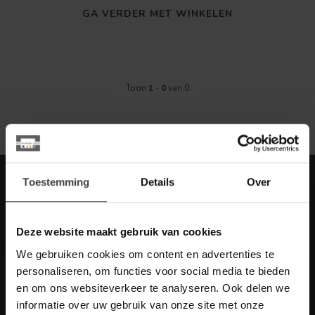
GA VERDER MET WINKELEN
Toon
1
-
0
van 0
Meld je aan voor onze nieuwbrief met
Toestemming
Details
Over
scherpe acties
Blijf op de hoogte van onze actuele aanbiedingen
Deze website maakt gebruik van cookies
We gebruiken cookies om content en advertenties te
personaliseren, om functies voor social media te bieden
en om ons websiteverkeer te analyseren. Ook delen we
Meer informatie
informatie over uw gebruik van onze site met onze