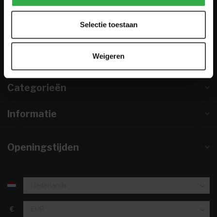
0224-850 926
Selectie toestaan
info@houtenmeubeloutlet.nl
KVK nummer:
67984495
Weigeren
btw-nummer:
NL857253633B01
Categorieën
Informatie
Openingstijden
€