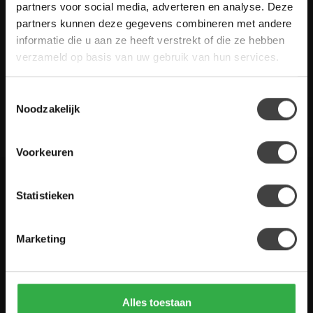
Heb je vragen over onze artikelen of jouw aankoop? Bekijk dan
partners voor social media, adverteren en analyse. Deze
de klantenservice pagina. Daar staan antwoorden op veel
partners kunnen deze gegevens combineren met andere
gestelde vragen. Staat jouw vraag er niet tussen? Dan staat er
informatie die u aan ze heeft verstrekt of die ze hebben
ook vermeld hoe je contact met ons kunt opnemen.
verzameld op basis van uw gebruik van hun services.
Klantenservice
Toestemmingsselectie
Noodzakelijk
De Woon Winkel
Voorkeuren
Statistieken
Houten Meubel Outlet
Kwaliteitsmeubelen voor dumpprijzen
Marketing
Zandwilg 21
1731 LS Winkel
Nederland
Alles toestaan