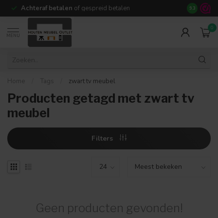
Achteraf betalen
of gespreid betalen
14 dagen b
9.3
0
MENU
Home
/
Tags
/
zwart tv meubel
Producten getagd met zwart tv
meubel
Filters
Geen producten gevonden!