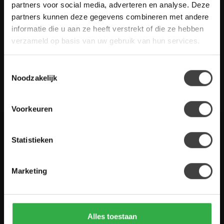
Heb je vragen over onze artikelen of jouw aankoop? Bekijk dan
partners voor social media, adverteren en analyse. Deze
de klantenservice pagina. Daar staan antwoorden op veel
partners kunnen deze gegevens combineren met andere
gestelde vragen. Staat jouw vraag er niet tussen? Dan staat er
informatie die u aan ze heeft verstrekt of die ze hebben
ook vermeld hoe je contact met ons kunt opnemen.
verzameld op basis van uw gebruik van hun services.
Klantenservice
Toestemmingsselectie
Noodzakelijk
De Woon Winkel
Voorkeuren
Statistieken
Houten Meubel Outlet
Kwaliteitsmeubelen voor dumpprijzen
Marketing
Zandwilg 21
1731 LS Winkel
Nederland
Alles toestaan