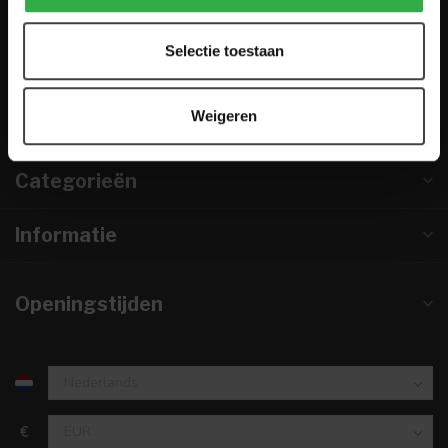
0224-850 926
Selectie toestaan
info@houtenmeubeloutlet.nl
KVK nummer:
67984495
Weigeren
btw-nummer:
NL857253633B01
Categorieën
Informatie
Openingstijden
€