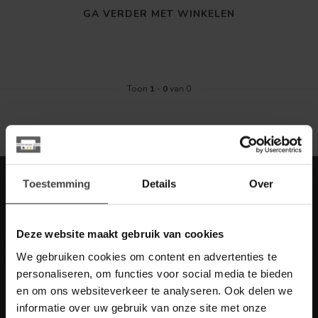
GA VERDER MET WINKELEN
Toon
1
-
0
van 0
Meld je aan voor onze nieuwbrief met
Toestemming
Details
Over
scherpe acties
Blijf op de hoogte van onze actuele aanbiedingen
Deze website maakt gebruik van cookies
We gebruiken cookies om content en advertenties te
personaliseren, om functies voor social media te bieden
en om ons websiteverkeer te analyseren. Ook delen we
Meer informatie
informatie over uw gebruik van onze site met onze